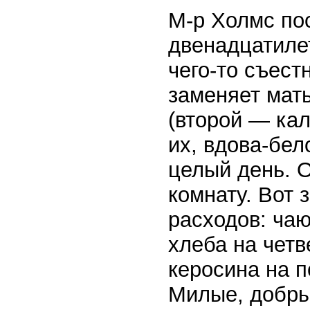
М-р Холмс пос
двенадцатилет
чего-то съест
заменяет мат
(второй — кал
их, вдова-бел
целый день. О
комнату. Вот 
расходов: чаю
хлеба на четв
керосина на п
Милые, добрые