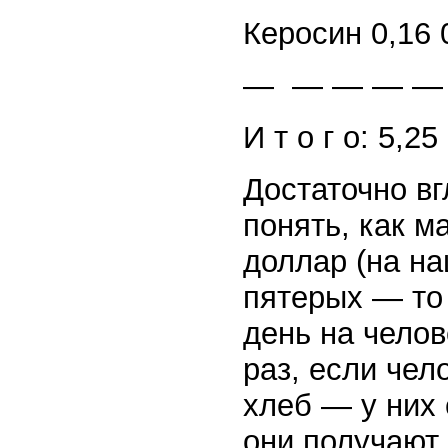
Керосин 0,16 
— — — — —
И т о г о: 5,25
Достаточно вг
понять, как м
доллар (на на
пятерых — то 
день на челов
раз, если чел
хлеб — у них
они получают