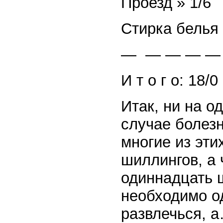
Проезд » 1/6
Стирка белья 
— — — — —
И т о г о: 18/0
Итак, ни на од
случае болезн
многие из эт
шиллингов, а 
одиннадцать 
необходимо о
развлечься, 