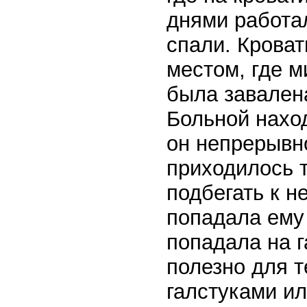
днями работал
спали. Крова
местом, где м
была завален
Больной наход
он непрерывно
приходилось т
подбегать к н
попадала ему 
попадала на г
полезно для т
галстуками ил