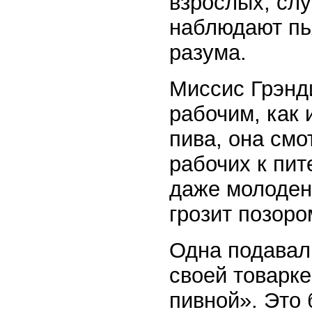
взрослых, слу
наблюдают пь
разума.
Миссис Грэнди
рабочим, как 
пива, она смо
рабочих к пи
даже молоден
грозит позоро
Одна подавал
своей товарке
пивной». Это