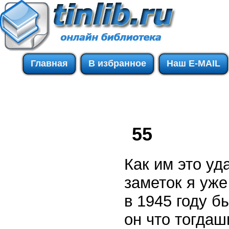
Главная
В избранное
Наш E-MAIL
55
Как им это уд
заметок я уже
в 1945 году б
он что тогдаш