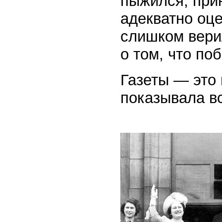
пыжился, при
адекватно оц
слишком верил
о том, что по
Газеты — это 
показывала в