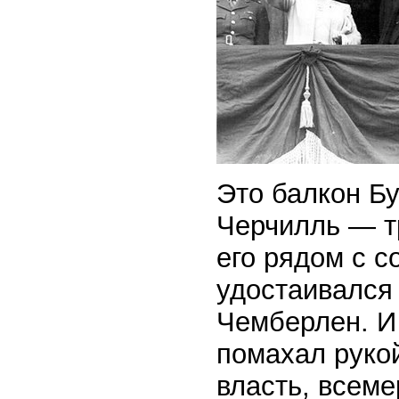
Это балкон Бу
Черчилль — т
его рядом с с
удостаивался
Чемберлен. И 
помахал руко
власть, всем