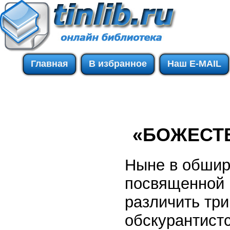
Главная
В избранное
Наш E-MAIL
«БОЖЕСТ
Ныне в обшир
посвященной в
различить тр
обскурантистс