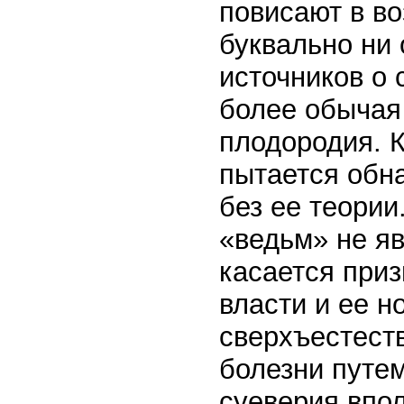
повисают в во
буквально ни 
источников о 
более обычая
плодородия. 
пытается обн
без ее теори
«ведьм» не я
касается при
власти и ее н
сверхъестест
болезни путем
суеверия впо