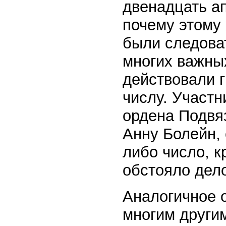
двенадцать ап
почему этому
были следоват
многих важных
действовали г
числу. Участн
ордена Подвяз
Анну Болейн, 
либо число, к
обстояло дел
Аналогичное 
многим други