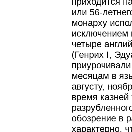
приходится на
или 56-летнег
монарху испол
исключением п
четыре англий
(Генрих I, Эду
приурочивали
месяцам в яз
августу, нояб
время казней 
разрубленног
обозрение в 
характерно, 