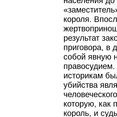
населения до
«заместитель
короля. Впос
жертвопринош
результат зак
приговора, в
собой явную 
правосудием.
историкам был
убийства явл
человеческого
которую, как 
король, и суд