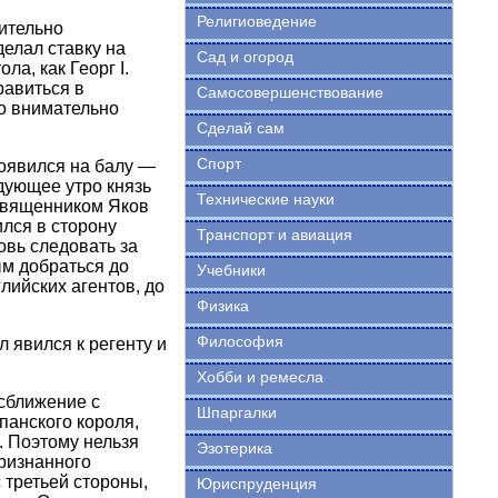
Религиоведение
ительно
елал ставку на
Сад и огород
ла, как Георг I.
равиться в
Самосовершенствование
о внимательно
Сделай сам
Спорт
появился на балу —
дующее утро князь
Технические науки
 священником Яков
лся в сторону
Транспорт и авиация
овь следовать за
ым добраться до
Учебники
лийских агентов, до
Физика
Философия
 явился к регенту и
Хобби и ремесла
сближение с
Шпаргалки
панского короля,
. Поэтому нельзя
Эзотерика
признанного
 третьей стороны,
Юриспруденция