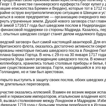
Георг I. В качестве ганноверского курфюрста Георг купил у 
ывшие епископства Бремен и Верден), которые тот в 1712 г
райне острую внутриполитическую ситуацию в Швеции и уст
аться в новое предприятие — организацию очередного яко
рнуть утраченные земли. Душой нового заговора стал глав
рый зимой 1716/17 года был шведским послом в Нидерландах
финансовой поддержки со стороны Мадрида. Казалось, пе
. опытных шведских солдат станет делом недалекого будущ
ведский заговор» был самой настоящей авантюрой. Для ег
британского флота, оказалось достаточно активности секр
рованы некоторые письма шведского посла в Лондоне Гюлл
лана барона Гортца. В ночь с 29-го на 30 января 1717 год
енерала Уода занял резиденцию шведского посла. В комнате
юлленборга, хранились только столовые приборы и белье,
ие существование заговора. Горти, находившийся в это вр
Голландию, но и там был арестован.
 открыто выступить в защиту своих послов, обоих шведских
ле длительных переговоров.
частие оказались иллюзией. Взамен ее возник мираж испа
ией и германским императором, итальянские владения кот
й, вызвал столкновение между Лондоном и Мадридом. Избе
 феврале 1719 года с большим трудом перебрался в Испан