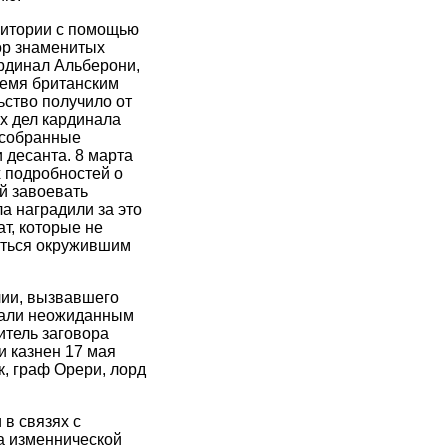
ритории с помощью
ор знаменитых
ардинал Альберони,
ремя британским
ьство получило от
х дел кардинала
 собранные
 десанта. 8 марта
 подробностей о
й завоевать
а наградили за это
т, которые не
аться окружившим
лии, вызвавшего
агали неожиданным
итель заговора
и казнен 17 мая
, граф Орери, лорд
в связях с
а изменнической