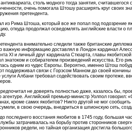
 антиквариата, столь модного тогда занятия, считавшегося 
нченности, очень помогала Штошу расширять круг своих зна
ружения претендента.
ал из Рима Штоша, который все же попал под подозрение я
ию, откуда продолжал осведомлять английские власти о пл
ду.
етендента внимательно следили также британские диплома
но важную информацию доставлял в Лондон кардинал Алес
та XI и личный друг кардинала Стюарта, главы якобитской
ыл знатоком и собирателем произведений искусства. Его р
ась одним из чудес Европы. Вероятно, именно Штош побуд
т поддерживал связи с Горэсом Манном до своей кончины в
услуги Албани требовал содействовать своим протеже, вво
еров.
предпочитал не доверять полностью даже, казалось бы, п
о агентуре. Английский премьер-министр Уолпол говорил: «О
ланах, кроме самих якобитов? Никто другой не мог сообщить
 сумели, в свою очередь, внедриться в шпионскую сеть, соз
до последнего восстания якобитов в 1745 году, большая ча
службы затрачивалась на борьбу против сторонников сверг
ронников редели, но тайная организация достигла большог