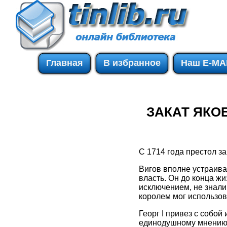
Главная
В избранное
Наш E-MA
ЗАКАТ ЯКО
С 1714 года престол з
Вигов вполне устраива
власть. Он до конца жи
исключением, не знали
королем мог использов
Георг I привез с собой
единодушному мнению 