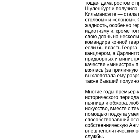
тощая дама ростом с 
Шуленбург и получила 
Кильмансэгге — стала 
столбом» и «слоном». 
жадность, особенно гер
идиотизму и, кроме то
свою длань на несколь
командира конной гвар
если бы власть Георга
канцлером, а Дарлингт
придворных и министро
качестве «министра» п
взялась (за приличную 
выхлопотала ему разре
также бывший полуинос
Многие годы премьер-
исторического периода
пьяница и обжора, люб
искусство, вместе с т
помощью подкупа умел
способствовавший осл
собственническую Англ
внешнеполитических ос
службы.