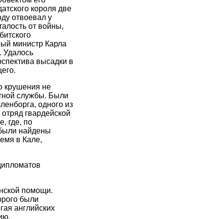
датского короля две
оду отвоевал у
алость от войны,
битского
ный министр Карла
. Удалось
рспектива высадки в
его.
о крушения не
етной службы. Были
енборга, одного из
а отряд гвардейской
, где, по
 были найдены
емя в Кале,
 дипломатов
нской помощи.
орого были
гая английских
ию.