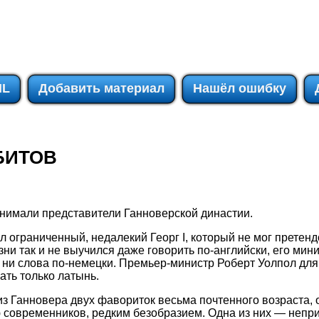
IL
Добавить материал
Нашёл ошибку
БИТОВ
анимали представители Ганноверской династии.
л ограниченный, недалекий Георг I, который не мог претен
зни так и не выучился даже говорить по-английски, его мин
 ни слова по-немецки. Премьер-министр Роберт Уолпол для
ать только латынь.
 из Ганновера двух фавориток весьма почтенного возраста,
современников, редким безобразием. Одна из них — непри