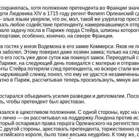
сохранялась, хотя положение претендента во Франции знач
рти Людовика XIV в 1715 году регент Филипп Орлеанский сд
злые языки уверяли, что он, мол, такой же узурпатор престо
вать любое содействие претенденту, намеревавшемуся отп
ало задачу посла в Париже лорда Стейра, шпионы которог
 портами, особенно, конечно, на севере Франции.
в гостях у князя Водемона в его замке Коммерси. Яков не 
н заболел. Этому поверил даже хозяин замка; только на сле
о его гость уже двое суток как покинул замок. Переодетый
Париже, на следующий день повидался с матерью и отправи
нты Стейра потеряли след претендента, но вскоре стали вн
бнаруживший слежку, понял, что ему не удастся незамеченн
атно в Париж, рассчитывая теперь проскользнуть, минуя анг
старался объединить усилия разведки и дипломатии. Посол
ть, чтобы претендент был арестован.
зался в щекотливом положении. С одной стороны, курс на 
 лично — он рассчитывал на поддержку Лондона против ис
оторый оспаривал права герцога Орлеанского на регентство
 С другой стороны, арестовать претендента, торжественно 
глийского короля, было тоже весьма неудобно. К тому же, с