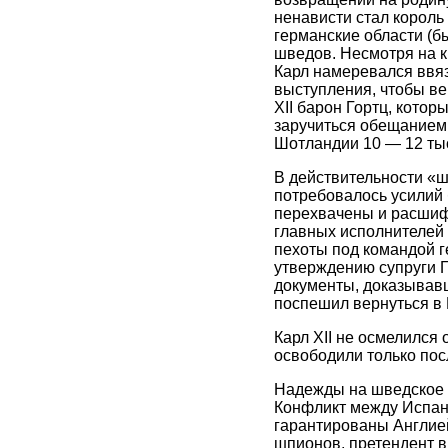
ненависти стал король 
германские области (б
шведов. Несмотря на к
Карл намеревался ввяз
выступления, чтобы ве
XII барон Гортц, кото
заручиться обещанием 
Шотландии 10 — 12 тыс
В действительности «ш
потребовалось усилий 
перехвачены и расшиф
главных исполнителей п
пехоты под командой г
утверждению супруги Г
документы, доказывавш
поспешил вернуться в 
Карл XII не осмелился
освободили только пос
Надежды на шведское у
Конфликт между Испан
гарантированы Англие
шпионов, претендент в