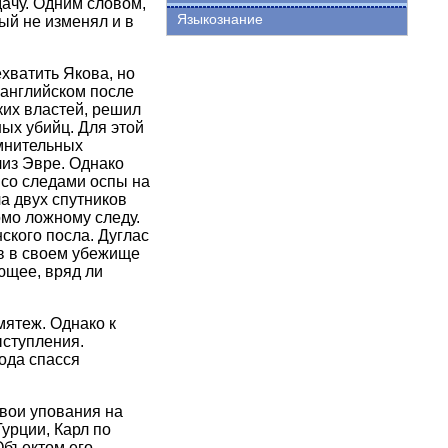
дачу. Одним словом,
Языкознание
ый не изменял и в
хватить Якова, но
 английском после
ких властей, решил
ых убийц. Для этой
омнительных
лиз Эвре. Однако
 со следами оспы на
а двух спутников
омо ложному следу.
кого посла. Дуглас
ев в своем убежище
ющее, вряд ли
мятеж. Однако к
ыступления.
ода спасся
свои упования на
урции, Карл по
бъектом его