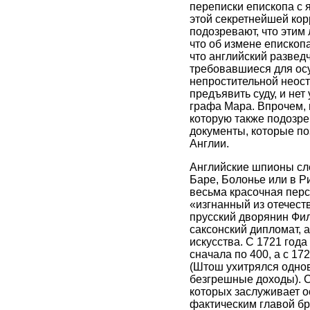
переписки епископа с 
этой секретнейшей кор
подозревают, что этим
что об измене епископ
что английский разведч
требовавшиеся для осу
непростительной неост
предъявить суду, и нет
графа Мара. Впрочем, 
которую также подозре
документы, которые по
Англии.
Английские шпионы сле
Баре, Болонье или в Р
весьма красочная перс
«изгнанный из отечес
прусский дворянин Фил
саксонский дипломат, 
искусства. С 1721 года
сначала по 400, а с 1
(Штош ухитрялся однов
безгрешные доходы). 
которых заслуживает о
фактическим главой бр