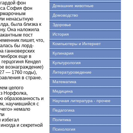
нгардой фон
Домашние животные
есса София фон
«ярмарочным
Домоводство
яли ненасытную
лда, была близка к
Здоровье
ену. Она наложила
История
вакантным пост
еменник пишет, что,
Компьютеры и Интернет
алась бы лорд-
ра ганноверских
Кулинария
линброк еще в
: герцогиня Кендел
Культурология
бое вознаграждение)
27 — 1760 годы),
Литературоведение
равления в стране.
Математика
ием целого
Медицина
из Норфолка,
ю образованность и
Научная литература - прочее
ик, научившийся с
ачего» немало
Педагогика
ли
 избегал
Политика
иногда и секретной
Психология