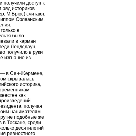
и получили доступ к
 ряд историков
р, М.Брюс) считают,
липпом Орлеанским,
ения,
только в
ельзя было
чевали в карман
леди Лендсдаун,
во получило в руки
е изгнание из
я — в Сен-Жермене,
мом скрывалась
ийского историка,
овременникам
звестен как
 произведений
резидента, получая
своим нанимателям
другие подобные же
 в Тоскане, среди
колько десятилетий
ия ревностного