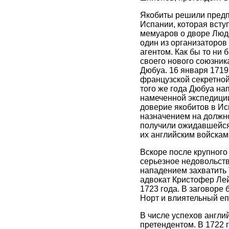
Якобиты решили предп
Испании, которая всту
мемуаров о дворе Людо
один из организаторов
агентом. Как бы то ни
своего нового союзник
Дюбуа. 16 января 1719
французской секретной
того же года Дюбуа на
намеченной экспедиции
доверие якобитов в Ис
назначением на должно
получили ожидавшейся
их английским войскам
Вскоре после крупног
серьезное недовольств
нападением захватить 
адвокат Кристофер Лей
1723 года. В заговоре
Норт и влиятельный еп
В числе успехов англи
претендентом. В 1722 