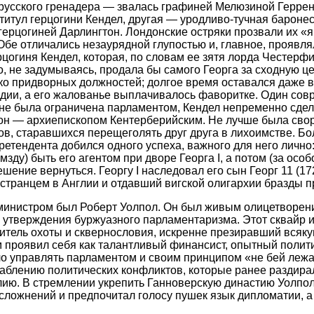
прусского гренадера — звалась графиней Мелюзиной Герре
титул герцогини Кендел, другая — уродливо-тучная барон
герцогиней Дарлингтон. Лондонские остряки прозвали их 
Обе отличались незаурядной глупостью и, главное, проявл
цогиня Кендел, которая, по словам ее зятя лорда Честерфи
го, не задумываясь, продала бы самого Георга за сходную ц
ко придворных должностей; долгое время оставался даже 
дии, а его жалованье выплачивалось фаворитке. Один совр
 не была ограничена парламентом, Кендел непременно сдел
он — архиепископом Кентерберийским. Не лучше была сво
в, старавшихся перещеголять друг друга в лихоимстве. Бо
ретендента добился одного успеха, важного для него лично
мзду) быть его агентом при дворе Георга I, а потом (за осо
шение вернуться. Георгу I наследовал его сын Георг 11 (17
транцем в Англии и отдавший вигской олигархии бразды п
министром был Роберт Уолпол. Он был живым олицетворен
 утверждения буржуазного парламентаризма. Этот сквайр 
итель охоты и сквернословия, искренне презиравший всяку
ем проявил себя как талантливый финансист, опытный полит
о управлять парламентом и своим принципом «не бей леж
аблению политических конфликтов, которые ранее раздира
ию. В стремлении укрепить Ганноверскую династию Уолпол
ложнений и предпочитал голосу пушек язык дипломатии, а 