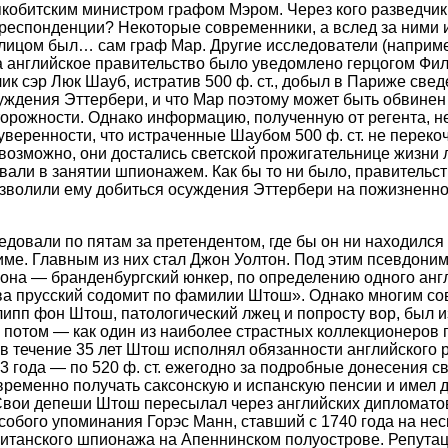
якобитским министром графом Мэром. Через кого разведчик
респонденции? Некоторые современники, а вслед за ними и
 лицом был… сам граф Map. Другие исследователи (наприме
а английское правительство было уведомлено герцогом Фи
ик сэр Люк Шауб, истратив 500 ф. ст., добыл в Париже свед
ждения Эттербери, и что Map поэтому может быть обвинен 
орожности. Однако информацию, полученную от регента, н
 уверенности, что истраченные Шаубом 500 ф. ст. не переко
возможно, они достались светской прожигательнице жизни 
вали в занятии шпионажем. Как бы то ни было, правительст
зволили ему добиться осуждения Эттербери на пожизненно
довали по пятам за претендентом, где бы он ни находилс
име. Главным из них стал Джон Уолтон. Под этим псевдони
она — бранденбургский юнкер, по определению одного англ
тва прусский содомит по фамилии Штош». Однако многим с
ипп фон Штош, патологический лжец и попросту вор, был и
а потом — как один из наиболее страстных коллекционеров
 в течение 35 лет Штош исполнял обязанности английского 
723 года — по 520 ф. ст. ежегодно за подробные донесения 
ременно получать саксонскую и испанскую пенсии и имел 
Свои депеши Штош пересылал через английских дипломатов
собого упоминания Горэс Манн, ставший с 1740 года на нес
итанского шпионажа на Апеннинском полуострове. Репутац