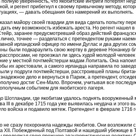
 полную уверенность, что якобитские интриги потерпят неу
ной, и регент прибегнул к своему привычному методу, котор
уациях, — давать обещания без намерений их выполнять.
казал майору своей гвардии для вида сделать попытку пере
о дать ему возможность избежать ареста. Но регент нашел в
Стейр, заранее предусмотревший образ действий французс
 лично, точнее — разделаться с претендентом руками наемн
авной ирландский офицер по имени Дуглас и два других с
жны были подкараулить свою жертву в деревне Нонанкур б
расспросами, не проезжал ли здесь худой молодой человек
ние у местной почтмейстерши мадам Лопиталь. Она напоил
тобы их арестовали, а самого ирландца направила по завед
ли у подруги почтмейстерши, расстроившей планы британс
знадежное дело и вернуться в Париж, а претендент, отсид
гополучно достиг Сен-Мало. Впрочем, учитывая все последу
гополучным событием для якобитского лагеря.
о Шотландии, где якобитам удалось поднять вооруженный 
а III в декабре 1715 года уже выявилась неудача и этого в
ло войска и подавило мятеж. Претендент в феврале 1716 г
ко не сразу похоронила надежды якобитов. Они возложили 
а XII. Побежденный под Полтавой и нашедший убежище в Т
у продолжал свою прежнюю авантюристическую политику. О