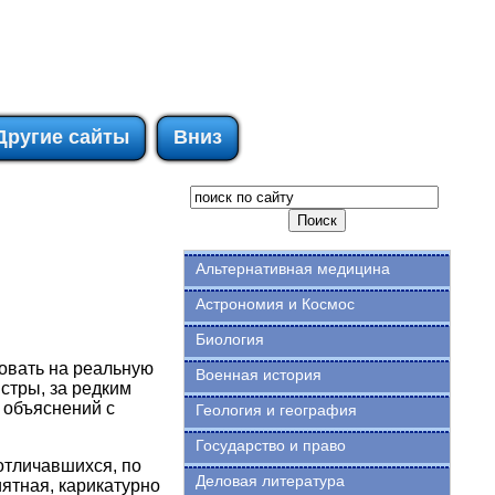
Другие сайты
Вниз
Альтернативная медицина
Астрономия и Космос
Биология
довать на реальную
Военная история
истры, за редким
 объяснений с
Геология и география
Государство и право
 отличавшихся, по
Деловая литература
ятная, карикатурно