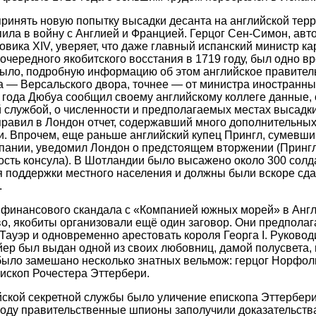
ринять новую попытку высадки десанта на английской тер
пила в войну с Англией и Францией. Герцог Сен-Симон, авт
вика XIV, уверяет, что даже главный испанский министр к
 очередного якобитского восстания в 1719 году, был одно в
 было, подробную информацию об этом английское правител
а — Версальского двора, точнее — от министра иностранны
 года Дюбуа сообщил своему английскому коллеге данные,
 службой, о численности и предполагаемых местах высадки
правил в Лондон отчет, содержавший много дополнительных
. Впрочем, еще раньше английский купец Прингл, сумевши
пании, уведомил Лондон о предстоящем вторжении (Прингл
сть консула). В Шотландии было высажено около 300 солда
 поддержки местного населения и должны были вскоре сд
.
о финансового скандала с «Компанией южных морей» в Анг
о, якобиты организовали ещё один заговор. Они предпол
Тауэр и одновременно арестовать короля Георга I. Руковод
ер был выдан одной из своих любовниц, дамой полусвета, 
 было замешано несколько знатных вельмож: герцог Норфолк
ископ Рочестера Эттербери.
йской секретной службы было уличение епископа Эттербери 
году правительственные шпионы заполучили доказательств