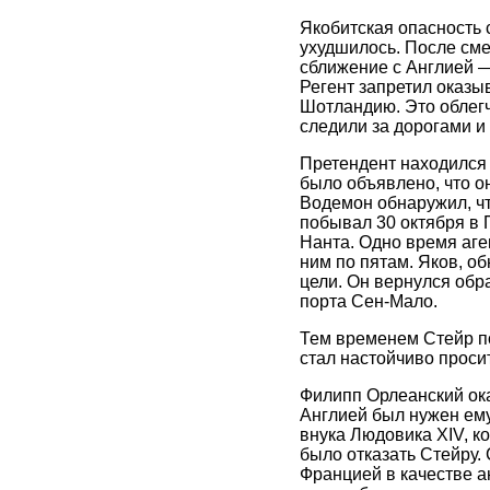
Якобитская опасность 
ухудшилось. После сме
сближение с Англией — 
Регент запретил оказы
Шотландию. Это облегч
следили за дорогами и
Претендент находился 
было объявлено, что о
Водемон обнаружил, чт
побывал 30 октября в 
Нанта. Одно время аге
ним по пятам. Яков, о
цели. Он вернулся обр
порта Сен-Мало.
Тем временем Стейр по
стал настойчиво проси
Филипп Орлеанский ока
Англией был нужен ему
внука Людовика XIV, к
было отказать Стейру.
Францией в качестве ан