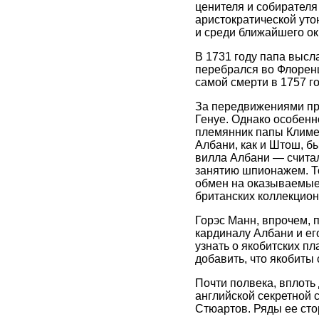
ценителя и собирателя
аристократической уто
и среди ближайшего ок
В 1731 году папа высл
перебрался во Флоренц
самой смерти в 1757 го
За передвижениями пр
Генуе. Однако особен
племянник папы Климен
Албани, как и Штош, б
вилла Албани — считал
занятию шпионажем. То
обмен на оказываемые 
британских коллекцион
Горэс Манн, впрочем, 
кардиналу Албани и ег
узнать о якобитских п
добавить, что якобиты
Почти полвека, вплоть 
английской секретной 
Стюартов. Ряды ее сто