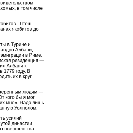
свидетельством
комых, в том числе
кобитов. Штош
анах якобитов до
ты в Турине и
сандро Албани,
 эмиграции в Риме.
имская резиденция —
ил Албани к
 1779 году. В
дить их в круг
роверенным людям —
т кого бы я мог
 их мне». Надо лишь
данную Уолполом.
сть усилий
нутой династии
о совершенства.