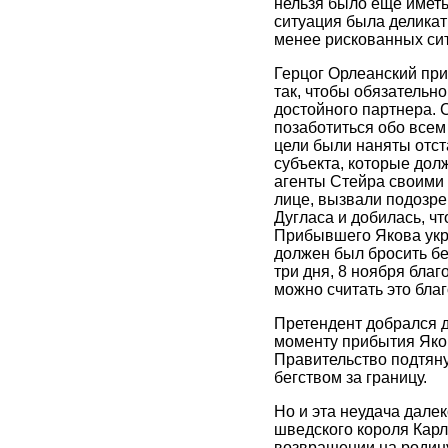
нельзя было еще иметь
ситуация была деликат
менее рискованных сит
Герцог Орлеанский при
так, чтобы обязательн
достойного партнера. 
позаботиться обо всем
цели были наняты отст
субъекта, которые дол
агенты Стейра своими 
лице, вызвали подозре
Дугласа и добилась, ч
Прибывшего Якова укры
должен был бросить бе
три дня, 8 ноября бла
можно считать это бла
Претендент добрался д
моменту прибытия Яков
Правительство подтяну
бегством за границу.
Но и эта неудача дале
шведского короля Карл
возвращении на родин