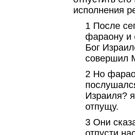
исполнения ре
1 После се
фараону и с
Бог Израил
совершил М
2 Но фараон
послушался
Израиля? я
отпущу.
3 Они сказа
отпусти на