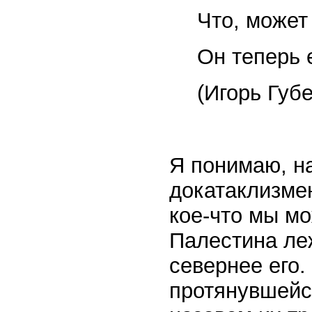
Что, может
Он теперь 
(Игорь Губ
Я понимаю, н
докатаклизме
кое-что мы мо
Палестина леж
севернее его.
протянувшейся