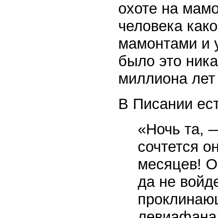
охоте на мамо
человека как
мамонтами и 
было это ника
миллиона лет
В Писании ест
«Ночь та, 
сочтется он
месяцев! О
да не войд
проклинающ
левиафана!