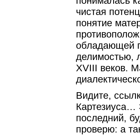
понималась к
чистая потен
понятие матер
противополож
обладающей п
делимостью, л
XVIII веков. 
диалектическ
Видите, ссылк
Картезиуса… Э
последний, бу
проверю: а так