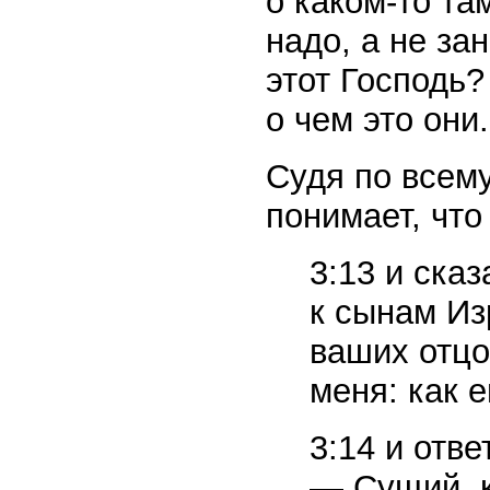
о каком-то та
надо, а не за
этот Господь?
о чем это они
Судя по всему
понимает, что
3:13 и ска
к сынам Из
ваших отцо
меня: как 
3:14 и отв
— Сущий, к