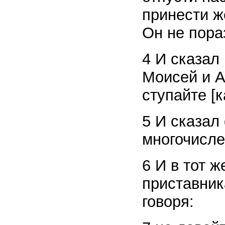
принести ж
Он не пора
4 И сказал 
Моисей и А
ступайте [к
5 И сказал
многочислен
6 И в тот 
приставник
говоря: