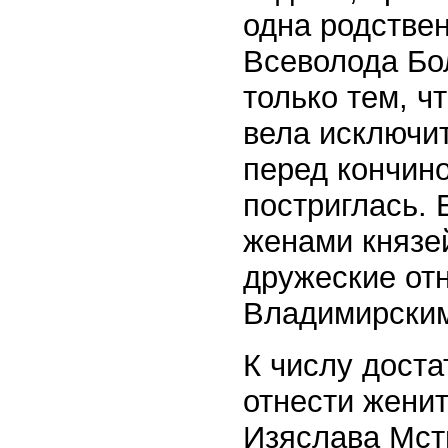
одна родстве
Всеволода Бо
только тем, ч
вела исключи
перед кончино
постриглась.
женами князе
дружеские от
Владимирски
К числу доста
отнести женит
Изяслава Мсти