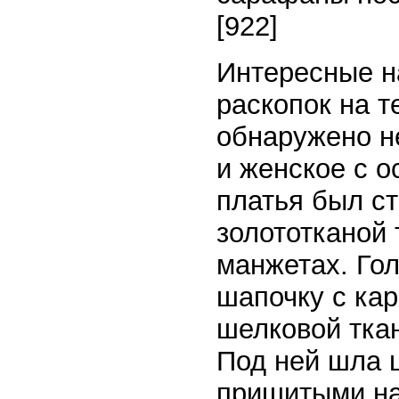
[922]
Интересные н
раскопок на 
обнаружено нес
и женское с о
платья был с
золототканой 
манжетах. Го
шапочку с ка
шелковой тка
Под ней шла 
пришитыми на