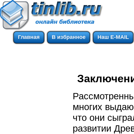
Главная
В избранное
Наш E-MAIL
Заключен
Рассмотренны
многих выдающ
что они сыгр
развитии Древ