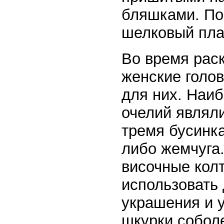
бляшками. По
шелковый плат
Во время рас
женские голо
для них. Наи
очелий являл
тремя бусинка
либо жемчуга
височные кол
использовать 
украшения и 
шкурки соболе