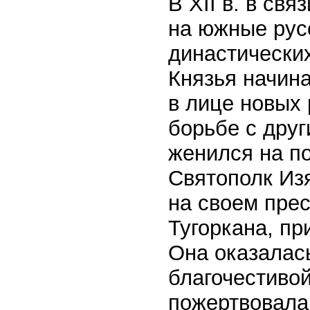
В XII в. в св
на южные рус
династических
Князья начин
в лице новых
борьбе с дру
женился на по
Святополк Из
на своем прес
Тугоркана, п
Она оказалас
благочестивой
пожертвовала