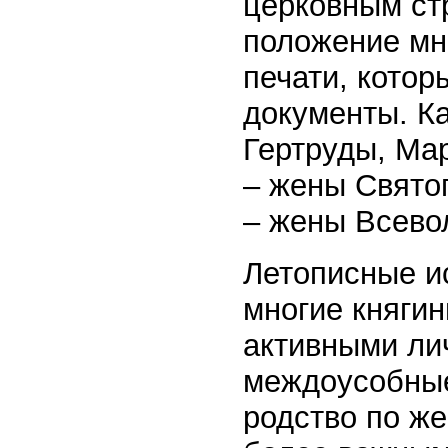
церковным ст
положение мн
печати, кото
документы. Ка
Гертруды, Ма
– жены Свято
– жены Всево
Летописные ис
многие княгин
активными ли
междоусобные
родство по же