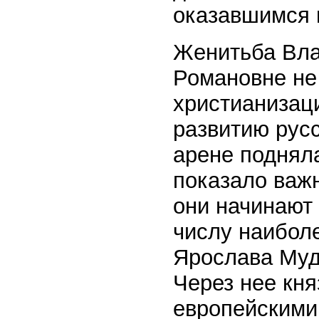
оказавшимся 
Женитьба Вла
Романовне не
христианизац
развитию русс
арене подняла
показало важн
они начинают 
числу наибол
Ярослава Муд
Через нее кня
европейскими