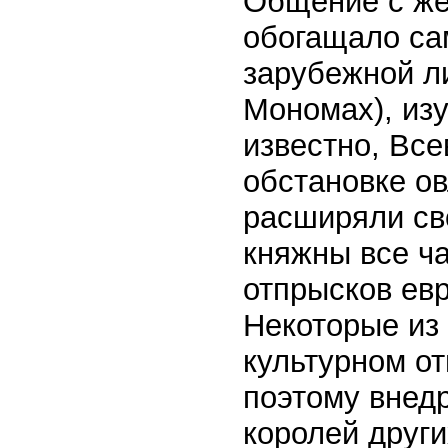
Общение с же
обогащало са
зарубежной л
Мономах), изу
известно, Вс
обстановке о
расширяли сво
княжны все ч
отпрысков ев
Некоторые из
культурном о
поэтому внед
королей друг