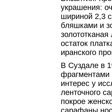
украшения: оч
шириной 2,3 
бляшками и з
золототканая
остаток платк
иранского про
В Суздале в 1
фрагментами 
интерес у ис
ленточного с
покрое женско
сарафаны нос