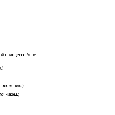
кой принцессе Анне
.)
дположению.)
точникам.)