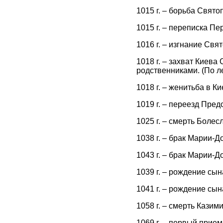
1015 г. – борьба Свято
1015 г. – переписка П
1016 г. – изгнание Свя
1018 г. – захват Киев
родственниками. (По л
1018 г. – женитьба в К
1019 г. – переезд Пред
1025 г. – смерть Болесл
1038 г. – брак Марии-
1043 г. – брак Марии-Д
1039 г. – рождение сы
1041 г. – рождение сы
1058 г. – смерть Казими
1069 г. – первый прие