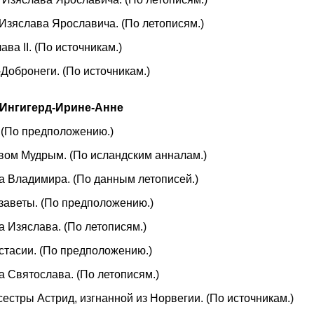
 Изяслава Ярославича. (По летописям.)
ава II. (По источникам.)
-Добронеги. (По источникам.)
 Ингигерд-Ирине-Анне
. (По предположению.)
лавом Мудрым. (По исландским анналам.)
на Владимира. (По данным летописей.)
изаветы. (По предположению.)
а Изяслава. (По летописям.)
астасии. (По предположению.)
а Святослава. (По летописям.)
 сестры Астрид, изгнанной из Норвегии. (По источникам.)