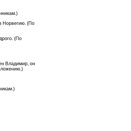
чникам.)
в Норвегию. (По
дрого. (По
ен Владимир, он
оложению.)
никам.)