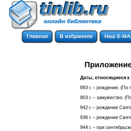
Главная
В избранное
Наш E-MA
Приложени
Даты, относящиеся к
893 г. – рождение. (По
903 г. – замужество. (
942 г. – рождение Свят
936 г. – рождение Свя
944 г. – при сентябрьс