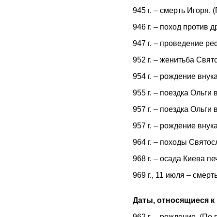
945 г. – смерть Игоря. 
946 г. – поход против д
947 г. – проведение ре
952 г. – женитьба Свя
954 г. – рождение вну
955 г. – поездка Ольги
957 г. – поездка Ольги
957 г. – рождение вну
964 г. – походы Святос
968 г. – осада Киева п
969 г., 11 июля – смерт
Даты, относящиеся к
962 г. – рождение. (По