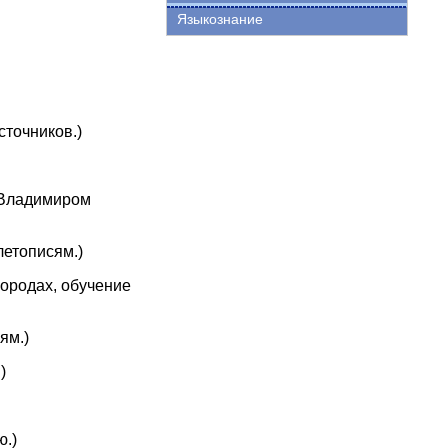
Языкознание
сточников.)
м Владимиром
летописям.)
городах, обучение
ям.)
)
ю.)