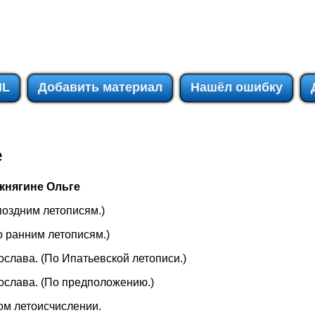
IL
Добавить материал
Нашёл ошибку
е
 княгине Ольге
 поздним летописям.)
По ранним летописям.)
ослава. (По Ипатьевской летописи.)
тослава. (По предположению.)
ком летоисчислении.