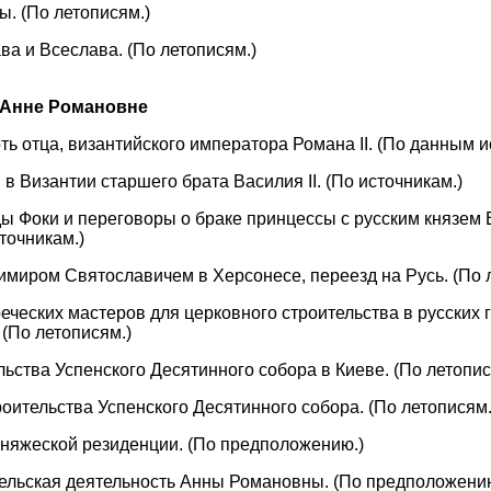
ы. (По летописям.)
ава и Всеслава. (По летописям.)
 Анне Романовне
рть отца, византийского императора Романа II. (По данным и
и в Византии старшего брата Василия II. (По источникам.)
рды Фоки и переговоры о браке принцессы с русским князе
точникам.)
димиром Святославичем в Херсонесе, переезд на Русь. (По 
реческих мастеров для церковного строительства в русских 
(По летописям.)
ельства Успенского Десятинного собора в Киеве. (По летопис
роительства Успенского Десятинного собора. (По летописям.
 княжеской резиденции. (По предположению.)
ительская деятельность Анны Романовны. (По предположени