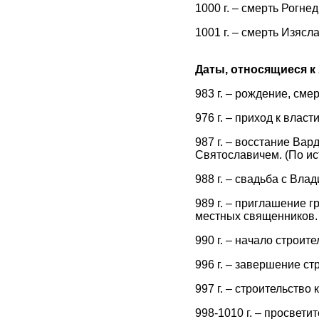
1000 г. – смерть Рогнед
1001 г. – смерть Изясл
Даты, относящиеся к
983 г. – рождение, сме
976 г. – приход к власт
987 г. – восстание Ва
Святославичем. (По ис
988 г. – свадьба с Вла
989 г. – приглашение г
местных священников. 
990 г. – начало строит
996 г. – завершение ст
997 г. – строительство
998-1010 г. – просвет