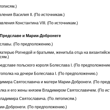
етописям.)
вления Василия II. (По источникам.)
авления Константина VIII. (По источникам.)
 Предславе и Марии-Добронеге
дславы. (По предположению.)
с матерью Рогнедой и братьями, женитьба отца на византийс
сям.)
Предславе польского короля Болеслава I. (По предположению
тополка на дочери Болеслава I. (По предположению.)
адимира Святославича и матери Марии-Добронеги. (По пре
полка и его жены князем Владимиром Святославичем. (По ис
 Владимира Святославича. (По летописям.)
рии-Добронеги. (По предположению.)