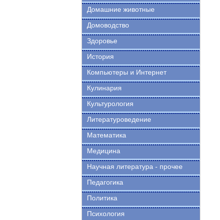
Домашние животные
Домоводство
Здоровье
История
Компьютеры и Интернет
Кулинария
Культурология
Литературоведение
Математика
Медицина
Научная литература - прочее
Педагогика
Политика
Психология