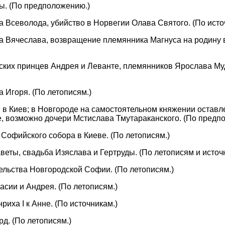
ны. (По предположению.)
а Всеволода, убийство в Норвегии Олава Святого. (По исто
на Вячеслава, возвращение племянника Магнуса на родину 
ерских принцев Андрея и Леванте, племянников Ярослава Му
а Игоря. (По летописям.)
ьи в Киев; в Новгороде на самостоятельном княжении оставл
, возможно дочери Мстислава Тмутараканского. (По предп
о Софийского собора в Киеве. (По летописям.)
аветы, свадьба Изяслава и Гертруды. (По летописям и источ
тельства Новгородской Софии. (По летописям.)
тасии и Андрея. (По летописям.)
нриха I к Анне. (По источникам.)
рд. (По летописям.)