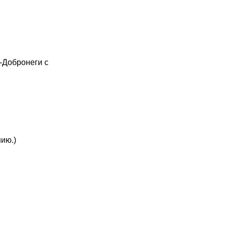
-Добронеги с
ию.)