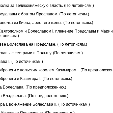
полка за великокняжескую власть. (По летописям.)
ередславы с братом Ярославом. (По летописям.)
тополка из Киева, арест его жены. (По летописям.)
а Святополком и Болеславом I, пленение Предславы и Марии
етописям.)
иеве Болеслава на Предславе. (По летописям.)
славы с сестрами в Польшу. (По летописям.)
ава I. (По источникам.)
Добронеги с польским королем Казимиром I. (По предположен
обронеги и Казимира I. (По летописям.)
на Болеслава. (По предположению.)
на Владислава. (По предположению.)
ра I, вокняжение Болеслава II. (По источникам.)
м Изяслава Ярославича. (По летописям.)