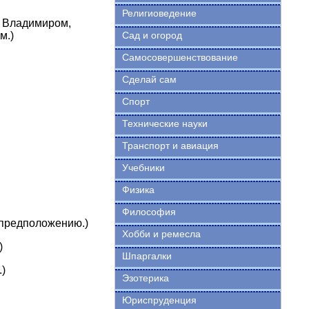
Религиоведение
а Владимиром,
м.)
Сад и огород
Самосовершенствование
Сделай сам
Спорт
Технические науки
Транспорт и авиация
Учебники
Физика
Философия
 предположению.)
Хобби и ремесла
)
Шпаргалки
)
Эзотерика
Юриспруденция