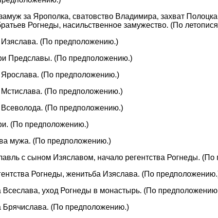
и замуж за Ярополка, сватовство Владимира, захват Полоцк
братьев Рогнеды, насильственное замужество. (По летопися
а Изяслава. (По предположению.)
ери Предславы. (По предположению.)
а Ярослава. (По предположению.)
а Мстислава. (По предположению.)
а Всеволода. (По предположению.)
ри. (По предположению.)
тва мужа. (По предположению.)
яславль с сыном Изяславом, начало регентства Рогнеды. (По
егентства Рогнеды, женитьба Изяслава. (По предположению.
ка Всеслава, уход Рогнеды в монастырь. (По предположению.
ка Брячислава. (По предположению.)