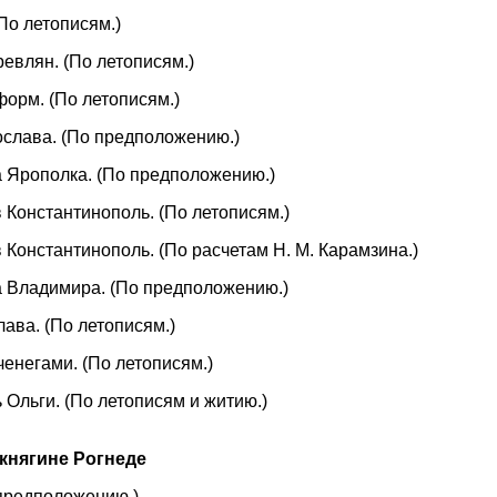
(По летописям.)
ревлян. (По летописям.)
форм. (По летописям.)
тослава. (По предположению.)
ка Ярополка. (По предположению.)
 в Константинополь. (По летописям.)
 в Константинополь. (По расчетам Н. М. Карамзина.)
ка Владимира. (По предположению.)
лава. (По летописям.)
еченегами. (По летописям.)
ь Ольги. (По летописям и житию.)
 княгине Рогнеде
 предположению.)