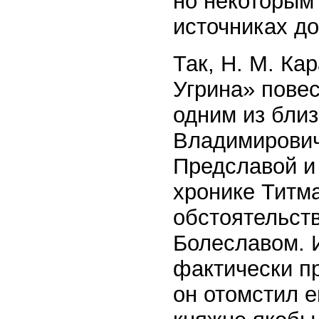
но некоторым 
источниках д
Так, Н. М. К
Угрина» повес
одним из бли
Владимировича
Предславой и 
хронике Титма
обстоятельст
Болеславом. И
фактически п
он отомстил е