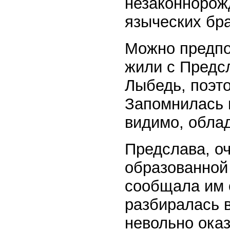
незаконнорож
языческих бра
Можно предпо
жили с Предсл
Лыбедь, поэто
Запомнилась 
видимо, обла
Предслава, о
образованной 
сообщала им 
разбиралась в
невольно ока