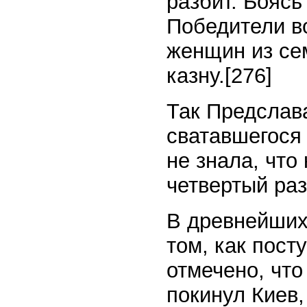
разбит. Боясь
Победители во
женщин из сем
казну.
[276]
Так Предслава
сватавшегося 
не знала, что
четвертый раз
В древнейших
том, как пост
отмечено, что
покинул Киев,