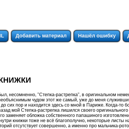
IL
Добавить материал
Нашёл ошибку
КНИЖКИ
ыл, несомненно, "Степка-растрепка", в оригинальном неме
о необъяснимым чудом этот же самый, уже до меня служивш
до сих пор и находится здесь со мной в Париже. Когда-то б
назад мой Степка-растрепка лишился своего оригинального
 его заменяет обложка собственного папашиного изготовлени
нутри книжки тоже не всё благополучно, некоторые листы 
торий отсутствует совершенно, а именно про мальчика-ротоз