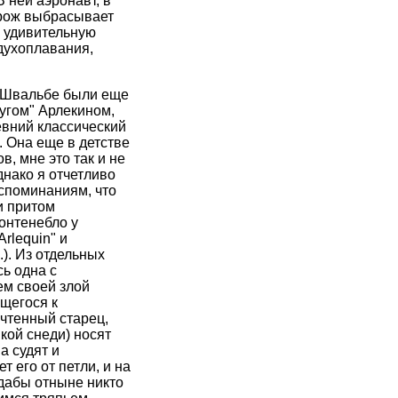
 ней аэронавт, в
орож выбрасывает
а удивительную
здухоплавания,
я Швальбе были еще
ругом" Арлекином,
евний классический
. Она еще в детстве
в, мне это так и не
нако я отчетливо
оспоминаниям, что
и притом
онтенебло у
rlequin" и
). Из отдельных
ь одна с
ем своей злой
щегося к
очтенный старец,
кой снеди) носят
а судят и
 его от петли, и на
 дабы отныне никто