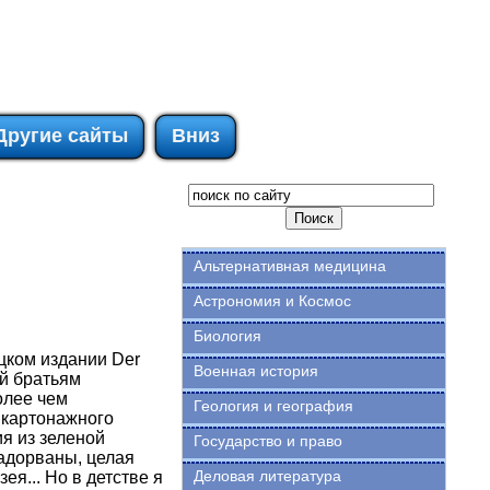
Другие сайты
Вниз
Альтернативная медицина
Астрономия и Космос
Биология
цком издании Der
Военная история
ий братьям
олее чем
Геология и география
 картонажного
я из зеленой
Государство и право
надорваны, целая
Деловая литература
ея... Но в детстве я