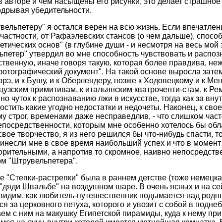
 в авторе и чем насыщены его рисунки, это делает страшное
одрывая убедительности.
вельпетеру" я остался верен на всю жизнь. Если впечатлен
 частности, от Рафаэлевских стансов (о чем дальше), спосо
тических основ" (в глубине души - и несмотря на весь мой 
льпетер" утвердил во мне способность чувствовать и распоз
твенную, иначе говоря такую, которая более правдива, не
отографический документ". На такой основе выросла затем
орэ, и к Бушу, и к Оберлендеру, позже к Ходовецкому и к Мен
зским примитивам, к итальянским кватроченти-стам, к Рембра
нно чуток к распознаванию лжи в искусстве, тогда как за вн
остить какие угодно недостатки и недочеты. Наконец, к св
му строг, временами даже несправедлив, - что слишком част
непосредственности, которым мне особенно хотелось бы обл
вое творчество, я из него решился бы что-нибудь спасти, т
ринесли мне в свое время наибольший успех и что в момент
орительными, а напротив то скромное, наивно непосредств
ом "Штрувельпетера".
 "Степки-растрепки" была в раннем детстве (тоже немецка
 "дяди Швальбе" на воздушном шаре. В очень ясных и на се
видим, как любитель-путешественник подымается над родн
я за церковного петуха, которого и увозит с собой в подне
м с ним на макушку Египетской пирамиды, куда к нему прип