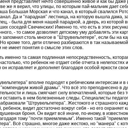
меня представляет нечто совершенно живое и как бы даже
е же я верил, что улицы, по которым пай-мальчик дает себя
аша Большая Морская и что канал, в который свалился Рото
анал. Да и "парадная" лестница, на которую вышла дама,
лец, - была для меня нашей парадной, а дверь, из которой
аших соседей Свечинских! Именно то, что есть в этих рисунк
ного, - то самое дозволяет детскому уму добавлять эти ка
 запомнил столь многое в "Штрувельпетере", если бы на к
Но кроме того, дети отлично разбираются в так называемо
и не имеет понятия о смысле этих слов.
ть именно та самая подлинная непосредственность, котора
астолько, что ребенок не отдает себе отчета в нелепостях и
и он исправляет и дополняет благодаря особой яркости сво
вельпетера" вполне подходят к ребяческим интересам и в 
ий "компендиум живой драмы". Что всё это преподнесено в 
тельности и лишь смягчает силу впечатлений, которые без т
и оставить в нем болезненные следы. Специалисты педагоги
 забраковали "Штрувельпетера". Жестокого и страшного каж
ребенок, видит достаточно вокруг себя - но его охраняет к
душевная броня. Он видит всё иначе, по-иному, в известном
агодаря тому "почти приемлемым". Именно такой "приемле
ера". Всё страшно, многое даже жестоко, но "манера" с кот