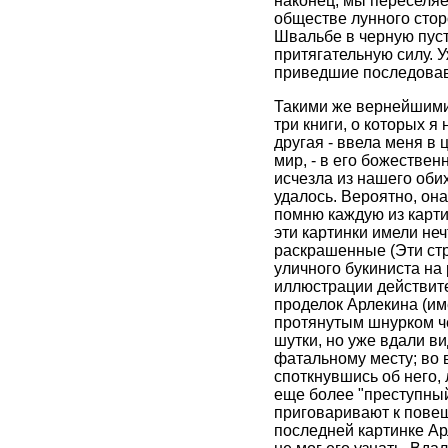
наконец, мы переселяе
обществе лунного стор
Швальбе в черную пуст
притягательную силу. 
приведшие последовав
Такими же вернейшими 
три книги, о которых я
другая - ввела меня в 
мир, - в его божествен
исчезла из нашего обих
удалось. Вероятно, он
помню каждую из карти
эти картинки имели не
раскрашенные (Эти стр
уличного букиниста на 
иллюстрации действите
проделок Арлекина (им
протянутым шнурком че
шутки, но уже вдали в
фатальному месту; во 
споткнувшись об него,
еще более "преступный"
приговаривают к повеш
последней картинке Арл