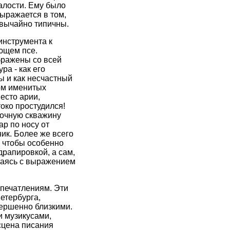
алости. Ему было
выражается в том,
звычайно типичны.
инструмента к
ющем псе.
бражены со всей
а - как его
ы и как несчастный
ом именитых
есто арии,
око простудился!
мочную скважину
ар по носу от
ик. Более же всего
, чтобы особенно
драпировкой, а сам,
раясь с выражением
впечатлениям. Эти
етербурга,
вершенно близкими.
и музикусами,
сцена писания