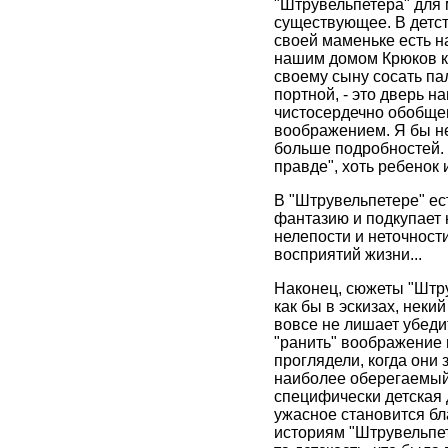
"Штрувельпетера" для 
существующее. В детств
своей маменьке есть н
нашим домом Крюков к
своему сыну сосать па
портной, - это дверь н
чистосердечно обобщен
воображением. Я бы не
больше подробностей. 
правде", хоть ребенок 
В "Штрувельпетере" ес
фантазию и подкупает н
нелепости и неточност
восприятий жизни...
Наконец, сюжеты "Штру
как бы в эскизах, нек
вовсе не лишает убеди
"ранить" воображение 
проглядели, когда они
наиболее оберегаемый, 
специфически детская 
ужасное становится бл
историям "Штрувельпет