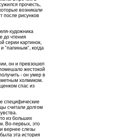
осужился прочесть,
 которые возникали
ст после рисунков
теля-художника
е до чтения
ой серии картинок,
и "папиным", когда
ии, он и превзошел
е помешало жестокой
олучить - он умер в
заметным холмиком.
 щенком спас из
те специфические
ицы считали долгом
увства.
кто из больших
. Во-первых, это
ли вернее слезы
 была эта история