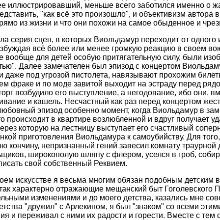
 ее иллюстрировавший, меньше всего заботился именно о ж
дставить, "как всё это произошло", и объективизм автора 
прямо из жизни и что они похожи на самое обыденное и чре
а серия сцен, в которых Виольдамур переходит от одного 
озбуждая всё более или менее громкую реакцию в своем во
 вообще для детей особую притягательную силу, были изо
ью". Далее замечателен был эпизод с концертом Виольдамур
 и даже под угрозой пистолета, навязывают прохожим билет
ем фраке и по моде завитой выходит на эстраду перед ряд
орг возбудило его выступление, а негодование, ибо они, вм
вание и кашель. Несчастный как раз перед концертом жест
любовный эпизод особенно момент, когда Виольдамур в за
то происходит в квартире возлюбленной и вдруг получает уд
ерез которую на лестницу выступает его счастливый соперн
инкой приготовления Виольдамура к самоубийству. Для того
ою кончину, непризнанный гений завесил комнату траурной 
щиков, широкополую шляпу с флером, уселся в гроб, соби
 писать свой собственный Реквием.
своем искусстве я весьма многим обязан подобным детским 
так характерно отражающие мещанский быт Гоголевского П
льными изменениями и до моего детства, казались мне со
детства "дружил" с Арлекином, я был "знаком" со всеми этим
ия и переживал с ними их радости и горести. Вместе с тем 