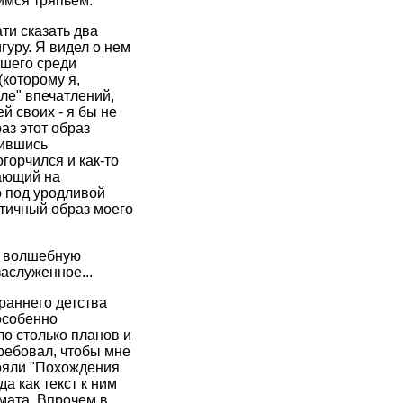
щимся тряпьем.
ти сказать два
гуру. Я видел о нем
вшего среди
которому я,
иле" впечатлений,
й своих - я бы не
аз этот образ
мившись
горчился и как-то
вающий на
о под уродливой
этичный образ моего
му волшебную
заслуженное...
раннего детства
особенно
о столько планов и
требовал, чтобы мне
тояли "Похождения
а как текст к ним
мата. Впрочем в