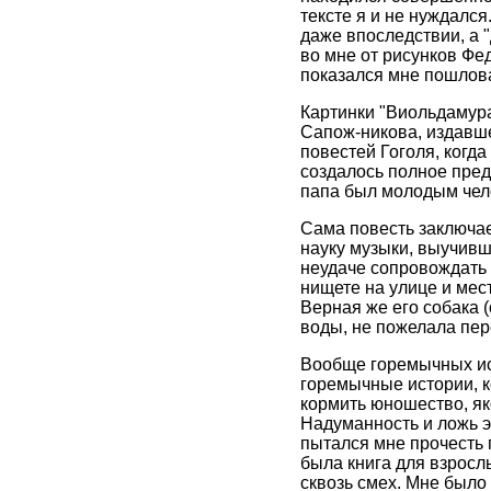
тексте я и не нуждался
даже впоследствии, а "
во мне от рисунков Фед
показался мне пошлов
Картинки "Виольдамура
Сапож-никова, издавше
повестей Гоголя, когда
создалось полное пред
папа был молодым чел
Сама повесть заключае
науку музыки, выучивш
неудаче сопровождать е
нищете на улице и мес
Верная же его собака (
воды, не пожелала пер
Вообще горемычных ист
горемычные истории, к
кормить юношество, як
Надуманность и ложь э
пытался мне прочесть 
была книга для взросл
сквозь смех. Мне было