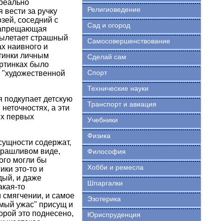
 реально
Религиоведение
 вести за ручку
зей, соседний с
Сад и огород
 запрещающая
 вылетает страшный
Самосовершенствование
ах наивного и
ртинки личным
Сделай сам
артинках было
Спорт
й "художественной
Технические науки
я подкупает детскую
Транспорт и авиация
 неточностях, а эти
их первых
Учебники
Физика
сущности содержат,
дурашливом виде,
Философия
ого могли бы
Хобби и ремесла
ки это-то и
дый, и даже
Шпаргалки
акая-то
 смягчении, и самое
Эзотерика
мый ужас" присущ и
орой это поднесено,
Юриспруденция