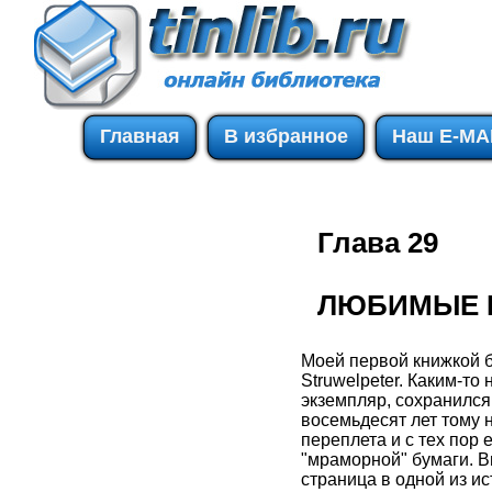
Главная
В избранное
Наш E-MA
Глава 29
ЛЮБИМЫЕ 
Моей первой книжкой б
Struwelpeter. Каким-т
экземпляр, сохранился 
восемьдесят лет тому 
переплета и с тех пор
"мраморной" бумаги. В
страница в одной из ис