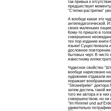
так привык к отсутстви
предшествует моменту, 
"Степки-растрепки" ув
А вообще какая это чу
антипедагогической. И
своих маленьких пацие
Кому-то пришло в голов
совершенно неожиданны
тех пор издание книги 
языки! Существовала и 
дословное повторение,
бытовых черт. В чисто
известному иллюстратор
Чудесное свойство "Шт
вообще нарисовано на 
художники отдавали ино
поражает воображение 
"Struwelpeter" доктора
затем достичь такой ж
того же автора и в ни
совершенством, но ни о
"Im Himmel und auf Er
удивительно потрафивш