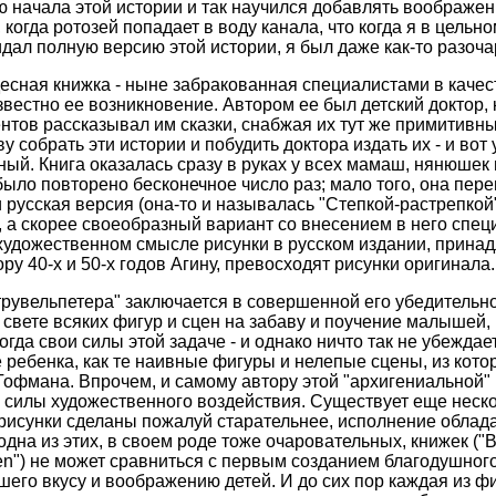
ю начала этой истории и так научился добавлять воображен
когда ротозей попадает в воду канала, что когда я в цельн
идал полную версию этой истории, я был даже как-то разоча
десная книжка - ныне забракованная специалистами в качес
звестно ее возникновение. Автором ее был детский доктор,
нтов рассказывал им сказки, снабжая их тут же примитив
у собрать эти истории и побудить доктора издать их - и вот
й. Книга оказалась сразу в руках у всех мамаш, нянюшек и
было повторено бесконечное число раз; мало того, она пер
русская версия (она-то и называлась "Степкой-растрепкой"
 а скорее своеобразный вариант со внесением в него спец
 художественном смысле рисунки в русском издании, прин
у 40-х и 50-х годов Агину, превосходят рисунки оригинала.
рувельпетера" заключается в совершенной его убедительно
свете всяких фигур и сцен на забаву и поучение малышей,
гда свои силы этой задаче - и однако ничто так не убеждает,
ребенка, как те наивные фигуры и нелепые сцены, из кото
 Гофмана. Впрочем, и самому автору этой "архигениальной"
е силы художественного воздействия. Существует еще неско
х рисунки сделаны пожалуй старательнее, исполнение обла
дна из этих, в своем роде тоже очаровательных, книжек ("Ba
den") не может сравниться с первым созданием благодушного
его вкусу и воображению детей. И до сих пор каждая из ф