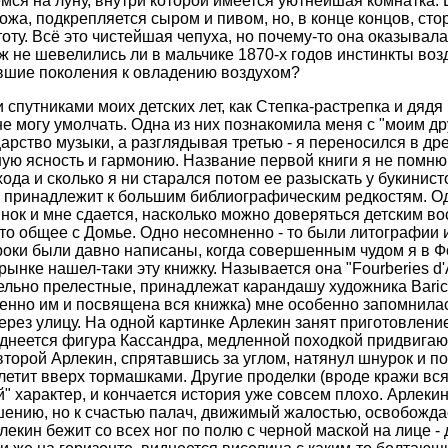
мся на луну, внутри которой имеется уютнейшая комнатка. В
ожа, подкрепляется сыром и пивом, но, в конце концов, ст
оту. Всё это чистейшая чепуха, но почему-то она оказывал
Уж не шевелились ли в мальчике 1870-х годов инстинкты во
шие поколения к овладению воздухом?
спутниками моих детских лет, как Степка-растрепка и дяд
 не могу умолчать. Одна из них познакомила меня с "моим д
царство музыки, а разглядывая третью - я переносился в др
ную ясность и гармонию. Название первой книги я не помню
ода и сколько я ни старался потом ее разыскать у букинисто
а принадлежит к большим библиографическим редкостям. Од
нок и мне сдается, насколько можно доверяться детским в
что общее с Домье. Одно несомненно - то были литографии 
оки были давно написаны, когда совершенным чудом я в Ф
рынке нашел-таки эту книжку. Называется она "Fourberies d'A
льно прелестные, принадлежат карандашу художника Baric.
енно им и посвящена вся книжка) мне особенно запомнилас
рез улицу. На одной картинке Арлекин занят приготовлени
иднеется фигура Кассандра, медленной походкой придвигаю
второй Арлекин, спрятавшись за углом, натянул шнурок и п
 летит вверх тормашками. Другие проделки (вроде кражи вся
 характер, и кончается история уже совсем плохо. Арлекин
ению, но к счастью палач, движимый жалостью, освобождает
екин бежит со всех ног по полю с черной маской на лице -