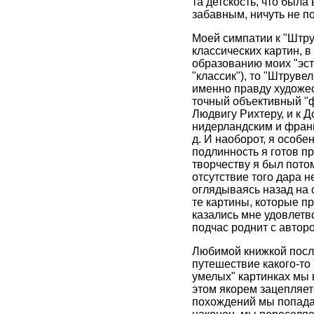
та детскость, что была
забавным, ничуть не п
Моей симпатии к "Штру
классических картин, в
образованию моих "эсте
"классик"), то "Штруве
именно правду художес
точный объективный "ф
Людвигу Рихтеру, и к Д
нидерландским и францу
д. И наоборот, я особе
подлинность я готов пр
творчеству я был пото
отсутствие того дара 
оглядываясь назад на с
те картины, которые п
казались мне удовлетв
подчас роднит с автор
Любимой книжкой после
путешествие какого-то
умелых" картинках мы 
этом якорем зацепляетс
похождений мы попадае