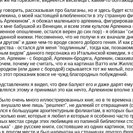
ли же на горизонте, виднеется виселица с каким-то болтаю
 говорить, рассказывая про балаганы, но и здесь будет кста
рлекина, о моей настоящей влюбленности в эту странную фи
ать Арлекином", я обожал маленького арлекина, фигурирова
 мне бабушкой из Венеции, и всем этим культом Арлекина (
енное опошление, остался верен до сих пор) - я обязан "с
анной книжки. Несомненно, что не получи я их вначале дне
 другом" и даже чем-то вроде своего доброго гения. И как р
щества - остался для меня "подлинным", тогда как, познако
ным видом" данного персонажа из Итальянской комедии, я о
оя. Арлекин - с бородой, Арлекин-бродяга, Арлекин, смахи
очем, почему не считать, что и на картинах Ватто или Жилл
родком (или даже с бородой) скрывается тот же милый, по
то этот проказник вовсе не чужд благородных побуждений.
едставлениях я видел, что феи балуют его и даже дарят е
ивлялся этому и принимал это как нечто, Арлекином вполне 
было очень много иллюстрированных книг, но в те времена 
внушало мне лишь "решпект", не далекий от отвращения (
лся к большущим архитектурным фолиантам, в которых был
колько книг, которые я любил и которые я особенно часто 
вых местах среди этих любимцев из папиной библиотеки с
ка" - две русские книги, состоявшие из одних картинок, тогд
в другом месте и был напечатан на страницах другого фор