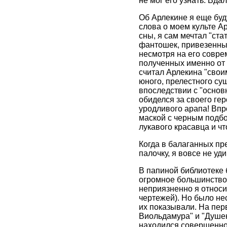
не мог его узнать. Вда
Об Арлекине я еще буду
слова о моем культе А
сны, я сам мечтал "ст
фантошек, привезенных
несмотря на его соврем
полученных именно от д
считал Арлекина "своим
юного, прелестного су
впоследствии с "основ
обиделся за своего гер
уродливого арапа! Впр
маской с черным подбо
лукавого красавца и ч
Когда в балаганных пр
палочку, я вовсе не уд
В папиной библиотеке 
огромное большинство 
неприязненно я относи
чертежей). Но было нес
их показывали. На пер
Виольдамура" и "Душень
находился совершенно 