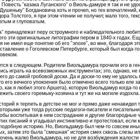
. Повесть "казака Луганского" о Виоль-дамуре я так и не уд
Душеньку" Богдановича хоть и прочел, но тех впечатлений,
ора Толстого, я при этом чтении не получил; мало того, тек
атым и глуповатым.
" принадлежат перу остроумного и наблюдательного люби
го эти оригинальные литографии пером в 1840-х годах. Ещ
 я не имел еще понятие об его "эпохе", во мне, благодаря эт
ставление о Гоголевском Петербурге, который был когда-то 
овеком.
тся в следующем. Родители Виольдамура прочили его в ген
ись играть на всевозможных инструментах; это, однако, н
го до самой гробовой доски. Да и доски-то ему не удалось п
то его вечного упокоения было отмечено всего только еле 
о, как я любил этого Аршета), которую Виольдамур когда-то
ежить своего горемыку-хозяина и тут же на могиле издохла.
орий я терпеть в детстве не мог и прямо даже ненавидел 
оторыми уже тогда русские педагоги-писатели и писательн
обы воспитывая в нем сострадание и другие благородные ч
тих писаний я угадывал инстинктивно и протестовал, если 
подобную историю. Но, Виольдамур был чем-то совсем иным
ых, затем это была "смешная" история смех сквозь слезы и
 очень жалко Виольдамура, но не для возбуждения жалости