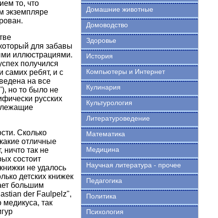
ием то, что
Домашние животные
ом экземпляре
рован.
Домоводство
тве
Здоровье
 который для забавы
ными иллюстрациями.
История
 успех получился
Компьютеры и Интернет
 самих ребят, и с
еведена на все
Кулинария
), но то было не
ифически русских
Культурология
адлежащие
Литературоведение
сти. Сколько
Математика
 какие отличные
Медицина
 ничто так не
рых состоит
Научная литература - прочее
 книжки не удалось
лько детских книжек
Педагогика
дает большим
stian der Faulpelz",
Политика
 медикуса, так
игур
Психология