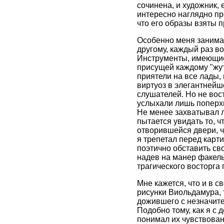
сочинена, и художник,
интересно наглядно пре
что его образы взяты 
Особенно меня занимал
другому, каждый раз в
Инструменты, имеющие
присущей каждому "жут
приятели на все лады,
виртуоз в элегантнейш
слушателей. Но не вост
услыхали лишь поперхи
Не менее захватывал 
пытается увидать то, ч
отворившейся двери, ч
я трепетал перед карт
поэтично обставить св
надев на манер факель
трагического восторга
Мне кажется, что и в 
рисунки Виольдамура, 
дожившего с незначите
Подобно тому, как я с 
понимал их чувствован