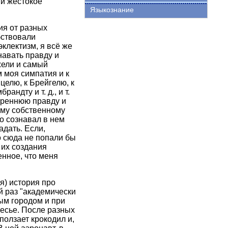
 и жестокое
Языкознание
ия от разных
бствовали
эклектизм, я всё же
навать правду и
жели и самый
 моя симпатия и к
целю, к Брейгелю, к
ндту и т. д., и т.
утреннюю правду и
оему собственному
о сознавал в нем
адать. Если,
о сюда не попали бы
 их создания
енное, что меня
я) история про
й раз "академически
ым городом и при
бесье. После разных
олзает крокодил и,