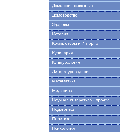
Домашние животные
Домоводство
Здоровье
История
Компьютеры и Интернет
Кулинария
Культурология
Литературоведение
Математика
Медицина
Научная литература - прочее
Педагогика
Политика
Психология