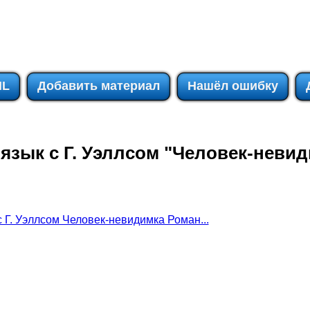
IL
Добавить материал
Нашёл ошибку
язык с Г. Уэллсом "Человек-невид
с Г. Уэллсом Человек-невидимка Роман...