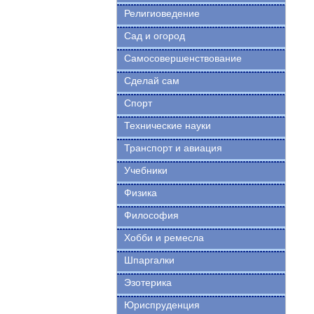
Религиоведение
Сад и огород
Самосовершенствование
Сделай сам
Спорт
Технические науки
Транспорт и авиация
Учебники
Физика
Философия
Хобби и ремесла
Шпаргалки
Эзотерика
Юриспруденция