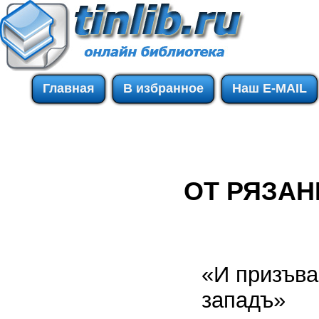
Главная
В избранное
Наш E-MAIL
ОТ РЯЗАН
«И призъва
западъ»