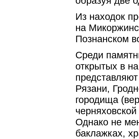
образуя две 
Из находок п
на Микоржинс
Познанском во
Среди памятн
открытых в н
представляют
Рязани, Гродн
городища (вер
черняховской
Однако не ме
баклажках, х