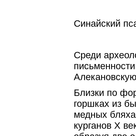
Синайский пса
Среди археол
письменности
Алекановскую
Близки по фор
горшках из бы
медных бляха
курганов Х ве