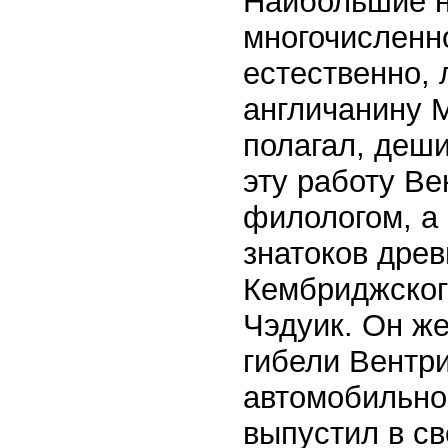
Наибольшие н
многочисленно
естественно, 
англичанину М
полагал, деш
эту работу В
филологом, а 
знатоков дре
Кембриджског
Чэдуик. Он ж
гибели Вентри
автомобильной
выпустил в с