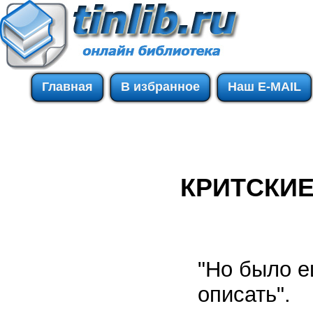
Главная
В избранное
Наш E-MAIL
КРИТСКИ
"Но было е
описать".