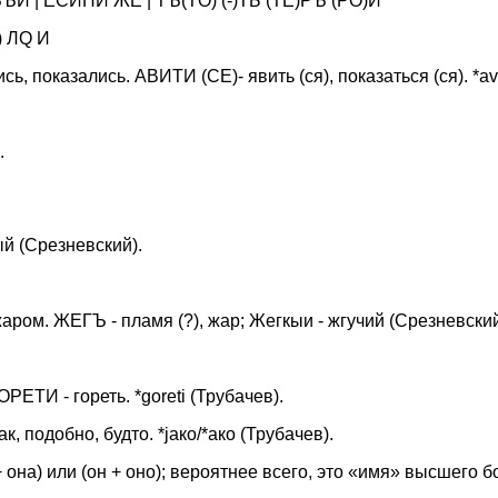
ЪИ | EСИНИ ЖЕ | ТЪ(ТO) (-)ТЬ (ТE)РЪ (РО)И
) ЛQ И
, показались. АВИТИ (СE)- явить (ся), показаться (ся). *avit
.
й (Срезневский).
аром. ЖЕГЪ - пламя (?), жар; Жегкыи - жгучий (Срезневский
ГОРЕТИ - гореть. *goreti (Трубачев).
ак, подобно, будто. *jако/*ако (Трубачев).
 она) или (он + оно); вероятнее всего, это «имя» высшего б