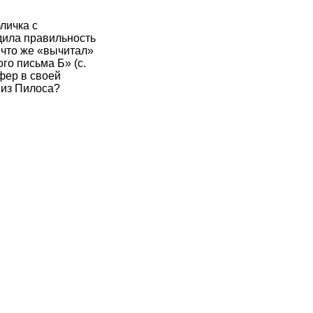
личка с
дила правильность
 что же «вычитал»
го письма Б» (с.
фер в своей
е из Пилоса?