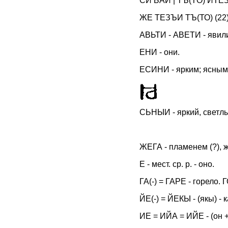
СИ БАИ | ТЪ(ТO) ИТЕЗ
ЖЕ ТЕЗЪИ ТЪ(ТО) (22
АВЬТИ - АВEТИ - явились
ЕНИ - они.
EСИНИ - ярким; ясным
СЬНЫИ - яркий, светлы
ЖЕГА - пламенем (?), ж
Е - мест. ср. р. - оно.
ГА(-) = ГАРE - горело. 
ЙЕ(-) = ЙЕКЫ - (якы) - к
ИE = ИЙА = ИЙЕ - (он +