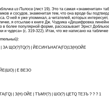
абличка из Пилоса
(лист 19). Это та самая «знаменитая» таб
ков и сосудов, знаменитая тем, что она вроде бы подтвер
а. О ней я уже упоминал, а читателей, которых интересует,
личке, я отсылаю к книге Дж. Чэдуика «Дешифровка линейно
 но в более популярной форме, рассказывает Эрнст Добльхо
и и чудеса» (с. 319-322). Итак, что же написано на табличк
ательный):
 | ЗА ЩО(?)ТQ(?) | ЙЕСИНЪНАГА(ГО)13(Н)ОЙЕ
ЙЕ(ШО) | E BEЗО
ГQ) | З(Н) ОЙE | ТЪМУ(?) | ШO(?) ЦETQ ТЕЗЪ ? ? ? 1