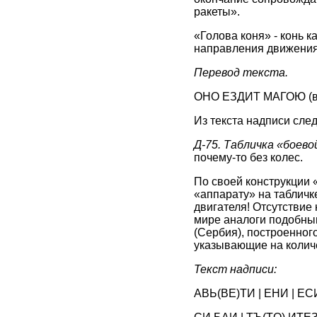
ракеты».
«Голова коня» - конь 
направления движения 
Перевод текста.
ОНО ЕЗДИТ МАГОЮ (вм
Из текста надписи след
Д-75. Табличка «боево
почему-то без колес.
По своей конструкции 
«аппарату» на табличке
двигателя! Отсутствие 
мире аналоги подобны
(Сербия), построенног
указывающие на количе
Текст надписи:
АВЬ(ВE)ТИ | ЕНИ | EСИН