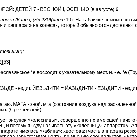
ОЙ: ДЕТЕЙ 7 - ВЕСНОЙ I, ОСЕНЬЮ (в августе) 6.
сницей (Кносс)
(Sc
230)(лист
19). На табличке помимо пись
я и «аппарат» на колесах, который обычно отождествляют 
ательный):
]
[53]
Праславянское *е восходит к указательному мест. и. - е. *е (Труб
ДЕ - ездит. ЙЕЗЬДИТИ = ЙАЗЬДИ-ТИ - ЕЗЬДИТИ - ездить. ja
агаю. МАГА - зной, мга (состояние воздуха над раскаленной
мъ (Срезневский).
ует рисунок «колесницы», совершенно не имеющей ничего 
н, и потому я буду называть эту «колесницу» аппаратом. А
ппарате имелась «кабина»; хвостовая часть аппарата резко
т два завитка: именно так, по мнению специалистов, «исте