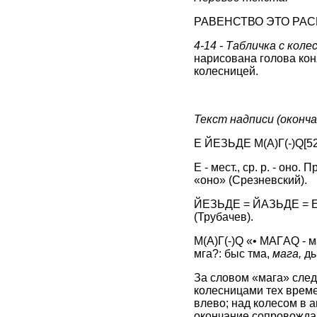
РАВЕНСТВО ЭТО РАСКР
4-14 - Табличка с коле
нарисована голова кон
колесницей.
Текст надписи (оконч
Е ЙЕЗЬДЕ М(А)Г(-)Q
[52
Е - мест., ср. р. - оно. 
«оно» (Срезневский).
ЙЕЗЬДЕ = ЙАЗЬДЕ = EЗЬ
(Трубачев).
М(А)Г(-)Q «• MAГAQ - м
мга?: быс тма,
мага,
ды
За словом «мага» след
колесницами тех време
влево; над колесом в а
окончание сопровождаю