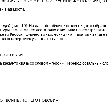
 ПОДОБИЯ ЯСНЫЕ ЖЕ, ТО - ИСКУСНЫЕ ЖЕ ПОДОБИЯ, ТО 
ей видимости.
сницей
(лист 19). На данной табличке «колесница» изображе
онтуры тем не менее достаточно отчетливо просматриваются
е из Кносса. Количество «колесниц» - аппаратов - 27: две
икальных черточек указывают на это.
 TO И ТЕЗЪИ
ть какая-то связь со словом «герой». Перевод остальных сл
ТО - ВОИНЫ, ТО - ЕГО ПОДОБИЯ.