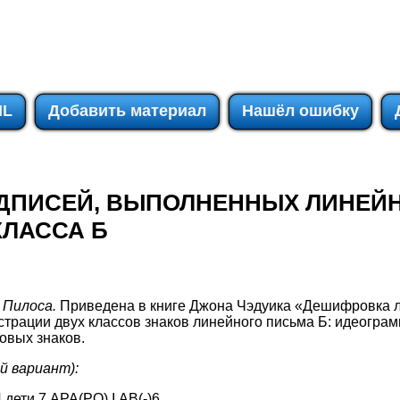
IL
Добавить материал
Нашёл ошибку
АДПИСЕЙ, ВЫПОЛНЕННЫХ ЛИНЕЙ
ЛАССА Б
 Пилоса.
Приведена в книге Джона Чэдуика «Дешифровка л
нстрации двух классов знаков линейного письма Б: идеограм
говых знаков.
й вариант):
 дети 7 АРА(РО) I АВ(-)6