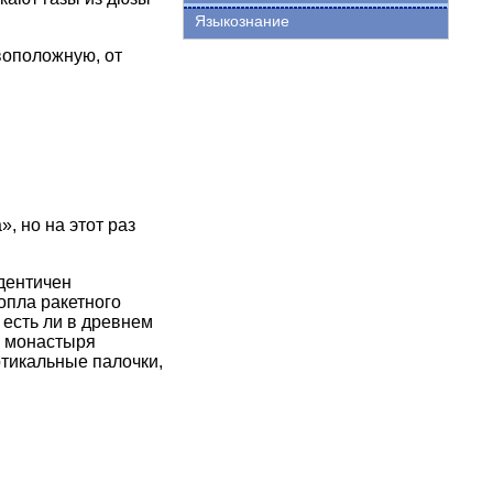
Языкознание
воположную, от
, но на этот раз
дентичен
сопла ракетного
 есть ли в древнем
о монастыря
ртикальные палочки,