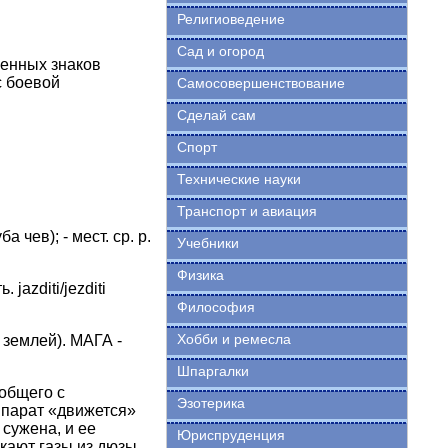
Религиоведение
Сад и огород
менных знаков
с боевой
Самосовершенствование
Сделай сам
Спорт
Технические науки
Транспорт и авиация
а чев); - мест. ср. р.
Учебники
Физика
zditi/jezditi
Философия
Хобби и ремесла
 землей). МАГА -
Шпаргалки
общего с
Эзотерика
ппарат «движется»
 сужена, и ее
Юриспруденция
кают газы из дюзы