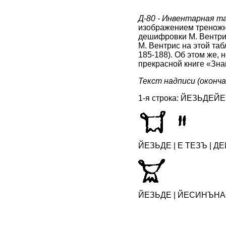
Д-80 - Инвентарная т
изображением треножни
дешифровки М. Вентрис
М. Вентрис на этой таб
185-188). Об этом же,
прекрасной книге «Знак
Текст надписи (оконч
1-я строка: ЙЕЗЬДEЙE
ЙЕЗЬДE | Е ТЕЗЪ | ДЕ
ЙЕЗЬДE | ЙEСИНЪНАГА(