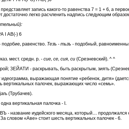
представляет запись какого-то равенства 7 = 1 + 6, а перво
ет достаточно легко расчленить надпись следующим образо
ательный):
 I АВ(-) 6
- подобие, равенство.
Тезъ - тьзъ -
подобный, равноименны
каз. мест. средн. р. -
cue,
се, сия, си
(Срезневский). ^ ^
скрой; ЗEЙАТИ - раскрывать, быть раскрытым, зиять (Срезнев
т идеограмма, выражающая понятие «ребенок, дитя» (дается
мь вертикальных палочек, выражающих число «семь».
*jarь (Трубачев).
одна вертикальная палочка - I.
 АВЪ - название иудейского месяца, который… продолжался 
 За словом «Аве» стоит шесть вертикальных палочек - 6.