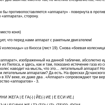
как бы противопоставляется «аппарату» - повернута в проти
«аппарата», сторону.
есто коня)
ует, что перед нами аппарат с ракетным двигателем!
й колесницы» из Кносса
(лист 19). Снова «боевая колесница»
«аппарат», изображенный на данной табличке, абсолютно и
 из Пилоса, и здесь, как и там, показано истечение газа из 
колес наводит на мысль, что это… летательный аппарат! Но
м летательным аппаратам? Да есть. На фресках Дсчанског
о в XIV веке, их даже два . «Аппарат» сопровождают три ве
ство «аппаратов» - 3.
И ЖЕГА | Е ГА(-) | ЙE(-) ИE | Е EСИ ИЕ.|