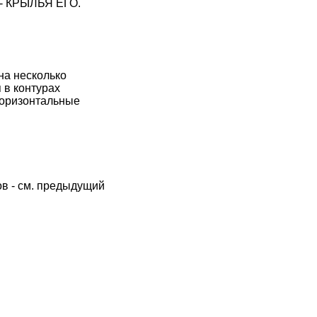
- КРЫЛЬЯ ЕГО.
на несколько
 в контурах
 горизонтальные
ов - см. предыдущий