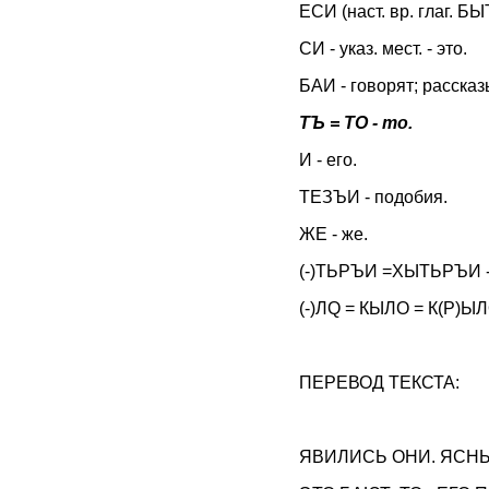
EСИ (наст. вр. глаг. БЫ
СИ - указ. мест. - это.
БАИ - говорят; рассказ
ТЪ = ТO - то.
И - его.
ТЕЗЪИ - подобия.
ЖЕ - же.
(-)ТЬРЪИ =ХЫТЬРЪИ - хи
(-)ЛQ = КЫЛО = К(Р)ЫЛ
ПЕРЕВОД ТЕКСТА:
ЯВИЛИСЬ ОНИ. ЯСНЫ