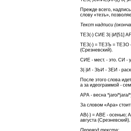
Прежде всего, надпись 
слову «тезъ», позволя
Текст надписи (оконч
ТЕЗ(-) СИE 3(-)И
[51]
АРА
ТЕЗ(-) = ТЕЗЪ = ТЕЗO 
(Срезневский).
СИE - мест. - это. СИ - у
3(-)И - ЗЬИ - ЗEИ - ра
После этого слова иде
а за идеограммой - се
АРА - весна *jaro/*jara/
За словом «Ара» стоит 
АВ(-) = ABE - осенью;
августа (Срезневский).
Пер
евод текста: