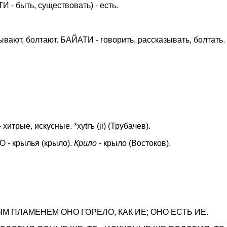
ТИ - быть, существовать) - есть.
ывают, болтают. БАЙАТИ - говорить, рассказывать, болтать. *
трые, искусные. *xytrъ (ji) (Трубачев).
О - крылья (крыло).
Крило -
крыло (Востоков).
М ПЛАМЕНЕМ ОНО ГОРЕЛО, КАК ИЕ; ОНО ЕСТЬ ИЕ.