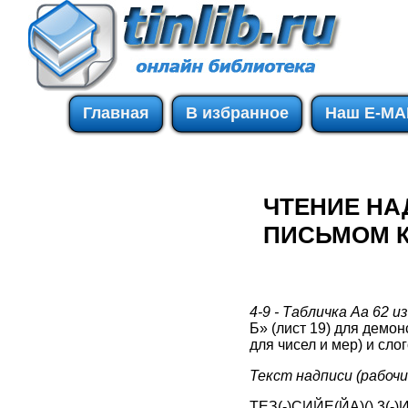
Главная
В избранное
Наш E-MA
ЧТЕНИЕ Н
ПИСЬМОМ К
4-9 - Т
абличка Аа 62 из
Б» (лист 19) для демо
для чисел и мер) и сло
Текст надписи (рабочи
ТЕЗ(-)СИЙЕ(ЙА)() 3(-)И