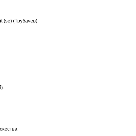
i(se) (Трубачев).
).
ожества.