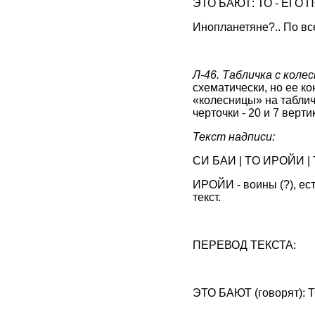
ЭТО БАЮТ: ТО - ЕГО
Инопланетяне?.. По вс
Л-46. Табличка с коле
схематически, но ее к
«колесницы» на табличк
черточки - 20 и 7 верт
Текст надписи:
СИ БАИ | ТO ИРОЙИ |
ИРОЙИ - воины (?), ес
текст.
ПЕРЕВОД ТЕКСТА:
ЭТО БАЮТ (говорят): 