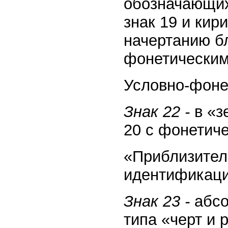
обозначающих
знак 19 и кир
начертанию бл
фонетическим
Условно-фонет
Знак 22 -
в «з
20 с фонетич
«Приблизител
идентификации
Знак 23 -
абсо
типа «черт и 