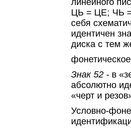
линейного пи
ЦЬ = ЦE; ЧЬ =
себя схематич
идентичен зна
диска с тем 
фонетическое 
Знак 52 -
в «з
абсолютно ид
«черт и резов
Условно-фоне
идентификаци