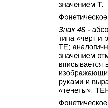
значением Т.
Фонетическое 
Знак 48 -
абсо
типа «черт и 
ТE; аналогич
значением от
вписывается в
изображающий
руками и выр
«тенеты»: ТEН
Фонетическое 