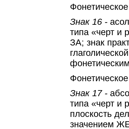
Фонетическое 
Знак 16 -
асол
типа «черт и
ЗА; знак прак
глаголической
фонетическим
Фонетическое 
Знак 17
-
абсо
типа «черт и 
плоскость де
значением ЖЕ