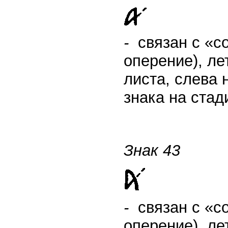
-
связан с «с
оперение), ле
листа, слева 
знака на стад
Зн
ак 43
-
связан с «с
оперение), л