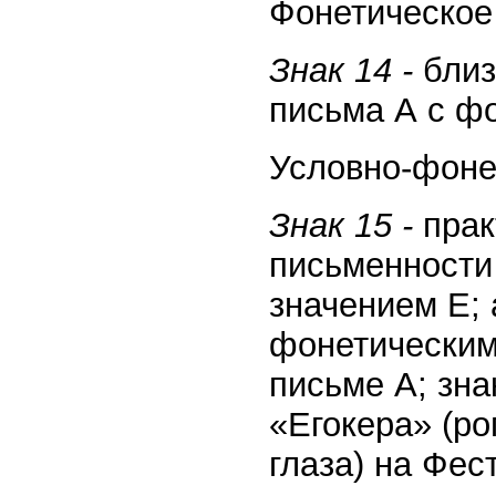
Фонетическое 
Знак 14 -
близ
письма А с фо
Условно-фонет
Знак 15 -
прак
письменности 
значением Е; 
фонетическим
письме А; зн
«Егокера» (ро
глаза) на Фес