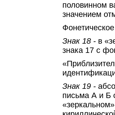
половинном в
значением отм
Фонетическое
Знак 18 -
в «з
знака 17 с ф
«Приблизител
идентификации
Знак 19 -
абсо
письма А и Б
«зеркальном»
кириллическо