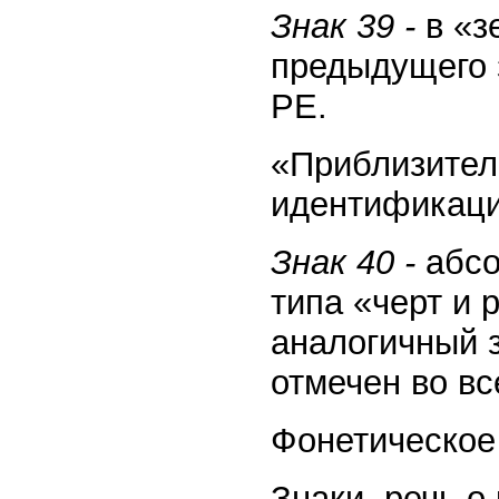
Знак 39 -
в «з
предыдущего 
РE.
«Приблизител
идентификации
Знак 40 -
абсо
типа «черт и 
аналогичный 
отмечен во вс
Фонетическое 
Знаки, речь о