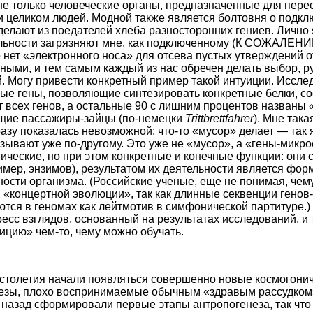
е только человеческие органы, предназначенные для перес
 и целиком людей. Модной также является болтовня о подк
делают из поедателей хлеба разносторонних гениев. Лично я
льности загрязняют мне, как подключенному (К СОЖАЛЕНИЮ
о нет «электронного носа» для отсева пустых утверждений от
ными, и тем самым каждый из нас обречен делать выбор, р
. Могу привести конкретный пример такой интуиции. Иссле
ные гены, позволяющие синтезировать конкретные белки, с
т всех генов, а остальные 90 с лишним процентов названы
ющие пассажиры-зайцы (по-немецки
Trittbrettfahrer
). Мне так
азу показалась невозможной: что-то «мусор» делает — так я
зывают уже по-другому. Это уже не «мусор», а «гены-микро
еские, но при этом конкретные и конечные функции: они 
имер, энзимов), результатом их деятельности является фо
ности организма. (Российские ученые, еще не понимая, чем
 «концертной эволюции», так как длинные секвенции генов
тся в геномах как лейтмотив в симфонической партитуре.)
ресс взглядов, основанный на результатах исследований, и 
ицию» чем-то, чему можно обучать.
столетия начали появляться совершенно новые космогонич
езы, плохо воспринимаемые обычным «здравым рассудком»
назад сформировали первые этапы антропогенеза, так что