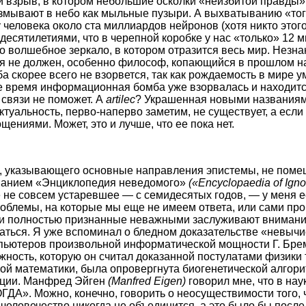
 взрыв, в котором небольшие осколки «неизбитой правды»
взмывают в небо как мыльные пузыри. А выхватыванию «тог
 человека около ста миллиардов нейронов (хотя никто этого
 десятилетиями, что в черепной коробке у нас «только» 12 
 то волшебное зеркало, в котором отразится весь мир. Незн
ся не должен, особенно философ, копающийся в прошлом н
 скорее всего не взорвется, так как рождаемость в мире у
е время информационная бомба уже взорвалась и находитс
 связи не поможет. А
artileс
? Украшенная новыми названиям
туальность, перво-наперво заметим, не существует, а если и
ениями. Может, это и лучше, что ее пока нет.
а, указывающего основные направления эпистемы, не поме
званием «Энциклопедия неведомого»
(«Encyclopaedia of Ign
не совсем устаревшее — с семидесятых годов, — у меня ес
облемы, на которые мы еще не имеем ответа, или сами пр
и полностью признанные неважными заслуживают внимания,
ться. Я уже вспоминал о бледном доказательстве «невычи
ьютеров произвольной информатической мощности Г. Бр
жность, которую он считал доказанной постулатами физики 
ой математики, была опровергнута биогенетической алгор
юции. Манфред Эйген
(Manfred Eigen)
говорил мне, что в нау
ГДА». Можно, конечно, говорить о неосуществимости того, 
 человечество никогда не объединится, а это было бы посл