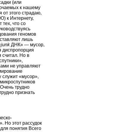
адки (или
лючаемых к нашему
 от этого страдаю,
) к Интернету,
 тех, что со
уководствуясь
дования геномов
оставляют лишь
«junk
ДНК» — мусор,
ая диспропорция
 считал. Но в
спутники»,
сами не управляют
рмирование
у служит «мусор»,
-микроспутников
 Очень трудно
трудно признать
еско-
. Но этот рассудок
 для понятия Всего