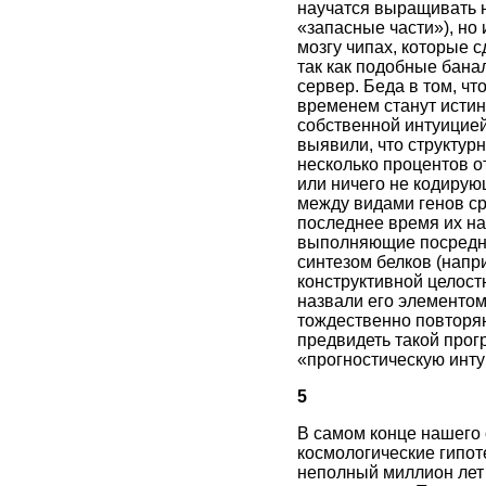
научатся выращивать н
«запасные части»), но
мозгу чипах, которые с
так как подобные бана
сервер. Беда в том, чт
временем станут истин
собственной интуицией
выявили, что структур
несколько процентов о
или ничего не кодиру
между видами генов ср
последнее время их на
выполняющие посреднич
синтезом белков (напр
конструктивной целост
назвали его элементом
тождественно повторяю
предвидеть такой прог
«прогностическую инту
5
В самом конце нашего 
космологические гипот
неполный миллион лет 