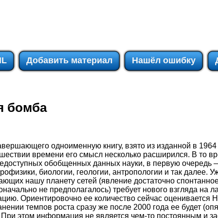
IL
Добавить материал
Нашёл ошибку
я бомба
завершающего одноименную книгу, взято из изданной в 196
ошествии времени его смысл несколько расширился. В то вр
щедоступных обобщенных данных науки, в первую очередь 
рофизики, биологии, геологии, антропологии и так далее. У
ющих нашу планету сетей (явление достаточно спонтанное
оначально не предполагалось) требует нового взгляда на 
ию. Ориентировочно ее количество сейчас оценивается 
анении темпов роста сразу же после 2000 года ее будет (оп
ри этом информация не является чем-то постоянным и з