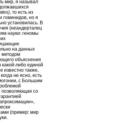
ть мир, я называл
родолжавшихся
ates)
, то есть из
и гоминидов, но я
ьно установилась. В
чия (неандерталец
иям науки: геномы
ших
рицающие
ельно на данных
я методом
ающего объяснения
з какой-либо единой
е известно также,
когда не ясно, есть
могонии, с Большим
проблемой
е позволяющая со
гарантией
апроксимации»,
чески
мами (пример: мир
уки.