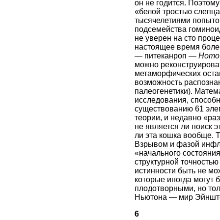
он не годится. Поэтом
«белой тростью слепца
тысячелетиями попыто
подсемейства гомино
не уверен на сто проц
настоящее время боле
— питеканроп —
Homo 
можно реконструирова
метаморфических остан
возможность распозна
палеогенетики). Матем
исследования, способн
существованию 61 элем
теории, и недавно «ра
не является ли поиск э
ли эта кошка вообще. 
Взрывом и фазой инфл
«начального состояния
структурной точность
истинности быть не м
которые иногда могут 
плодотворными, но тол
Ньютона — мир Эйнштейн
6