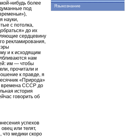
акой-нибудь более
Языкознание
ыдуманные под
временьи»),
я науки,
тые с потолка,
добраться» до их
епляющие сердцевину
ого рекламирования,
 эры
му и к исходящим
албливаются нам
сей: им — чтобы
ели, прочитали и
ошение к правде, я
месячник «Природа»
во времена СССР до
альная история
ейчас говорить об
знесения успехов
 овец или телят,
 что медики скоро