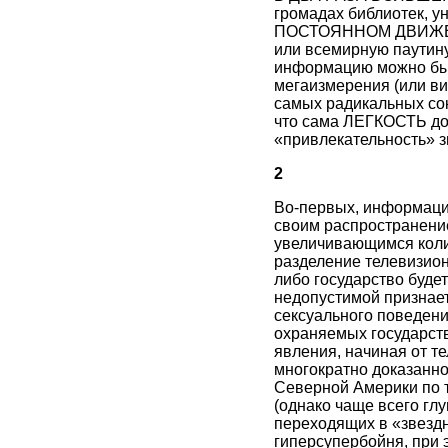
громадах библиотек, у
ПОСТОЯННОМ ДВИЖЕНИ
или всемирную паутин
информацию можно был
мегаизмерения (или в
самых радикальных сок
что сама ЛЕГКОСТЬ дос
«привлекательность» 
2
Во-первых, информацио
своим распространени
увеличивающимся колич
разделение телевизион
либо государство буде
недопустимой признает
сексуального поведени
охраняемых государств
явления, начиная от те
многократно доказанно
Северной Америки по
(однако чаще всего гл
переходящих в «звездн
гиперсупербойня, при 