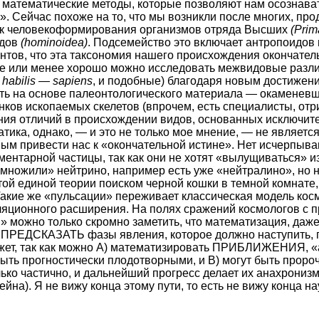
у математические методы, которые позволяют нам осознава
». Сейчас похоже на то, что мы возникли после многих, п
к человекоформирования организмов отряда Высших
(Prim
идов
(hominoidea)
. Подсемейство это включает антропоидов 
ентов, что эта таксономия нашего происхождения окончател
е или менее хорошо можно исследовать межвидовые разли
habilis
—
sapiens
, и подобные) благодаря новым достижен
ть на основе палеонтологического материала — окаменев
ков ископаемых скелетов (впрочем, есть специалисты, от
ния отличий в происхождении видов, основанных исключит
атика, однако, — и это не только мое мнение, — не являетс
ым привести нас к «окончательной истине». Нет исчерпыв
ентарной частицы, так как они не хотят «вылущиваться» и
змножили» нейтрино, например есть уже «нейтралино», но н
той единой теории поиском черной кошки в темной комнате, 
Такие же «пульсации» переживает классическая модель кос
яционного расширения. На полях сражений космологов с 
» можно только скромно заметить, что математизация, даж
ю ПРЕДСКАЗАТЬ фазы явления, которое должно наступить, 
ожет, так как можно A) математизировать ПРИБЛИЖЕНИЯ, «
быть прогностически плодотворными, и B) могут быть проро
ько частично, и дальнейший прогресс делает их анахрониз
а). Я не вижу конца этому пути, то есть не вижу конца на