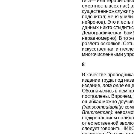
гига— или терабитовый
смертность всех нас) 
существенно» служит у
подсчитал; меня учили
нейронов). Это и есть
данных никто стыдить
Демографическая бомба
неравномерно). В то ж
разлета осколков. Сеть
искусственная интеллек
многочисленными упрощ
8
В качестве проводник
издание труда под на
издание,
nota bene
еще 
Обозначались в нем пр
поставлены. Впрочем, 
ошибках можно доучива
(transcomputability)
комп
Bremmerman)
: невозмо
подкреплением солидн
от естественной эвол
следует говорить НИКО
возможно. Считаю, что