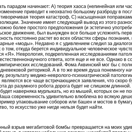
ать парадом начинают: А) теория хаоса (нелинейная или ча
изменение приводит к неохватно большому разброду в пос
ротиворечивая теория катастроф, С) насыщенная поправка
волюции. Значение имеет следующий вывод из этого разноо
можно более простого предположения (и эстетично употребит
ьское движение, был вынужден все больше усложнять пер
ность постоянно растет во всех областях сферы познания, 
тарные «моды». Недавно я с удивлением следил за диалог
 о том, откуда берется индивидуальное человеческое чувст
тся «Я». Неврология, подкрепленная исследованиями патол
естественнонаучного ответа, хотя еще и не все. Однако в 
 эмпирических исследований. Фома Аквинский мог бы с по
едневековой риторикой. А в то же время душа понемногу на
у, результату медико-невролого-психиатрической патологи
являются все чаще встречающиеся заявления, что скоро бу
бота до разумного робота дорога будет не слишком длинной.
будет наверняка мурлыкать, но из мышей, которых он не по
 Наша современность удивительно влюблена во всякую деш
апример упаковывание соборов или башен и мостов в бумаг
тво, то искусство уже нигде нельзя будет найти.
нный взрыв мегабитовой бомбы превращается на моих удив