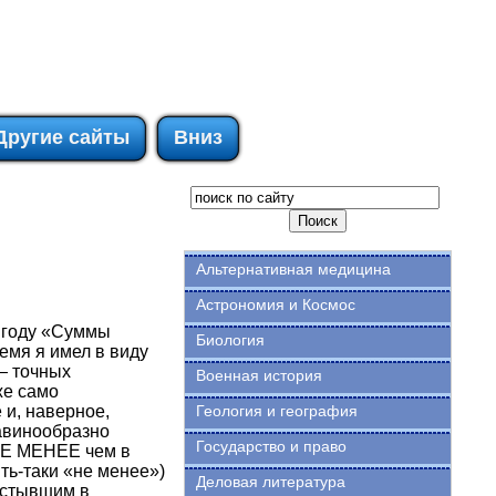
Другие сайты
Вниз
Альтернативная медицина
Астрономия и Космос
4 году «Суммы
Биология
емя я имел в виду
— точных
Военная история
же само
 и, наверное,
Геология и география
лавинообразно
Государство и право
НЕ МЕНЕЕ чем в
ять-таки «не менее»)
Деловая литература
астывшим в