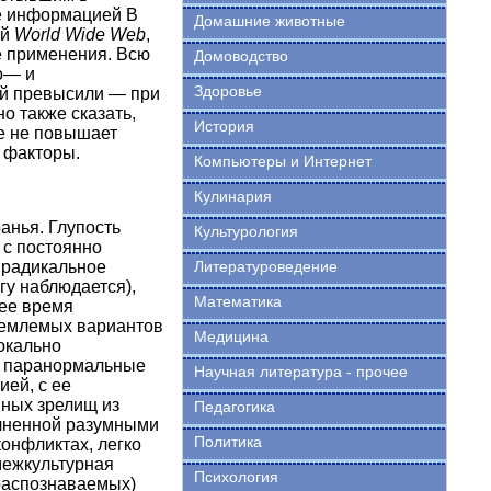
ее информацией В
Домашние животные
ей
World Wide Web
,
е применения. Всю
Домоводство
о— и
Здоровье
ий превысили — при
о также сказать,
История
ре не повышает
 факторы.
Компьютеры и Интернет
Кулинария
анья. Глупость
Культурология
с постоянно
 радикальное
Литературоведение
гу наблюдается),
Математика
щее время
иемлемых вариантов
Медицина
окально
ак паранормальные
Научная литература - прочее
ией, с ее
нных зрелищ из
Педагогика
олненной разумными
Политика
онфликтах, легко
межкультурная
Психология
 распознаваемых)