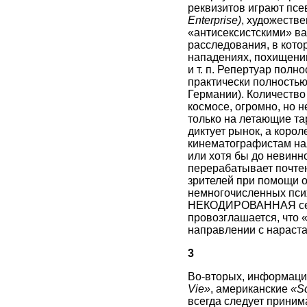
реквизитов играют пс
Enterprise)
, художеств
«антисексистскими» в
расследования, в котор
нападениях, похищении
и т. п. Репертуар пол
практически полностью
Германии). Количество
космосе, огромно, но 
только на летающие та
диктует рынок, а коро
кинематографистам нал
или хотя бы до невинн
перерабатывает почтен
зрителей при помощи о
немногочисленных псих
НЕКОДИРОВАННАЯ секс
провозглашается, что 
направлении с нараст
3
Во-вторых, информаци
Vie»
, американские
«Sc
всегда следует принима