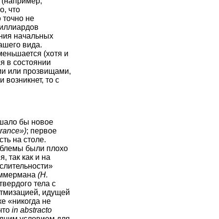
 (например,
о, что
 точно не
миллиардов
ания начальных
ашего вида.
меньшается (хотя и
я в состоянии
и или прозвищами,
 возникнет, то с
шало бы новое
orance»)
; первое
ть на столе.
облемы были плохо
 так как и на
слительности»
еммермана
(H.
твердого тела с
итмизацией, идущей
ке «никогда не
что
in abstracto
едним условием для