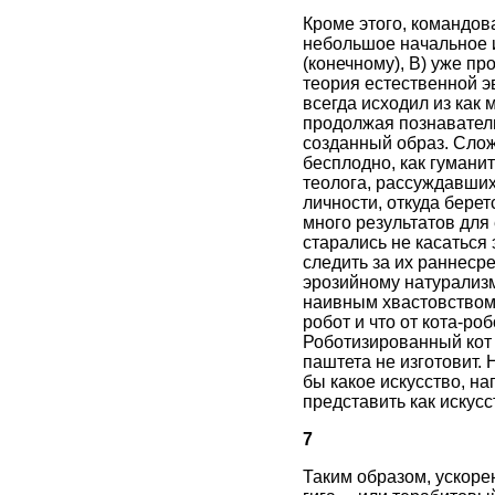
Кроме этого, командов
небольшое начальное 
(конечному), В) уже п
теория естественной э
всегда исходил из как 
продолжая познавател
созданный образ. Слож
бесплодно, как гумани
теолога, рассуждавших
личности, откуда бере
много результатов для 
старались не касаться
следить за их раннеср
эрозийному натурализм
наивным хвастовством 
робот и что от кота-ро
Роботизированный кот 
паштета не изготовит.
бы какое искусство, н
представить как искусс
7
Таким образом, ускоре