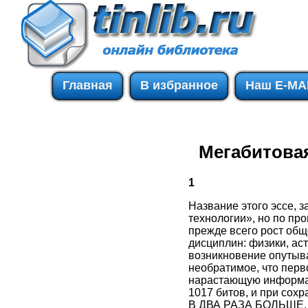
Главная
В избранное
Наш E-MA
Мегабитова
1
Название этого эссе, 
технологии», но по пр
прежде всего рост об
дисциплин: физики, аст
возникновение опутыва
необратимое, что перв
нарастающую информац
1017 битов, и при сохр
В ДВА РАЗА БОЛЬШЕ. П