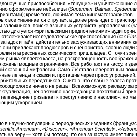
евдонаучные приспособления: «тянущие» и уничтожающие 
енно оформленные небылицы (
Superman
,
Batman
,
Spiderma
ариантами); кроме того, любимая тема кинематографистов
ых все «начинается с трупа», а далее речь идет о транспор
 заложников, поиске взрывных устройств, управляемых (ча
ностью диктуется «зрительскими предпочтениями» аудитории,
 отслеживают исследовательские приспособления (как
Eins
 загадок и тайн, действительно заслуживающих внимания как
не они привлекают продюсеров и сценаристов, словно люди 
релки и агрессивных космических пришельцев. С точки зрени
лем рынка является касса, на раскрепощенность воображен
ожены мощные ограничения. Все работают на кассу, и здес
ой сказочной мифологии. Само
TV
стало невероятным пожи
ные легенды и сказки и, протащив через пресс упрощений
рбитальных передатчиков. Считаю, что слабые голоса проте
осоциологов ничего не решат. Всевозможную рекламу загр
уализация, ненавязчиво насаждающая похотливый привк
«телевидение призывает к преступлению и насилию», но мы
ающим ускорением.
ю в научно-популярных периодических изданиях (француз
ientific American»
,
«Discover
», «
American Scientist»
,
«Astron
ть на веру — хотя бы потому, что она зачастую имеет типи