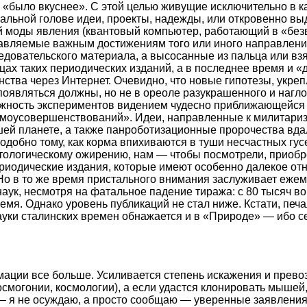
 «было вкуснее». С этой целью живущие исключительно в к
альной голове идеи, проекты, надежды, или откровенно в
 моды явления (квантовый компьютер, работающий в «без
авляемые важным достижениям того или иного направлени
едовательского материала, а высосанные из пальца или взя
цах таких периодических изданий, а в последнее время и «
нства через Интернет. Очевидно, что новые гипотезы, укр
 появляться должны, но не в ореоле разукрашенного и нагл
ежность экспериментов видением чудесно приближающейся
моусовершенствований». Идеи, направленные к милитариз
шей планете, а также панроботизационные пророчества вд
подобно тому, как корма впихиваются в туши несчастных гу
тологическому ожирению, нам — чтобы посмотрели, приобр
ериодические издания, которые имеют особенно далекое отн
Но в то же время пристального внимания заслуживает еже
аук, несмотря на фатальное падение тиража: с 80 тысяч 
емя. Однако уровень публикаций не стал ниже. Кстати, печ
ауки сталинских времен обнажается и в «Природе» — ибо с
ации все больше. Усиливается степень искажения и прево
осмогонии, космологии), а если удастся клонировать мышей,
 я не осуждаю, а просто сообщаю — уверенные заявления,