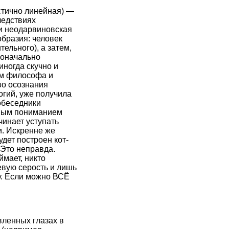
стично линейная) —
ледствиях
ми неодарвиновская
бразия: человек
ельного), а затем,
воначально
иногда скучно и
ом философа и
во осознания
огий, уже получила
собеседники
лным пониманием
чинает уступать
и. Искренне же
дет построен кот-
 Это неправда.
ймает, никто
евую серость и лишь
у. Если можно ВСЁ
ленных глазах в