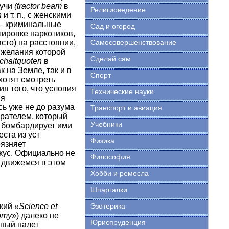
лучи
(tractor beam
в
Религиоведение
n
и т. п., с женскими
 — криминальные
Сад и огород
тировке наркотиков,
сто) на расстоянии,
Самосовершенствование
 желания которой
Сделай сам
chaltquoten
в
 на Земле, так и в
Спорт
хотят смотреть
я того, что условия
Технические науки
ия
ь уже не до разума
Транспорт и авиация
рателем, который
Учебники
, бомбардирует ими
ста из уст
Физика
язняет
ус. Официально не
Философия
 движемся в этом
Хобби и ремесла
Шпаргалки
ский
«Science et
Эзотерика
omy»
) далеко не
Юриспруденция
чный налет