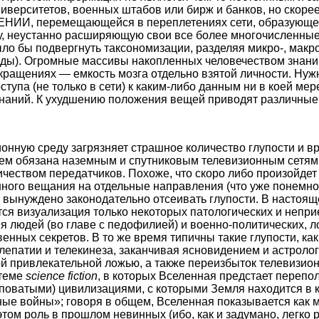
ниверситетов, военных штабов или бирж и банков, но скор
И, перемещающейся в переплетениях сети, образующ
у, неустанно расширяющую свои все более многочисленны
о бы подвергнуть таксономизации, разделяя микро-, макр
иды). Огромные массивы накопленных человечеством знан
ращениях — емкость мозга отдельно взятой личности. Нужн
тупа (не только в сети) к каким-либо данным ни в коей ме
знаний. К ухудшению положения вещей приводят различные
нную среду загрязняет страшное количество глупости и вр
ем обязана наземным и спутниковым телевизионным сетям 
еством передатчиков. Похоже, что скоро либо произойдет
ного вещания на отдельные направления (что уже понемно
т вынуждено законодательно отсеивать глупости. В настоя
ся визуализация только некоторых патологических и непр
я людей (во главе с педофилией) и военно-политических, л
енных секретов. В то же время типичны такие глупости, к
лепатии и телекинеза, заканчивая ясновидением и астролог
й привлекательной ложью, а также переизбыток телевизио
 теме
science fiction
, в которых Вселенная предстает переп
уповатыми) цивилизациями, с которыми Земля находится в к
ые войны»; говоря в общем, Вселенная показывается как 
этом роль в прошлом невинных (ибо, как и задумано, легко