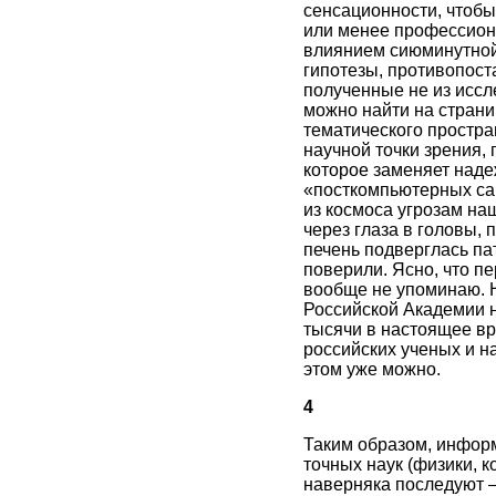
сенсационности, чтобы
или менее профессион
влиянием сиюминутной
гипотезы, противопост
полученные не из иссл
можно найти на страни
тематического простра
научной точки зрения,
которое заменяет над
«посткомпьютерных са
из космоса угрозам на
через глаза в головы, 
печень подверглась па
поверили. Ясно, что п
вообще не упоминаю. 
Российской Академии н
тысячи в настоящее вр
российских ученых и н
этом уже можно.
4
Таким образом, информ
точных наук (физики, к
наверняка последуют —