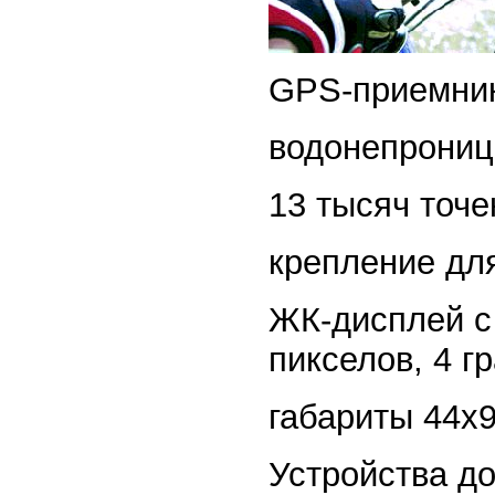
GPS-приемник 
водонепроница
13 тысяч точе
крепление дл
ЖК-дисплей с 
пикселов, 4 г
габариты 44x
Устройства д