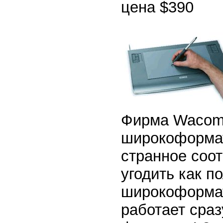
цена $390
Фирма Wacom
широкоформат
странное соот
угодить как п
широкоформат
работает сраз