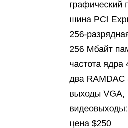
графический 
шина PCI Exp
256-разрядна
256 Мбайт п
частота ядра
два RAMDAC 
выходы VGA, D
видеовыходы:
цена $250