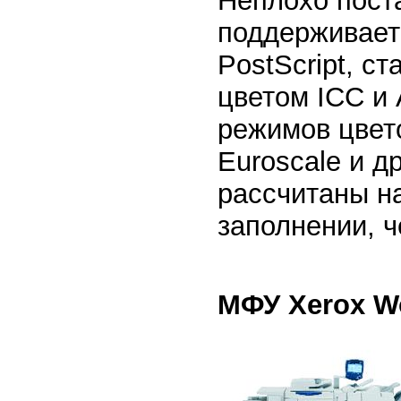
Неплохо поста
поддерживает
PostScript, с
цветом ICC и 
режимов цвето
Euroscale и д
рассчитаны н
заполнении, ч
МФУ Xerox Wo