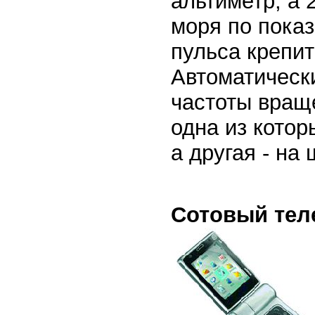
альтиметр, а 
моря по пока
пульса крепит
Автоматическ
частоты враще
одна из котор
а другая - на
Сотовый тел