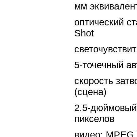
мм эквивалент
оптический с
Shot
светочувствит
5-точечный а
скорость затво
(сцена)
2,5-дюймовый
пикселов
видео: MPEG 