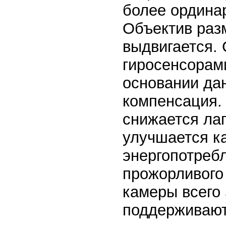
более ординар
Объектив раз
выдвигается.
гиросенсорам
основании да
компенсация. 
снижается лаг
улучшается к
энергопотреб
прожорливого
камеры всего 
поддерживают