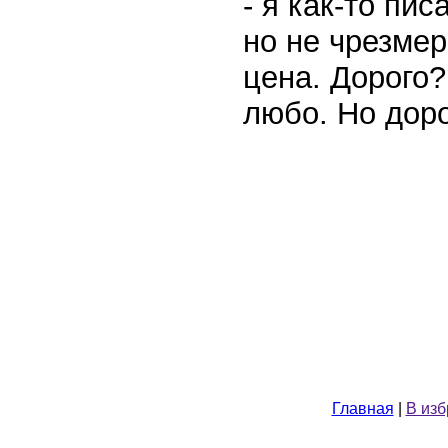
- я как-то пис
но не чрезмер
цена. Дорого?
любо. Но доро
Главная
|
В из