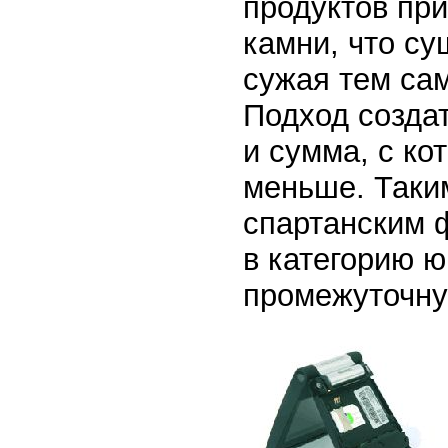
продуктов пр
камни, что су
сужая тем са
Подход создат
и сумма, с ко
меньше. Таким
спартанским 
в категорию 
промежуточну