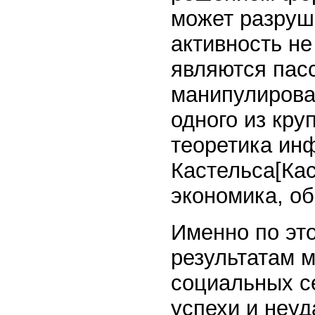
может разруши
активность не
являются пас
манипулирова
одного из кр
теоретика ин
Кастельса[Ка
экономика, общ
Именно по это
результатам 
социальных с
успехи и неуд