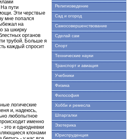
силами
Религиоведение
 На пути
омощи. Эти черствые
Сад и огород
чу мне попался
выбежал на
Самосовершенствование
о за шкирку
блестных органов
Сделай сам
ти трубой. Больше я
Спорт
сть каждый спросит
Технические науки
Транспорт и авиация
Учебники
Физика
Философия
ные логические
Хобби и ремесла
меня и, надеюсь,
Шпаргалки
ольно любопытное
 происходит именно
Эзотерика
- это и однодневки
 являющиеся клонами
Юриспруденция
 берусь - у нас все