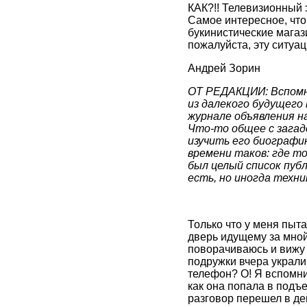
КАК?!! Телевизионный
Самое интересное, что
букинистические магаз
пожалуйста, эту ситуац
Андрей Зорин
ОТ РЕДАКЦИИ: Вспомни
из далекого будущего 
журнале объявления на
Что-то общее с загад
изучить его биографи
времени таков: где т
был целый список пуб
есть, но иногда техн
Только что у меня пыт
дверь идущему за мной
поворачиваюсь и вижу 
подружки вчера украли 
телефон? О! Я вспомни
как она попала в подъ
разговор перешел в де