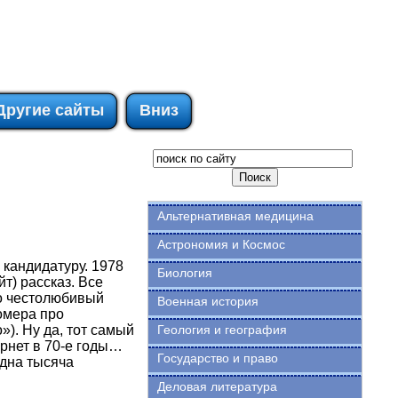
Другие сайты
Вниз
Альтернативная медицина
Астрономия и Космос
 кандидатуру. 1978
Биология
т) рассказ. Все
ро честолюбивый
Военная история
омера про
»). Ну да, тот самый
Геология и география
ернет в 70-е годы…
Государство и право
Одна тысяча
Деловая литература