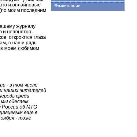
 это и онлайновые
Языкознание
 (по моим последним
Вашему журналу
о и непонятно,
ков, откроются глаза
вам, в наши ряды
о в моем любимом
и - в том числе
ди наших читателей
чередь среди
 мы сделаем
в России об MTG
ащавцевым еще в
ноября - тоже