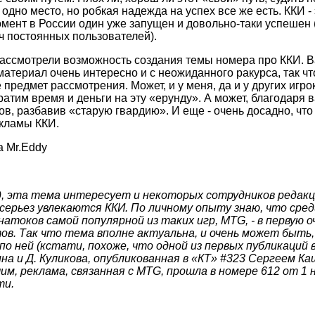
одно место, но робкая надежда на успех все же есть. ККИ -
мент в России один уже запущен и довольно-таки успешен
ч постоянных пользователей).
рассмотрели возможность создания темы номера про ККИ. 
материал очень интересно и с неожиданного ракурса, так чт
 предмет рассмотрения. Может, и у меня, да и у других игро
ратим время и деньги на эту «ерунду». А может, благодаря 
ов, разбавив «старую гвардию». И еще - очень досадно, чт
екламы ККИ.
a Mr.Eddy
 эта тема интересует и некоторых сотрудников редакци
всерьез увлекаются ККИ. По личному опыту знаю, что сре
атоков самой популярной из таких игр, MTG, - в первую о
ов. Так что тема вполне актуальна, и очень может быть,
о ней (кстати, похоже, что одной из первых публикаций 
на и Д. Куликова, опубликованная в «КТ» #323 Сергеем К
чим, реклама, связанная с MTG, прошла в номере 612 от 1 
ти.