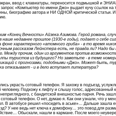
 экран, ввод с клавиатуры, переносится подмышкой и ЭНИ
 запрос «Компьютер по имени Джо» выдает кучу ссылок на те
ины, биографию автора и НИ ОДНОЙ критической статьи. И
ию.
м «Конец Вечности» Айзека Азимова. Герой романа, слу
в наше недавнее прошлое (1930-е годы), подает о себе сиг
 фоне характерного «атомного гриба» - в то время нико
очным рассказом Лейнстера есть, не правда ли? Надо бы
ю. Между прочим, один из аргументов против возможност
олпы туристов из будущего? Но заметьте - в теме номе
ликаций с прогнозами, подобными «Джо». Может быть, т
ика отказывает - и в дело вступает литература?
ались украсть сотовый телефон. Я захожу в подъезд, услуж
 человеку. Подхожу к лифту и слышу голос, адресованный к
неприглядного, с бандитской внешностью парня. Речь зашла 
сотовый телефон. О нет, думаю я. Как они узнали, что у ме
л. В автобусе решил «посидеть в аське»… Дальше зашла ег
езд? У нее ведь нет ключа к домофону… это повод для раз
йствие… Обыскали, нашли в кармане. После моего неувере