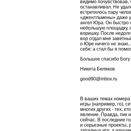
видимо почувствовав, ч
останавливал. Не удал
встретилось пару чело
«джентльмены» даже ух
ангел Юра. Он быстро 
небольшую площадку, 
воришку. После недолг
вор отдал мне заветны
о Юре ничего не знаю, 
себя: а стал бы я помо
Большое спасибо Богу
Никита Беляков
good90@inbox.ru
В ваших темах номера
игры (например, го), с
многих других - тех, 
явление. Правда, пик 
сейчас. В последние г
и серьезные проекты, 
западных игр, а идущие