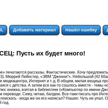
IL
Добавить материал
Нашёл ошибку
Ц: Пусть их будет много!
е» печатаются рассказы. Фантастические. Хочу предложить
03). Мюррей Лейнстер, «ЭВМ “Джонни”». Небольшой (42 Кбай
ве медиацентра, Интернет и т. д. В общем, милая вещица п
яся с детства. А затем все как-то сошлось вместе - темы н
люс книжка, взятая в библиотеке («Компьютер по имени Джо
ом переводе. Сижу, читаю, балдею. Все-таки писать про Инт
оискать - когда же он его написал? Нашел. Чуть не упал. 
 год.