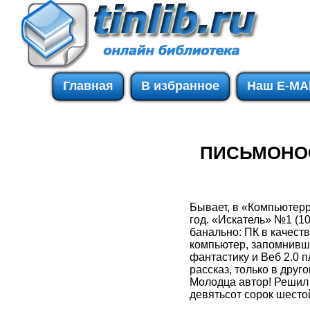
Главная
В избранное
Наш E-MA
ПИСЬМОНОСЕ
Бывает, в «Компьютерр
год. «Искатель» №1 (1
банально: ПК в качест
компьютер, запомнивша
фантастику и Веб 2.0 п
рассказ, только в друг
Молодца автор! Решил п
девятьсот сорок шестой