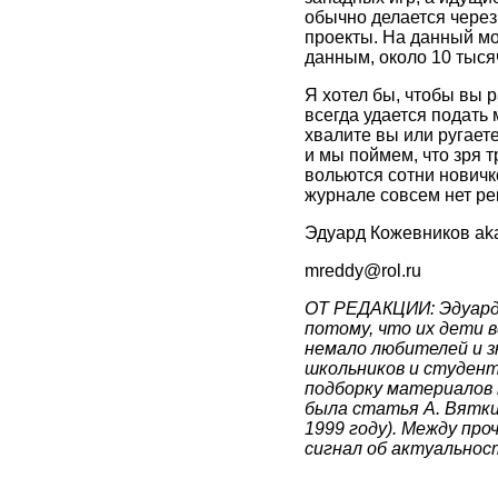
обычно делается через 
проекты. На данный мо
данным, около 10 тыся
Я хотел бы, чтобы вы 
всегда удается подать 
хвалите вы или ругаете
и мы поймем, что зря т
вольются сотни новичк
журнале совсем нет р
Эдуард Кожевников ak
mreddy@rol.ru
ОТ РЕДАКЦИИ: Эдуард,
потому, что их дети 
немало любителей и зн
школьников и студент
подборку материалов п
была статья А. Вятки
1999 году). Между про
сигнал об актуальнос