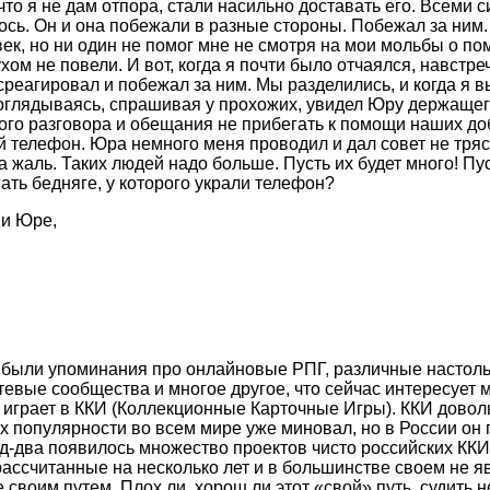
то я не дам отпора, стали насильно доставать его. Всеми 
ось. Он и она побежали в разные стороны. Побежал за ним.
век, но ни один не помог мне не смотря на мои мольбы о п
ом не повели. И вот, когда я почти было отчаялся, навстре
среагировал и побежал за ним. Мы разделились, и когда я 
оглядываясь, спрашивая у прохожих, увидел Юру держащег
ого разговора и обещания не прибегать к помощи наших до
й телефон. Юра немного меня проводил и дал совет не тряс
а жаль. Таких людей надо больше. Пусть их будет много! Пу
гать бедняге, у которого украли телефон?
 и Юре,
 были упоминания про онлайновые РПГ, различные настоль
етевые сообщества и многое другое, что сейчас интересует 
кто играет в ККИ (Коллекционные Карточные Игры). ККИ дов
их популярности во всем мире уже миновал, но в России он
од-два появилось множество проектов чисто российских ККИ 
рассчитанные на несколько лет и в большинстве своем не
 своим путем. Плох ли, хорош ли этот «свой» путь, судить не