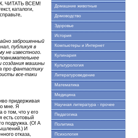
АК. ЧИТАТЬ ВСЕМ!
Домашние животные
кст, каталоги,
справьте,
Домоводство
Здоровье
История
чайно заброшенный
Компьютеры и Интернет
нал, публикуя в
му не известного.
Кулинария
 повнимательнее
и создания машины
Культурология
ра про фантастику
уристы все-таки
Литературоведение
Математика
Медицина
ливо придерживая
Научная литература - прочее
о мне. Я
о том, что у его
Педагогика
ня есть сотовый
о подружка. (О! А
Политика
мышлений.) И
нного отказа,
Психология