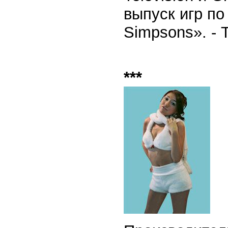
выпуск игр п
Simpsons». - Т
***