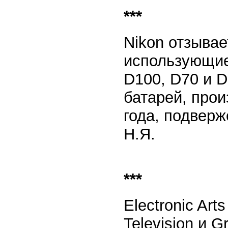
***
Nikon отзывае
использующие
D100, D70 и 
батарей, прои
года, подверж
Н.Я.
***
Electronic Art
Television и 