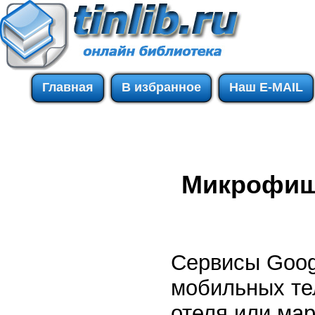
Главная
В избранное
Наш E-MAIL
Микрофи
Сервисы Goog
мобильных те
отеля или ма