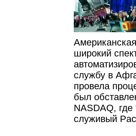
Американская
широкий спек
автоматизиро
службу в Афг
провела проц
был обставле
NASDAQ, где т
служивый Pack