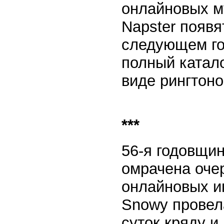
онлайновых м
Napster появя
следующем го
полный катало
виде рингтонов
***
56-я годовщи
омрачена оче
онлайновых и
Snowy провела
суток кряду и