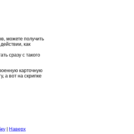
ов, можете получить
действии, как
ать сразу с такого
троенную карточную
у, а вот на скрипке
ку
|
Наверх