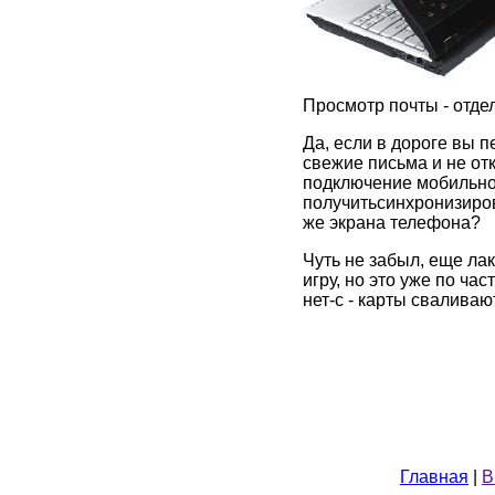
Просмотр почты - отде
Да, если в дороге вы 
свежие письма и не от
подключение мобильног
получитьсинхронизирова
же экрана телефона?
Чуть не забыл, еще ла
игру, но это уже по час
нет-с - карты сваливаю
Главная
|
В