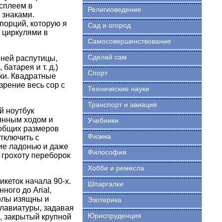
сплеем в
Религиоведение
 знаками.
порций, которую я
Сад и огород
 циркулями в
Самосовершенствование
Сделай сам
нней распутицы,
атарея и т. д.)
Спорт
ки. Квадратные
зрение весь сор с
Технические науки
Транспорт и авиация
й ноутбук
линным ходом и
Учебники
 общих размеров
Физика
тключить с
ние ладонью и даже
Философия
 грохоту переборок
Хобби и ремесла
икеток начала 90-х.
Шпаргалки
ого до Arial,
олы изящны и
Эзотерика
клавиатуры, задавая
Юриспруденция
й, закрытый крупной