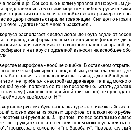
 в песочнице. Сенсорные кнопки управления наружным ди
и представлялись омытыми морским прибоем руническими
рая отцовская готовальня в коробке схожих размеров и про
нес во двор показать старшим товарищам. Они долго играли
 (не очень долго) играл мною в баскетбол…
орпуса располагает к использованию ноута вдали от весе
, а гирлянда информационных светодиодов (питание, диск, б
назначена для гигиенического контроля запястья правой ру
 собирают и на пару с подсветкой выносят на всеобщее обо
ели.
верстие микрофона - вообще ошибка. В остальном открыты
ягко, но четко фиксируется под любым углом, клавиши с д
срабатывания тактильно приятны, тачпад - достойной для
и этом, не прибегая к настройкам драйвера, тачпад можно о
 одной рукой, положив ее точно посередине. Кстати, давле
по тачпаду (заменяющие двойной клик мыши) не приводят к
17-дюймовом крейсере от HP.
ертание русских букв на клавиатуре - в стиле китайских эт
ций словно взяты из разных шрифтов: от плакатного рубленн
 чертежный рукописный. При том, что все остальные симв
без инструкции ясно, что вентилятором можно управлять с 
о", "громко, зато холодно" и "по барабану". Правда, круглы