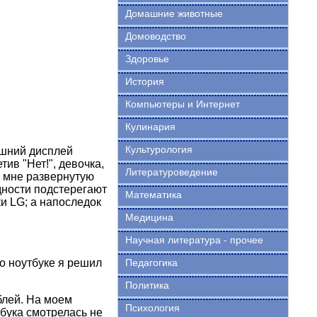
Домашние животные
Домоводство
Здоровье
История
Компьютеры и Интернет
Кулинария
Культурология
ешний дисплей
ив "Нет!", девочка,
Литературоведение
а мне развернутую
дности подстерегают
Математика
и LG; а напоследок
Медицина
Научная литература - прочее
о ноутбуке я решил
Педагогика
Политика
блей. На моем
Психология
тбука смотрелась не