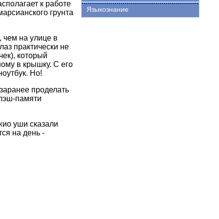
сполагает к работе
Языкознание
марсианского грунта
 чем на улице в
лаз практически не
чек), который
ому в крышку. С его
оутбук. Но!
 заранее проделать
флэш-памяти
жио уши сказали
ся на день -