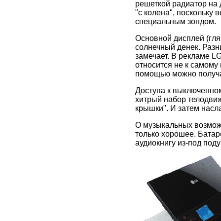
решеткой радиатор на 
"с колена", поскольку
специальным зондом.
Основной дисплей (гля
солнечный денек. Разн
замечает. В рекламе L
относится не к самому 
помощью можно получат
Доступа к выключенном
хитрый набор телодвиж
крышки". И затем насл
О музыкальных возмож
только хорошее. Батаре
аудиокнигу из-под под