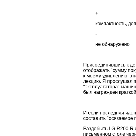
+
компактность, до
-
не обнаружено
Присоединившись к дет
отображать "сумму поку
к моему удивлению, эт
лекцию. Я прослушал п
"эксплуататора" машин
был награжден кратко
И если последняя част
составить "осязаемое 
Раздобыть LG-R200-R ок
письменном столе черн