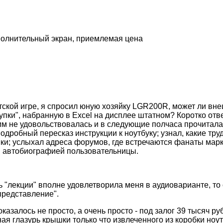
полнительный экран, приемлемая цена
ской игре, я спросил юную хозяйку LGR200R, может ли вн
пки", набранную в Excel на дисплее штатном? Коротко ответ
им не удовольствовалась и в следующие полчаса прочитал
одробный пересказ инструкции к ноутбуку; узнал, какие тру
ки; услыхал адреса форумов, где встречаются фанаты марк
й автобиографией пользовательницы.
ь "лекции" вполне удовлетворила меня в аудиоварианте, то 
представление".
азалось не просто, а очень просто - под залог 39 тысяч ру
ая глазурь крышки только что извлеченного из коробки ноу