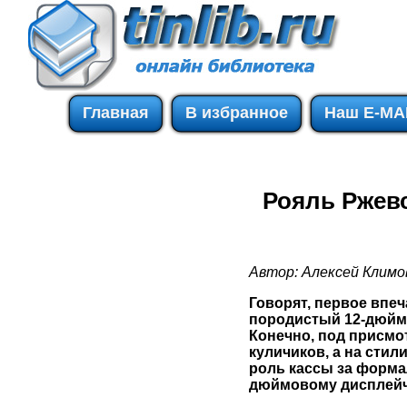
Главная
В избранное
Наш E-MA
Рояль Ржев
Автор: Алексей Климо
Говорят, первое впеч
породистый 12-дюймо
Конечно, под присмо
куличиков, а на стил
роль кассы за форма
дюймовому дисплейч