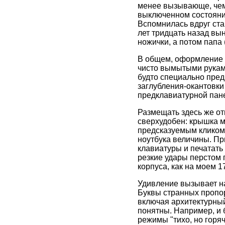
менее вызывающе, чем
выключенном состояни
Вспомнилась вдруг ста
лет тридцать назад вы
ножички, а потом папа
В общем, оформление к
чисто вымытыми руками
будто специально пред
заглубления-окантовки
предклавиатурной пан
Размещать здесь же от
сверхудобен: крышка м
предсказуемым кликом 
ноутбука величины. Пр
клавиатуры и печатать
резкие удары перстом 
корпуса, как на моем 
Удивление вызывает нач
Буквы странных пропор
включая архитектурный
понятны. Например, и 
режимы "тихо, но горяч