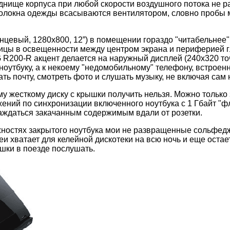
днище корпуса при любой скорости воздушного потока не ра
 волокна одежды всасываются вентилятором, словно пробы 
нцевый, 1280х800, 12”) в помещении гораздо "читабельнее",
ицы в освещенности между центром экрана и периферией г
G R200-R акцент делается на наружный дисплей (240х320 то
ноутбуку, а к некоему "недомобильному" телефону, встроенн
ь почту, смотреть фото и слушать музыку, не включая сам н
у жесткому диску с крышки получить нельзя. Можно только
ений по синхронизации включенного ноутбука с 1 Гбайт "
аждаться закачанным содержимым вдали от розетки.
ностях закрытого ноутбука мои не развращенные сольфед
и хватает для келейной дискотеки на всю ночь и еще остает
ушки в поезде послушать.