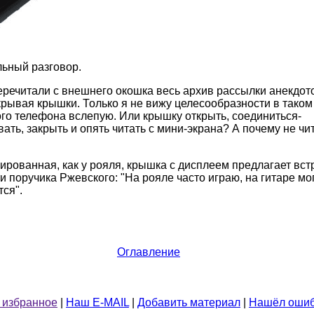
льный разговор.
перечитали с внешнего окошка весь архив рассылки анекдот
крывая крышки. Только я не вижу целесообразности в таком 
о телефона вслепую. Или крышку открыть, соединиться-
ть, закрыть и опять читать с мини-экрана? А почему не чит
кированная, как у рояля, крышка с дисплеем предлагает вс
ти поручика Ржевского: "На рояле часто играю, на гитаре мог
тся".
Оглавление
 избранное
|
Наш E-MAIL
|
Добавить материал
|
Нашёл ошиб