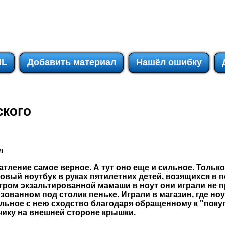
IL
Добавить материал
Нашёл ошибку
ского
в
атление самое верное. А тут оно еще и сильное. Только
вый ноутбук в руках пятилетних детей, возящихся в п
тром экзальтированной мамаши в ноут они играли не 
изованном под столик пеньке. Играли в магазин, где но
льное с нею сходство благодаря обращенному к "покуп
ику на внешней стороне крышки.