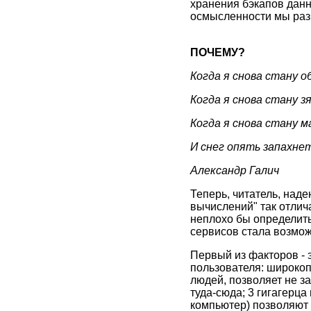
хранения бэкапов данн
осмысленности мы раз
ПОЧЕМУ?
Когда я снова стану о
Когда я снова стану з
Когда я снова стану 
И снег опять запахне
Александр Галич
Теперь, читатель, над
вычислений" так отлич
неплохо бы определить 
сервисов стала возмож
Первый из факторов - 
пользователя: широкоп
людей, позволяет не зад
туда-сюда; 3 гигагерца
компьютер) позволяют