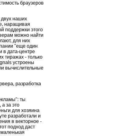
стимость браузеров
 двух наших
те, наращивая
ой поддержки этого
рверам можно найти
лают, для них
мпании "еще один
и в дата-центре
х тиражах - только
ignals устроены
или вычислительные
рвера, разработка
екламы": ты
 а за это
ньги для хозяина
уте разработали и
ния в векторное -
тот подход даст
 маленькая