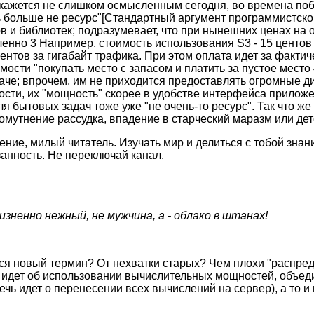
 кажется не слишком осмысленным сегодня, во времена по
ь больше не ресурс"[Стандартный аргумент программистско
в и библиотек; подразумевает, что при нынешних ценах на
енно 3 Например, стоимость использования S3 - 15 центов 
ентов за гигабайт трафика. При этом оплата идет за факти
мости "покупать место с запасом и платить за пустое место 
аче; впрочем, им не приходится предоставлять огромные д
ти, их "мощность" скорее в удобстве интерфейса приложен
 бытовых задач тоже уже "не очень-то ресурс". Так что же 
омутнение рассудка, впадение в старческий маразм или де
ение, милый читатель. Изучать мир и делиться с тобой знан
анность. Не переключай канал.
изненно нежный, не мужчина, а - облако в штанах!
ся новый термин? От нехватки старых? Чем плохи "распре
 идет об использовании вычислительных мощностей, объеди
речь идет о перенесении всех вычислений на сервер), а то и 