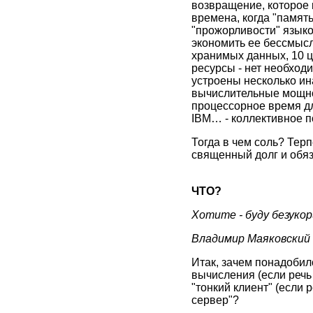
возвращение, которое
времена, когда "памят
"прожорливости" языко
экономить ее бессмысл
хранимых данных, 10 ц
ресурсы - нет необходи
устроены несколько ин
вычислительные мощнос
процессорное время для
IBM… - коллективное п
Тогда в чем соль? Терп
священный долг и обяз
ЧТО?
Хотите - буду безукор
Владимир Маяковский
Итак, зачем понадобил
вычисления (если речь
"тонкий клиент" (если 
сервер"?