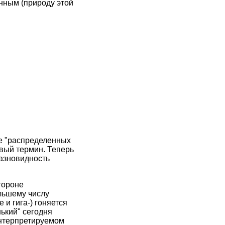
нным (природу этой
ие "распределенных
овый термин. Теперь
разновидность
тороне
льшему числу
 и гига-) гоняется
нький" сегодня
нтерпретируемом