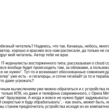
юбезный читатель? Надеюсь, что так. Качаешь, небось, мно
автор, хорошо и красиво все нам расписали, да только не ск
руг мой читатель. Автор тебе не враг.
 IT-журналисты восторженного типа, рассказывая о cloud co
все вообще будет происходить там, за облаками, а пользо
е не нужен". Тут-то и возникают обоснованные сомнения:да
р" уже есть - и гигагерцы, и сотни гигабайт (а то и тераба
-то даже угрожать?
лачным вычислениям уже можно обратиться и с устройства 
е только КПК, но даже и телефона современного, с Opera Min
" браузером. А когда и вовсе не нужно будет задумываться 
й скоростью я буду обрабатывать", - как знать, может быть, 
ы станем предпочитать устройства исходя из их компактно