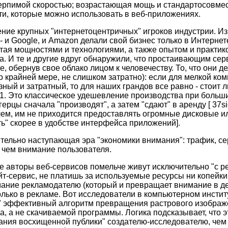
 терпимой скоростью; возрастающая мощь и стандартосовме
и, которые можно использовать в веб-приложениях.
ение крупных "интернетоцентричных" игроков индустрии. Из
- и Google, и Amazon делали свой бизнес только в Интерне
тая мощностями и технологиями, а также опытом и практик
а. И те и другие вдруг обнаружили, что простаивающим се
 обернув свое облако лицом к человечеству. То, что они де
по крайней мере, не слишком затратно): если для мелкой ко
зный и затратный, то для наших грандов все равно - стоит л
1. Это классическое удешевление производства при больши
герцы сначала "производят", а затем "сдают" в аренду [ 37s
чем, им не приходится предоставлять огромные дисковые 
ь" скорее в удобстве интерфейса приложений].
ительно наступающая эра "экономики внимания": трафик, се
 чем внимание пользователя.
гие авторы веб-сервисов помельче живут исключительно "с р
т-сервис, не платишь за используемые ресурсы ни копейки,
ание рекламодателю (который и превращает внимание в де
только в рекламе. Вот исследователи в компьютерном инстит
" эффективный алгоритм превращения растрового изображе
а, а не скачиваемой программы. Логика подсказывает, что э
ания восхищенной публики" создателю-исследователю, чем