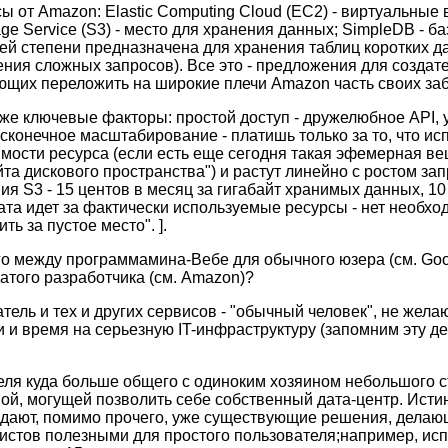
сы от Amazon: Elastic Computing Cloud (EC2) - виртуальны
ge Service (S3) - место для хранения данных; SimpleDB - ба
шей степени предназначена для хранения таблиц коротких д
ия сложных запросов). Все это - предложения для создат
щих переложить на широкие плечи Amazon часть своих заб
же ключевые факторы: простой доступ - дружелюбное API, 
есконечное масштабирование - платишь только за то, что ис
имости ресурса (если есть еще сегодня такая эфемерная вещ
йта дискового пространства") и растут линейно с ростом за
я S3 - 15 центов в месяц за гигабайт хранимых данных, 10 
ата идет за фактически используемые ресурсы - нет необхо
ть за пустое место". ].
го между программамина-Вебе для обычного юзера (см. Goog
атого разработчика (см. Amazon)?
тель и тех и других сервисов - "обычный человек", не жел
и и время на серьезную IT-инфраструктуру (запомним эту 
еля куда больше общего с одиноким хозяином небольшого ст
мой, могущей позволить себе собственный дата-центр. Истин
дают, помимо прочего, уже существующие решения, делаю
стов полезными для простого пользователя;например, ис