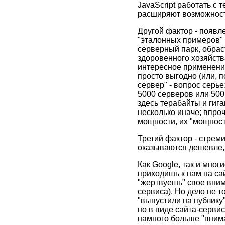
JavaScript работать с
расширяют возможност
Другой фактор - появл
"эталонных примеров" 
серверный парк, обрас
здоровенного хозяйств
интересное применение,
просто выгодно (или, 
сервер" - вопрос серье
5000 серверов или 500
здесь терабайты и гига
несколько иначе; впро
мощности, их "мощност
Третий фактор - стрем
оказываются дешевле,
Как Google, так и мно
приходишь к нам на сай
"жертвуешь" свое вним
сервиса). Но дело не 
"выпустили на публику
но в виде сайта-сервис
намного больше "вним