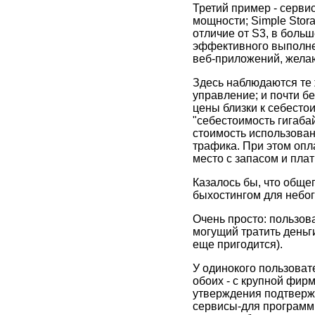
Третий пример - серви
мощности; Simple Stora
отличие от S3, в боль
эффективного выполнен
веб-приложений, желаю
Здесь наблюдаются те 
управление; и почти б
цены близки к себесто
"себестоимость гигаба
стоимость использовани
трафика. При этом опл
место с запасом и плати
Казалось бы, что обще
быхостингом для небог
Очень просто: пользова
могущий тратить деньг
еще пригодится).
У одинокого пользоват
обоих - с крупной фир
утверждения подтверж
сервисы-для программи