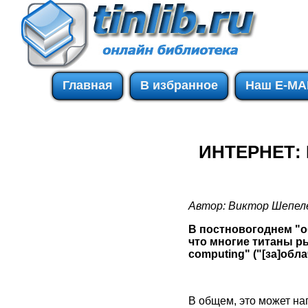
Главная
В избранное
Наш E-MA
ИНТЕРНЕТ: 
Автор: Виктор Шепел
В постновогоднем "об
что многие титаны ры
computing" ("[за]обл
В общем, это может на