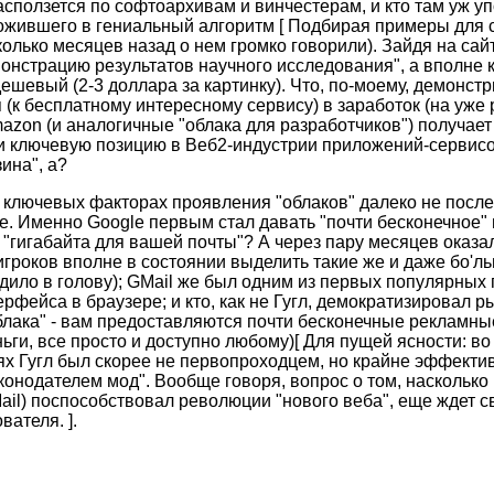
асползется по софтоархивам и винчестерам, и кто там уж уп
ложившего в гениальный алгоритм [ Подбирая примеры для с
олько месяцев назад о нем громко говорили). Зайдя на сайт
онстрацию результатов научного исследования", а вполне
дешевый (2-3 доллара за картинку). Что, по-моему, демонс
(к бесплатному интересному сервису) в заработок (на уже
Amazon (и аналогичные "облака для разработчиков") получает
о и ключевую позицию в Веб2-индустрии приложений-сервис
ина", а?
х ключевых факторах проявления "облаков" далеко не посл
e. Именно Google первым стал давать "почти бесконечное" 
 "гигабайта для вашей почты"? А через пару месяцев оказал
гроков вполне в состоянии выделить такие же и даже бо'л
одило в голову); GMail же был одним из первых популярных 
рфейса в браузере; и кто, как не Гугл, демократизировал 
"облака" - вам предоставляются почти бесконечные рекламны
ги, все просто и доступно любому)[ Для пущей ясности: во
ях Гугл был скорее не первопроходцем, но крайне эффект
конодателем мод". Вообще говоря, вопрос о том, насколько 
ail) поспособствовал революции "нового веба", еще ждет с
ателя. ].