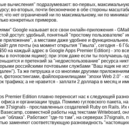
чные вычисления" подразумевают: во-первых, максимальную
урсу; во-вторых, почти бесконечное в обе стороны масштаб
ет, что нет ограничений ни по максимальному, ни по минима
лько конкретных примеров.
ми" Google называет все свои онлайн-приложения - GMail,
ростой доступ: удобный, понятный "простому пользователю" 
е приложение", а местами даже удобнее и функциональнее
айт для почты (на момент открытия "Гмыла", сегодня - 6 Гб
50 на каждый адрес в Google Apps Premier Edition) - это вс
мы в почтовом ящике); при этом даже если ты получаешь одн
еньшится и претензий за "недоиспользование" ресурса ник
торыми российскими почтовыми службами "Ваш ящик не ис
удален"). Та же петрушка и со многими другими приложения
и, фотохостингами, файлохранилищами "эпохи Web 2.0" - хо
ок трафика; а не нравится - заплати 2 доллара в месяц и им
s Premier Edition плавно переносит нас к следующей разно
офиса и организации труда. Помимо гугловского пакета, на
и 37signals - прославленных создателей Ruby on Rails. Их 
Basecamp, совместной работы над текстами Writeboard, он
чные "облака". Работают "где-то там", на серверах 37signals,
стью заменяют соответствующую разновидность "настоящих