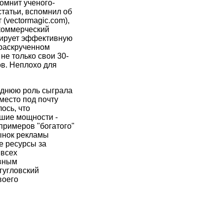
омнит ученого-
татьи, вспомнил об
 (vectormagic.com),
 коммерческий
трирует эффективную
 раскрученном
 не только свои 30-
ов. Неплохо для
еднюю роль сыграла
место под почту
ось, что
ьшие мощности -
примеров "богатого"
рынок рекламы
е ресурсы за
 всех
ивным
гугловский
воего