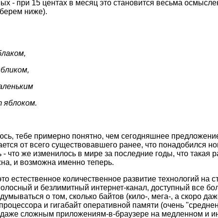
ых - при 15 центах в месяц это становится весьма осмысле
берем ниже).
блаком,
ябликом,
маленьким
т яблоком.
еюсь, тебе примерно понятно, чем сегодняшнее предложен
ается от всего существовавшего ранее, что понадобился н
- что же изменилось в мире за последние годы, что такая 
на, и возможна именно теперь.
это естественное количественное развитие технологий на с
олосный и безлимитный интернет-канал, доступный все бо
умываться о том, сколько байтов (кило-, мега-, а скоро даже
 процессора и гигабайт оперативной памяти (очень "средне
 даже сложным приложениям-в-браузере на медленном и и