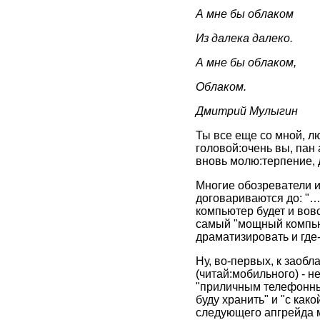
А мне бы облаком
Из далека далеко.
А мне бы облаком,
Облаком.
Дмитрий Мулыгин
Ты все еще со мной, л
головой:очень вы, пан 
вновь молю:терпение, д
Многие обозреватели и
договариваются до: "…
компьютер будет и вовс
самый "мощный компьюте
драматизировать и где
Ну, во-первых, к заоб
(читай:мобильного) - н
"приличным телефонным
буду хранить" и "с како
следующего апгрейда м