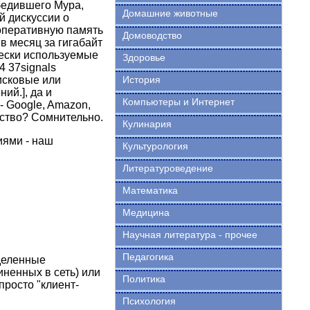
бедившего Мура,
Домашние животные
й дискуссии о
 оперативную память
Домоводство
в месяц за гигабайт
чески используемые
Здоровье
4 37signals
исковые или
История
ий.], да и
Компьютеры и Интернет
- Google, Amazon,
тство? Сомнительно.
Кулинария
иями - наш
Культурология
Литературоведение
Математика
Медицина
Научная литература - прочее
Педагогика
деленные
ненных в сеть) или
Политика
просто "клиент-
Психология