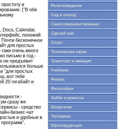
 простоту и
Религиоведение
ирование. ("В обе
льному
Сад и огород
Самосовершенствование
 Docs, Calendar,
Сделай сам
интерфейс, похожий
. Почти бесконечное
Спорт
айт для простых
е-таки очень много
Технические науки
о письмо в год -
то не предъявит
Транспорт и авиация
пользовался больше
Учебники
ми "для простых
ш, вот тебе
Физика
ей 20 гигабайт и
Философия
видности -
Хобби и ремесла
 ум сразу же
сервисы - средство
Шпаргалки
лайн-бизнес-чат
Эзотерика
 простые и удобные в
 программ".
Юриспруденция