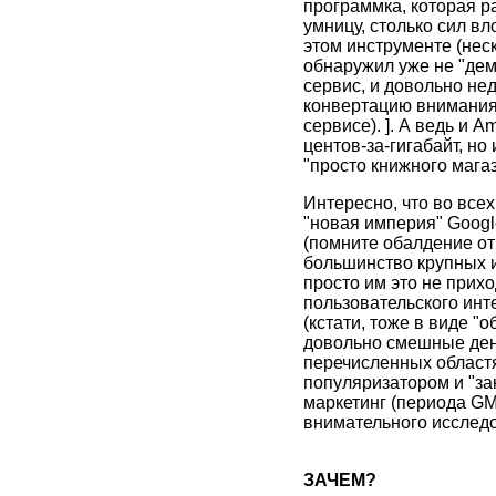
программка, которая р
умницу, столько сил в
этом инструменте (неск
обнаружил уже не "дем
сервис, и довольно не
конвертацию внимания 
сервисе). ]. А ведь и 
центов-за-гигабайт, н
"просто книжного магаз
Интересно, что во все
"новая империя" Googl
(помните обалдение от
большинство крупных и
просто им это не прих
пользовательского инте
(кстати, тоже в виде 
довольно смешные день
перечисленных област
популяризатором и "за
маркетинг (периода GM
внимательного исследов
ЗАЧЕМ?