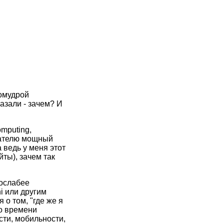
гомудрой
азали - зачем? И
mputing,
вателю мощный
 ведь у меня этот
йты), зачем так
послабее
i или другим
о том, "где же я
ко времени
сти, мобильности,