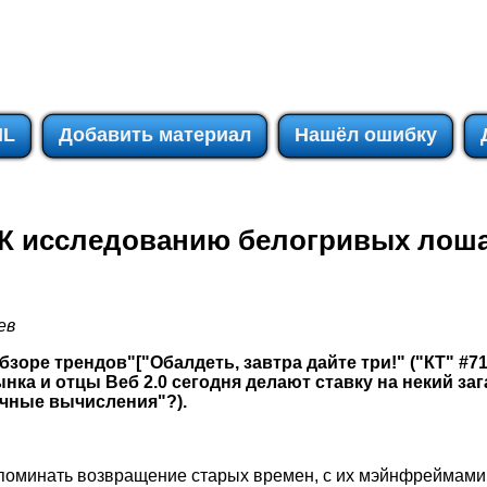
IL
Добавить материал
Нашёл ошибку
К исследованию белогривых лош
ев
зоре трендов"["Обалдеть, завтра дайте три!" ("КТ" #71
нка и отцы Веб 2.0 сегодня делают ставку на некий за
ачные вычисления"?).
поминать возвращение старых времен, с их мэйнфреймами 