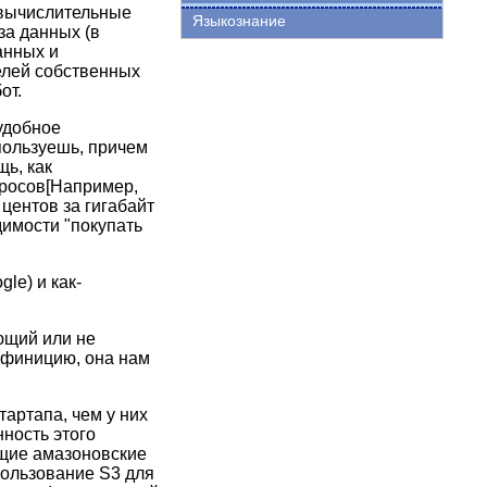
е вычислительные
Языкознание
за данных (в
анных и
елей собственных
от.
удобное
пользуешь, причем
ь, как
просов[Например,
центов за гигабайт
димости "покупать
le) и как-
ающий или не
дефиницию, она нам
артапа, чем у них
ность этого
щие амазоновские
пользование S3 для