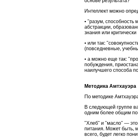
основе результата?
Интеллект можно опред
• "разум, способность
абстракции, образовани
знания или критически
• или так: "совокупно
(повседневные, учебны
• а можно еще так: "п
побуждения, приостан
наилучшего способа по
Методика Амтхауэра
По методике Амтхауэра
В следующей группе ва
одним более общим поня
"Хлеб" и "масло" — эт
питания. Может быть, м
всего, будет легко пон