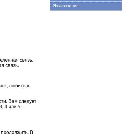
Языкознание
еленная связь.
я связь.
чок, любитель,
сти. Вам следует
3, 4 или 5 —
 продолжить. В