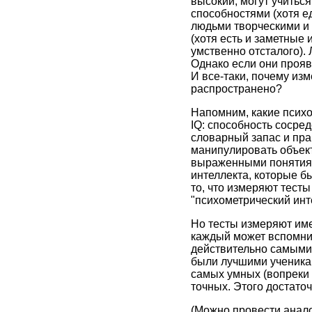
высокий, могут учитьс
способностями (хотя е
людьми творческими и 
(хотя есть и заметные
умственно отсталого).
Однако если они прояв
И все-таки, почему изм
распространено?
Напомним, какие психо
IQ: способность сосред
словарный запас и пр
манипулировать объект
выраженными понятиями
интеллекта, которые б
то, что измеряют тест
"психометрический инте
Но тесты измеряют име
каждый может вспомнит
действительно самыми 
были лучшими ученикам
самых умных (вопреки 
точных. Этого достато
(Можно провести анало