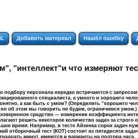
IL
Добавить материал
Нашёл ошибку
ум", "интеллект"и что измеряют те
к
по подбору персонала нередко встречаются с запросом
фицированного специалиста, а умного и хорошего чело
онятно, а как быть с умом? (Определить "хорошего че
 но об этом мы говорить не будем, ограничимся умом.) 
роверенное средство — измерение коэффициента интел
лагают решить некоторое количество задач за строго 
шое время. Например, в тесте Айзенка сорок задач нуж
кий отборочный тест (КОТ) состоит из пятидесяти задач
тнадцать минут, имеются и варианты на полтора часа.