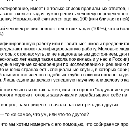
естирование, имеет не только список правильных ответов, н
казано, сколько задач нужно решить человеку определенного
ценку. Нормальной считается оценка 100 (или близкая к ней)
ный человек решил ровно столько же задач (100%), что и бо
%)
ифицированную работу или в "элитные" школы предпочитаю
5 предлагают низкоквалифицированную работу. Молодые лю
екоторых странах чуть ли не национальным достоянием, для
сколько лет назад такая школа появилась и у нас в России)
дные научные конференции по исследованию и решению п
Во многих странах есть специальные клубы, в которых соб
 большинство членов подобных клубов в жизни вполне зауря
ы. Лишь единицы делают успешную научную или деловую ка
ействительно ли он так важен, или это просто "надувание щек
ологи морочат головы заказчикам и зарабатывают себе на
 вопрос, нам придется сначала рассмотреть два других:
— то же самое, что ум, или что-то другое?
— что мы хотим измерить с его помощью, что собираемся про