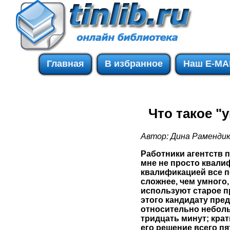
Главная
В избранное
Наш E-MA
Что такое "
Автор: Дина Раменди
Работники агентств 
мне не просто квали
квалификацией все п
сложнее, чем умного,
используют старое п
этого кандидату пред
относительно неболь
тридцать минут; крат
его решение всего пя