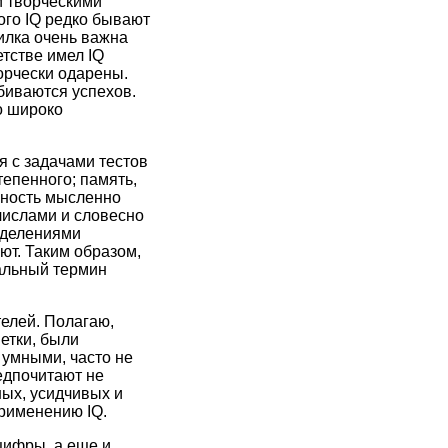
и творческими
ого IQ редко бывают
илка очень важна
тстве имел IQ
орчески одарены.
биваются успехов.
но широко
я с задачами тестов
тепенного; память,
бность мысленно
числами и словесно
еделениями
ют. Таким образом,
иальный термин
телей. Полагаю,
етки, были
 умными, часто не
едпочитают не
ых, усидчивых и
применению IQ.
цифры, а еще и