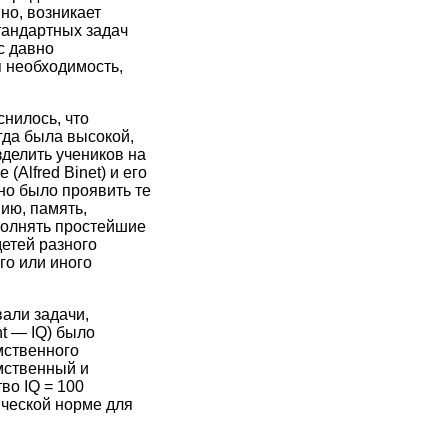
но, возникает
тандартных задач
с давно
 необходимость,
нилось, что
гда была высокой,
делить учеников на
Alfred Binet) и его
но было проявить те
ию, память,
полнять простейшие
етей разного
го или иного
али задачи,
t — IQ) было
мственного
мственный и
во IQ = 100
ической норме для