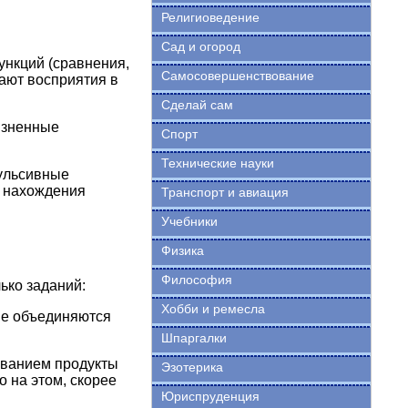
Религиоведение
Сад и огород
ункций (сравнения,
Самосовершенствование
щают восприятия в
Сделай сам
изненные
Спорт
Технические науки
пульсивные
и нахождения
Транспорт и авиация
Учебники
Физика
Философия
ько заданий:
Хобби и ремесла
ые объединяются
.
Шпаргалки
званием продукты
Эзотерика
о на этом, скорее
Юриспруденция