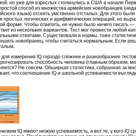
ой, но уже для взрослых столкнулись в США в начале Пер
ростой способ из множества армейских новобранцев (нед
ийского языка) отсеять умственно отсталых. Для этого были
 простых логических и арифметических операций, но выра
ной форме. Чтобы ответить, не нужно было ничего писать —
твет из нескольких вариантов. Тест мог провести любой к
вильными ответами. Существовали и нормы, тоже статистиче
решить новобранец, чтобы считаться нормальным. Если ре
талым.
ля измерения IQ гораздо сложнее и разнообразнее тестов
прогнозировать способность человека (главным образом, мо
яется? Не совсем. Обширная статистика, собранная за мн
вает, что соотношение IQ и школьной успеваемости выгляди
низким IQ имеют низкую успеваемость, а вот те, у кого IQ с