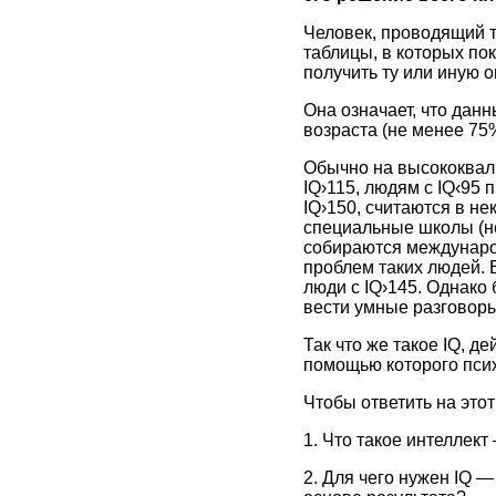
Человек, проводящий т
таблицы, в которых по
получить ту или иную о
Она означает, что дан
возраста (не менее 75
Обычно на высококвал
IQ›115, людям с IQ‹9
IQ›150, считаются в н
специальные школы (не
собираются междунаро
проблем таких людей. 
люди с IQ›145. Однако
вести умные разговор
Так что же такое IQ, д
помощью которого псих
Чтобы ответить на этот
1. Что такое интеллект 
2. Для чего нужен IQ 