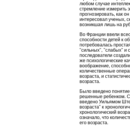
любом случае интеллек
стремление измерить э
прогнозировать, как он
интересовал ученых, с
возникшая лишь на руб
Во Франции ввели всео
способности детей к о
потребовалась простая
"сильных", "слабых" и 
последователи создали
же психологические кач
воображение, способно
количественные операц
возраста, и статистич
возраста.
Было введено понятие 
решенные ребенком. Са
введено Уильямом Штерн
возраста" к хронологи
хронологический возрас
означало, что количес
его возраста.