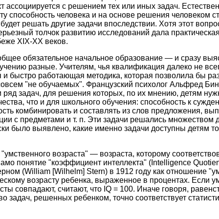
т ассоциируется с решением тех или иных задач. Естествен
ту способность человека и на основе решения человеком с
 будет решать другие задачи впоследствии. Хотя этот вопро
ерьезный толчок развитию исследований дала практическая
еже XIX-XX веков.
бщее обязательное начальное образование — и сразу выяс
бучению разные. Учителям, чья квалификация далеко не все
 и быстро работающая методика, которая позволила бы раз
совсем "не обучаемых". Французский психолог Альфред Бине (
 ряд задач, для решения которых, по их мнению, детям нуж
ества, что и для школьного обучения: способность к сужден
сть комбинировать и составлять из слов предложения, вы
ии с предметами и т. п. Эти задачи решались множеством д
ески было выявлено, какие именно задачи доступны детям то
"умственного возраста" — возраста, которому соответствов
мо понятие "коэффициент интеллекта" (Intelligence Quotien
ом (William [Wilhelm] Stern) в 1912 году как отношение "у
ческому возрасту ребенка, выраженное в процентах. Если у
ты совпадают, считают, что IQ = 100. Иначе говоря, равенст
тво задач, решенных ребенком, точно соответствует статист