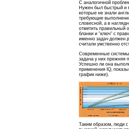
С аналогичной проблем
Нужен был быстрый и п
которые не знали англ
требующие выполнения
словесной, а в нагляд
отметить правильный о
бланки и "ключ" с пра
именно задач должен 
считали умственно отс
Современные системы д
задача у них прежняя 
Успешно ли она выполн
применения IQ, показы
график ниже).
Таким образом, люди с 