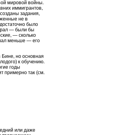
вой мировой войны.
авних иммигрантов,
 созданы задания,
женные не в
 достаточно было
апрал — были бы
ские, — сколько
шал меньше — его
 Бине, но основная
лодого) к обучению.
огие годы
т примерно так (см.
редний или даже