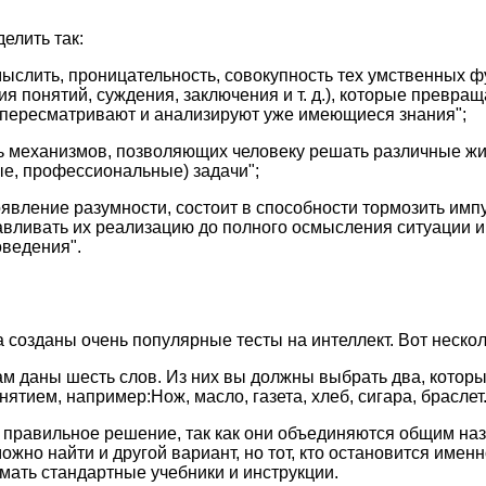
елить так:
 мыслить, проницательность, совокупность тех умственных ф
я понятий, суждения, заключения и т. д.), которые превра
 пересматривают и анализируют уже имеющиеся знания";
сть механизмов, позволяющих человеку решать различные ж
е, профессиональные) задачи";
роявление разумности, состоит в способности тормозить им
авливать их реализацию до полного осмысления ситуации 
ведения".
 созданы очень популярные тесты на интеллект. Вот нескол
м даны шесть слов. Из них вы должны выбрать два, котор
тием, например:Нож, масло, газета, хлеб, сигара, браслет
о правильное решение, так как они объединяются общим на
ожно найти и другой вариант, но тот, кто остановится именн
имать стандартные учебники и инструкции.