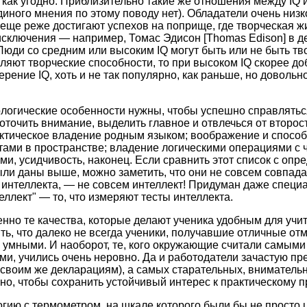
я как угодно. Приблизительно такие же отношения между IQ 
диного мнения по этому поводу нет). Обладатели очень низк
еще реже достигают успехов на поприще, где творческая ж
 исключения — например, Томас Эдисон [Thomas Edison] в де
 Люди со средним или высоким IQ могут быть или не быть тв
ляют творческие способности, то при высоком IQ скорее до
ерение IQ, хоть и не так популярно, как раньше, но доволь
логические особенности нужны, чтобы успешно справлятьс
оточить внимание, выделить главное и отвлечься от второс
актическое владение родным языком; воображение и спосо
ами в пространстве; владение логическими операциями с 
, усидчивость, наконец. Если сравнить этот список с опр
ыли даны выше, можно заметить, что они не совсем совпада
ы интеллекта, — не совсем интеллект! Придуман даже спец
ллект" — то, что измеряют тесты интеллекта.
нно те качества, которые делают ученика удобным для учи
ь, что далеко не всегда ученики, получавшие отличные отм
умными. И наоборот, те, кого окружающие считали самыми
и, учились очень неровно. Да и работодатели зачастую пр
своим же декларациям), а самых старательных, внимательн
чно, чтобы сохранить устойчивый интерес к практическому 
гию с термометром, на шкале которого были бы не просто 