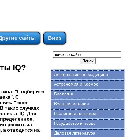
Другие сайты
Вниз
сты IQ?
Альтернативная медицина
Астрономия и Космос
 типа: "Подберите
Биология
века". С
ловека" еще
Военная история
В таких случаях
лекта, IQ. Для
Геология и география
определенное,
Государство и право
но решить за
, а отводится на
Деловая литература