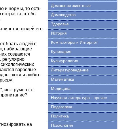
Домашние животные
о и нормы, то есть
 возраста, чтобы
Домоводство
.
Здоровье
льшинство людей его
История
Компьютеры и Интернет
т брать людей с
ди, набирающие
Кулинария
 них создаются
, регулярно
Культурология
сихологических
ираются взрослые
Литературоведение
дны, хотя и любят
Математика
рьеру.
Медицина
", инструмент, с
 пропитание?
Научная литература - прочее
Педагогика
Политика
гнозировать на
Психология