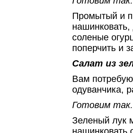
Готовим так.
Промытый и п
нашинковать,
соленые огурц
поперчить и 
Салат из зе
Вам потребуют
одуванчика, р
Готовим так.
Зеленый лук м
нашинковать с