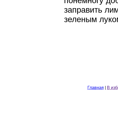
понемногу до
заправить ли
зеленым луко
Главная
|
В из