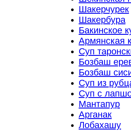
Шакерчурек
Шакербура
Бакинское к
Армянская 
Суп таронск
Бозбаш ере
Бозбаш сис
Суп из рубц
Суп с лапш
Мантапур
Арганак
Лобахашу