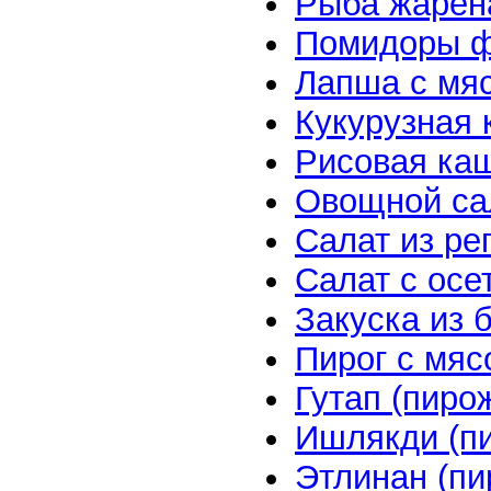
Рыба жарен
Помидоры 
Лапша с мя
Кукурузная 
Рисовая ка
Овощной са
Салат из ре
Салат с осе
Закуска из 
Пирог с мяс
Гутап (пиро
Ишлякди (пи
Этлинан (пи