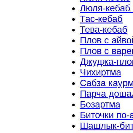
Люля-кебаб 
Тас-кебаб
Тева-кебаб
Плов с айво
Плов с варе
Джуджа-пло
Чихиртма
Сабза каур
Парча доша
Бозартма
Биточки по-
Шашлык-бит