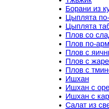
Борани из к
Цыплята по
Цыплята та
Плов со сл
Плов по-ар
Плов с яичн
Плов с жаре
Плов с тми
Ишхан
Ишхан с оре
Ишхан с ка
Салат из св