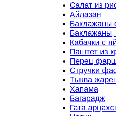
Салат из ри
Айлазан
Баклажаны 
Баклажаны,
Кабачки с я
Паштет из к
Перец фар
Стручки фа
Тыква жаре
Хапама
Багарадж
Гата арцахс