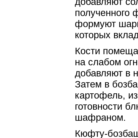
добавляют сол
полученного 
формуют шари
которых вкла
Кости помеща
на слабом ог
добавляют в н
Затем в бозб
картофель, из
готовности б
шафраном.
Кюфту-бозбаш