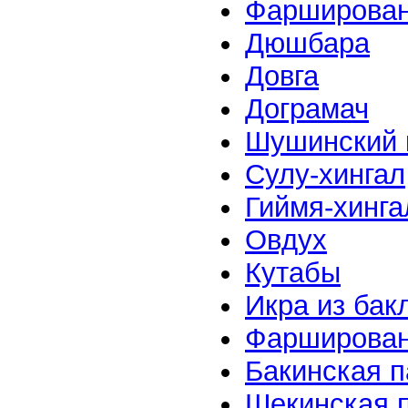
Фарширован
Дюшбара
Довга
Дограмач
Шушинский 
Сулу-хингал
Гиймя-хинга
Овдух
Кутабы
Икра из бак
Фарширован
Бакинская 
Шекинская 