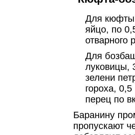
Для кюфты:
яйцо, по 0,
отварного р
Для бозбаш
луковицы, 
зелени пет
гороха, 0,
перец по вк
Баранину пром
пропускают че