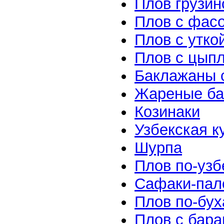
Плов грузин
Плов с фас
Плов с утко
Плов с цып
Баклажаны с
Жареные б
Козинаки
Узбекская к
Шурпа
Плов по-узб
Сафаки-пал
Плов по-бух
Плов с бара