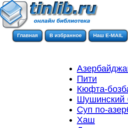
Главная
В избранное
Наш E-MAIL
Азербайджа
Пити
Кюфта-боз
Шушинский 
Суп по-азе
Хаш