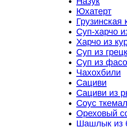
Назук
Юхатерт
Грузинская 
Суп-харчо и
Харчо из ку
Суп из грец
Суп из фасо
Чахохбили
Сациви
Сациви из 
Соус ткема
Ореховый с
Шашлык из 