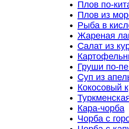
Плов по-кит
Плов из мор
Рыба в кисл
Жареная л
Салат из ку
Картофельн
Груши по-пе
Суп из апел
Кокосовый 
Туркменская
Кара-чорба
Чорба с гор
Чорба с кап