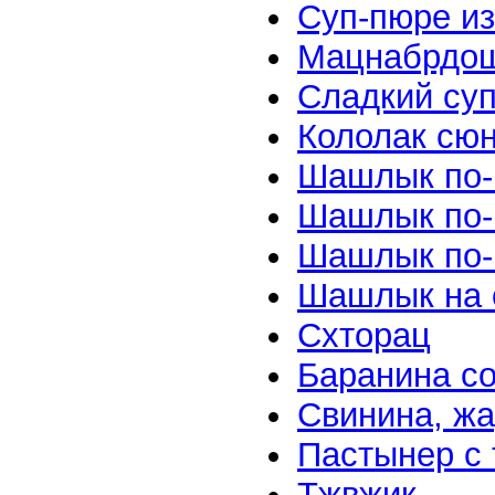
Суп-пюре и
Мацнабрдо
Сладкий суп
Кололак сю
Шашлык по-
Шашлык по-к
Шашлык по-к
Шашлык на 
Схторац
Баранина со
Свинина, жа
Пастынер с 
Тжвжик