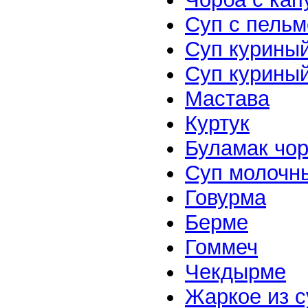
Суп с пель
Суп курины
Суп курины
Мастава
Куртук
Буламак чо
Суп молочн
Говурма
Берме
Гоммеч
Чекдырме
Жаркое из с