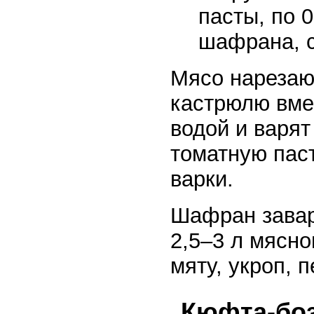
пасты, по 
шафрана, с
Мясо нарезаю
кастрюлю вме
водой и варят
томатную паст
варки.
Шафран завари
2,5–3 л мясно
мяту, укроп, 
Кюфта-бо