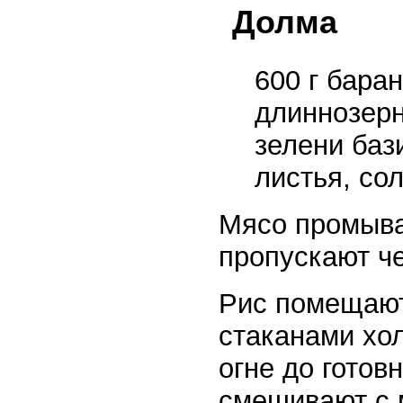
Долма
600 г баран
длиннозерн
зелени баз
листья, сол
Мясо промываю
пропускают че
Рис помещают
стаканами хо
огне до готов
смешивают с 