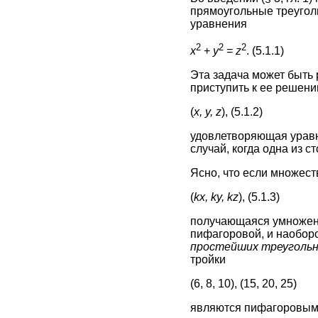
прямоугольные треуголь
уравнения
2
2
2
х
+
y
=
z
. (5.1.1)
Эта задача может быть
приступить к ее решен
(
х, у, z
), (5.1.2)
удовлетворяющая уравн
случай, когда одна из с
Ясно, что если множеств
(
kx, ky, kz
), (5.1.3)
получающаяся умножени
пифагоровой, и наоборо
простейших треугольн
тройки
(6, 8, 10), (15, 20, 25)
являются пифагоровыми 