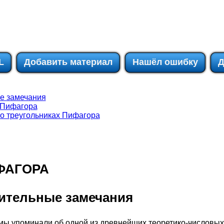
L
Добавить материал
Нашёл ошибку
Д
е замечания
 Пифагора
ч о треугольниках Пифагора
ФАГОРА
рительные замечания
1) мы упоминали об одной из древнейших теоретико-числовых