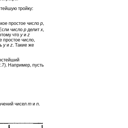
стейшую тройку:
акое простое число
р
,
 Если число
р
делит
х
,
отому что
у
и
z
 простое число,
ть
у
и
z
. Такие же
остейший
.7). Например, пусть
ачений чисел
т
и
n
.