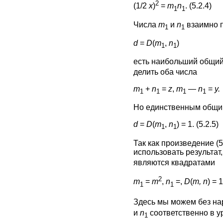
2
(1/2
x
)
=
m
n
. (5.2.4)
1
1
Числа
m
и
n
взаимно п
1
1
d
=
D
(
m
,
n
)
1
1
есть наибольший общий
делить оба числа
m
+
n
=
z
,
m
—
n
=
y.
1
1
1
1
Но единственным общи
d
=
D
(
m
,
n
) = 1. (5.2.5)
1
1
Так как произведение (5
использовать результат,
являются квадратами
2
m
=
m
,
n
=,
D
(
m, n
) = 1
1
1
Здесь мы можем без на
и
n
соответственно в ура
1