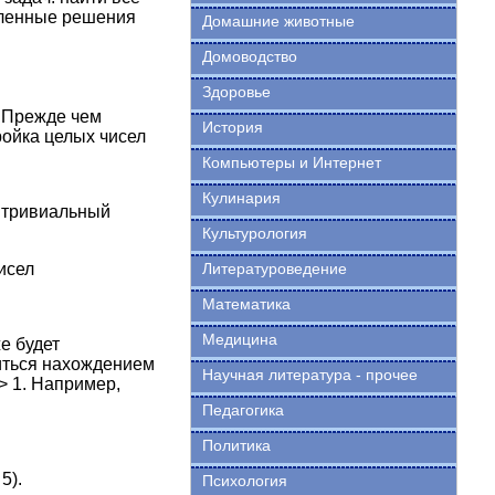
исленные решения
Домашние животные
Домоводство
Здоровье
. Прежде чем
История
ойка целых чисел
Компьютеры и Интернет
Кулинария
 тривиальный
Культурология
Литературоведение
исел
Математика
Медицина
же будет
читься нахождением
Научная литература - прочее
> 1. Например,
Педагогика
Политика
5).
Психология