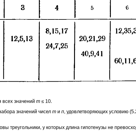
я всех значений
m
≤ 10.
набора значений чисел
m
и
п
, удовлетворяющих условию (5.2.
вы треугольники, у которых длина гипотенузы не превосхо