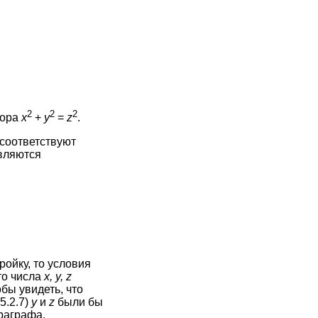
2
2
2
гора
х
+
у
=
z
.
соответствуют
вляются
ойку, то условия
то числа
х, у, z
бы увидеть, что
5.2.7)
у
и
z
были бы
раграфа.