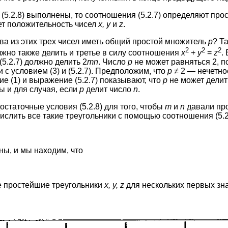
 (5.2.8) выполнены, то соотношения (5.2.7) определяют про
ет положительность чисел
х, у
и
z
.
два из этих трех чисел иметь общий простой множитель
р
? Т
2
2
2
лжно также делить и третье в силу соотношения
х
+
у
=
z
.
(5.2.7) должно делить 2
mn
. Число
р
не может равняться 2, п
 с условием (3) и (5.2.7). Предположим, что
р ≠
2 — нечетное
вие (1) и выражение (5.2.7) показывают, что
р
не может дели
 и для случая, если
р
делит число
n
.
статочные условия (5.2.8) для того, чтобы
m
и
n
давали пр
ислить все такие треугольники с помощью соотношения (5.2
ы, и мы находим, что
е простейшие треугольники
х, у, z
для нескольких первых зн