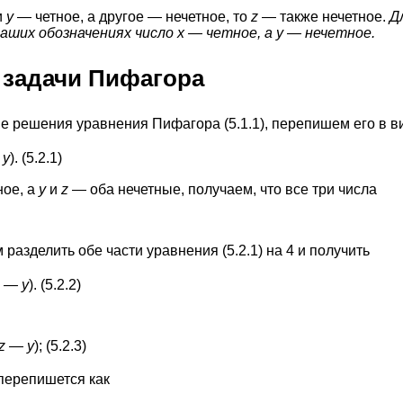
и
у
— четное, а другое — нечетное, то
z
— также нечетное.
Д
аших обозначениях число х — четное, а у — нечетное.
е задачи Пифагора
е решения уравнения Пифагора (5.1.1), перепишем его в в
 y
). (5.2.1)
ное, а
у
и
z
— оба нечетные, получаем, что все три числа
разделить обе части уравнения (5.2.1) на 4 и получить
 — y
). (5.2.2)
z — y
); (5.2.3)
 перепишется как