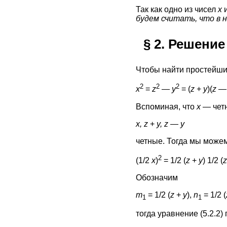
Так как одно из чисел
х
будем считать, что в н
§ 2. Решени
Чтобы найти простейши
2
2
2
x
=
z
—
y
= (
z
+
y
)(
z —
Вспоминая, что
х
— чет
х, z
+
y, z — y
четные. Тогда мы можем 
2
(1/2
x
)
= 1/2 (
z
+
y
) 1/2 (
z
Обозначим
m
= 1/2 (
z
+
y
),
n
= 1/2 (
1
1
тогда уравнение (5.2.2)