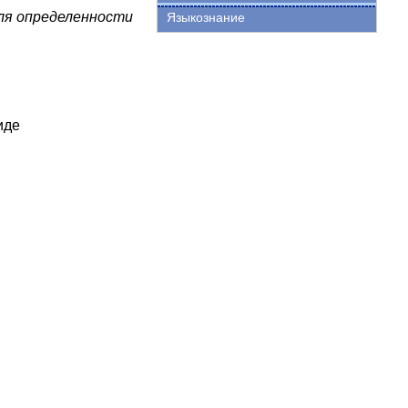
ля определенности
Языкознание
иде