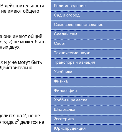
Религиоведение
 В действительности
и не имеют общего
Сад и огород
Самосовершенствование
Сделай сам
да они имеют общий
х, у, z
) не может быть
Спорт
ных двух
Технические науки
Транспорт и авиация
а
х
и
у
не могут быть
 Действительно,
Учебники
Физика
Философия
Хобби и ремесла
Шпаргалки
елится на 2, но не
Эзотерика
2
о тогда
z
делится на
Юриспруденция