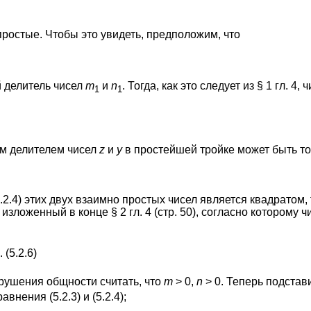
ростые. Чтобы это увидеть, предположим, что
 делитель чисел
m
и
n
. Тогда, как это следует из § 1 гл. 4, 
1
1
м делителем чисел
z
и
у
в простейшей тройке может быть то
.2.4) этих двух взаимно простых чисел является квадратом,
 изложенный в конце § 2 гл. 4 (стр. 50), согласно которому 
. (5.2.6)
рушения общности считать, что
m
> 0,
n
> 0. Теперь подста
внения (5.2.3) и (5.2.4);