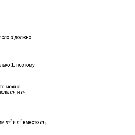
число
d
должно
лько 1, поэтому
 то можно
числа
m
и
n
1
1
2
2
вим
m
и
n
вместо
m
1