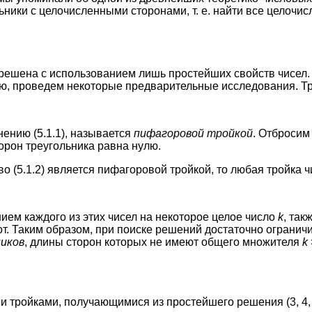
ники с целочисленными сторонами, т. е. найти все целоч
 решена с использованием лишь простейших свойств чисел
ию, проведем некоторые предварительные исследования. Тр
ению (5.1.1), называется
пифагоровой тройкой
. Отбросим
торон треугольника равна нулю.
о (5.1.2) является пифагоровой тройкой, то любая тройка ч
ем каждого из этих чисел на некоторое целое число
k
, так
т. Таким образом, при поиске решений достаточно ограни
иков
, длины сторон которых не имеют общего множителя
k
тройками, получающимися из простейшего решения (3, 4, 