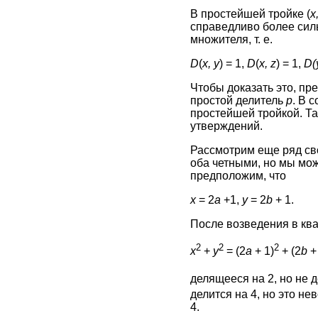
В простейшей тройке (
x,
справедливо более силь
множителя, т. е.
D
(
x, y
) = 1,
D
(
x, z
) = 1,
D(y
Чтобы доказать это, пр
простой делитель
р
. В 
простейшей тройкой. Т
утверждений.
Рассмотрим еще ряд сво
оба четными, но мы мож
предположим, что
x
= 2
a
+1,
y
= 2
b
+ 1.
После возведения в ква
2
2
2
x
+
y
= (2
a
+ 1)
+ (2
b
+ 
делящееся на 2, но не д
делится на 4, но это не
4.