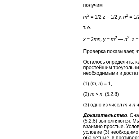
получим
2
2
m
= 1/2
z
+ 1/2
y, n
= 1/
т. е.
2
2
x
= 2
mn, y
=
m
—
n
,
z
Проверка показывает, 
Осталось определить, 
простейшим треугольни
необходимыми и доста
(1) (
m, n
) = 1,
(2)
m
>
n
, (5.2.8)
(3) одно из чисел
m
и
n
ч
Доказательство
. Сн
(5.2.8) выполняются. Мы
взаимно простые. Услови
условие (3) необходимо
оба четные, в противор