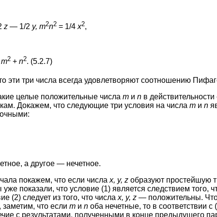
2
2
2
2
z
— 1/2
y, m
n
= 1/4
x
,
2
2
=
m
+
n
. (5.2.7)
что эти три числа всегда удовлетворяют соотношению Пифа
какие целые положительные числа
m
и
n
в действительности 
кам. Докажем, что следующие три условия на числа
m
и
n
я
точными:
етное, а другое — нечетное.
ачала покажем, что если числа
х, у, z
образуют простейшую тр
 уже показали, что условие (1) является следствием того, ч
е (2) следует из того, что числа
х, у, z
— положительны. Что
, заметим, что если
m
и
n
оба нечетные, то в соответствии с (
ечие с результатами, полученными в конце предыдущего па