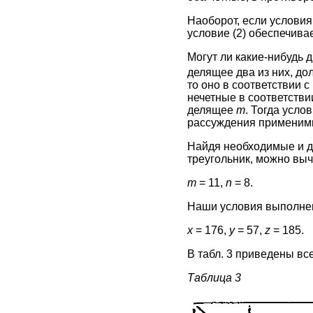
Наоборот, если условия
условие (2) обеспечива
Могут ли какие-нибудь 
делящее два из них, до
то оно в соответствии с 
нечетные в соответствии
делящее
m
. Тогда усло
рассуждения применимы
Найдя необходимые и до
треугольник, можно выч
m
= 11,
n
= 8.
Наши условия выполнен
х
= 176,
у
= 57,
z
= 185.
В табл. 3 приведены вс
Таблица 3