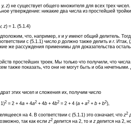
 у, z
) не существует общего множителя для всех трех чисел.
ное утверждение: никакие два числа из простейшей тройк
, z
) = 1. (5.1.4)
едположим, что, например,
х
и
у
имеют общий делитель. Тог
соответствии с (5.1.1) число
р
должно также делить и
r
. Итак, (
акие же рассуждения применимы для доказательства осталь
йств простейших троек. Мы только что получили, что числ
ем также показать, что они не могут быть и оба нечетными.
драт этих чисел и сложения их, получим число
2
2
2
2
2
1)
= 2 + 4
а
+ 4
a
+ 4
b
+ 4
b
= 2 + 4 (
а
+
а
+
b
+
b
),
2
елящееся на 4. В соответствии с (5.1.1) это означает, что
z
д
2
возможно, так как если
z
делится на 2, то и
z
делится на 2, н