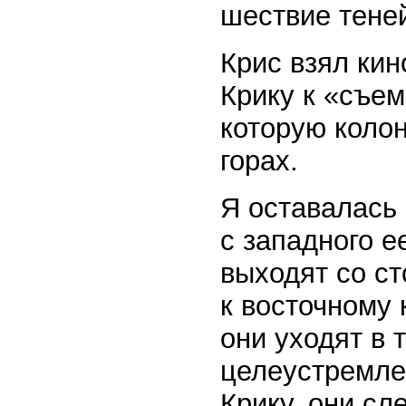
шествие тене
Крис взял кин
Крику к «съе
которую колон
горах.
Я оставалась 
с западного е
выходят со ст
к восточному 
они уходят в 
целеустремле
Крику, они сл