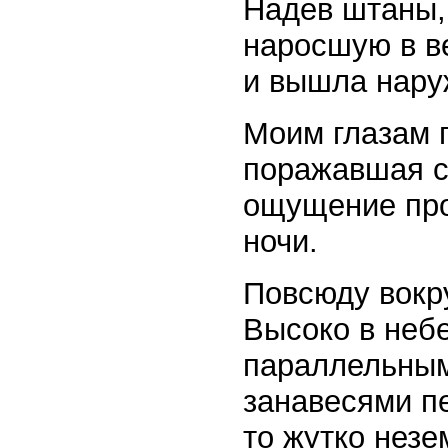
Надев штаны, 
наросшую в ве
и вышла нару
Моим глазам п
поражавшая с
ощущение про
ночи.
Повсюду вокр
Высоко в неб
параллельным
занавесями п
то жутко нез