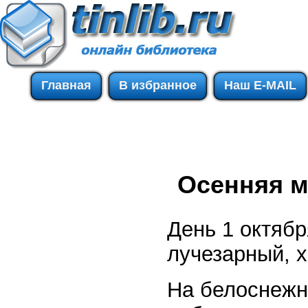
Главная
В избранное
Наш E-MAIL
Осенняя м
День 1 октяб
лучезарный, х
На белоснежн