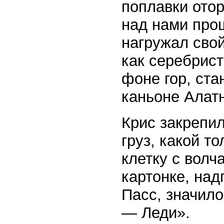
поплавки отор
над нами прощ
нагружал свой
как серебрис
фоне гор, ста
каньоне Алатн
Крис закрепи
груз, какой т
клетку с волч
картонке, над
Пасс, значило
— Леди».