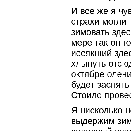
И все же я чу
страхи могли 
зимовать здес
мере так он г
иссякший зде
хлынуть отсюд
октябре олен
будет заснять
Стоило провес
Я нисколько н
выдержим зим