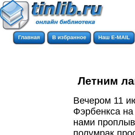
Главная
В избранное
Наш E-MAIL
Летним ла
Вечером 11 и
Фэрбенкса на 
нами проплыв
полумрак про