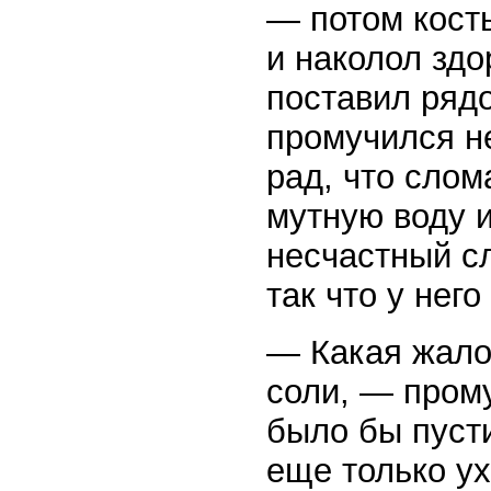
— потом кост
и наколол здо
поставил рядо
промучился не
рад, что слом
мутную воду и
несчастный сл
так что у нег
— Какая жалос
соли, — прому
было бы пусти
еще только ух