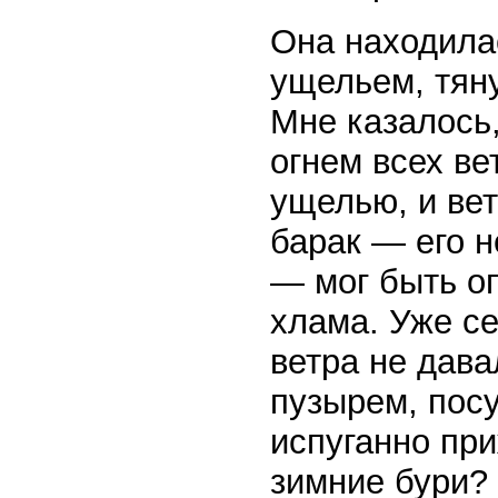
Она находила
ущельем, тян
Мне казалось
огнем всех ве
ущелью, и ве
барак — его н
— мог быть оп
хлама. Уже с
ветра не дава
пузырем, посу
испуганно пр
зимние бури?