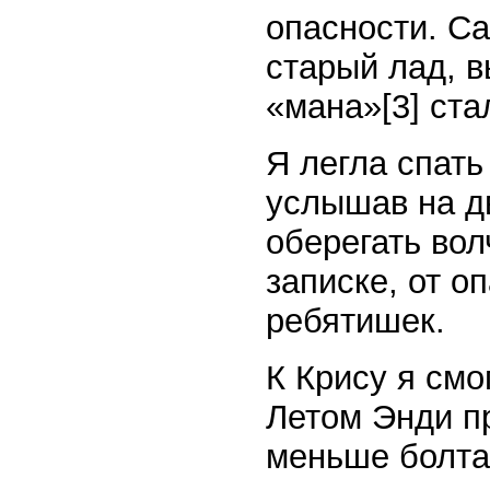
опасности. С
старый лад, в
«мана»
[3]
ста
Я легла спать
услышав на д
оберегать вол
записке, от о
ребятишек.
К Крису я смо
Летом Энди пр
меньше болта