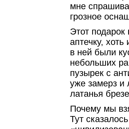
мне спрашиват
грозное осна
Этот подарок
аптечку, хоть
в ней были ку
небольших ра
пузырек с ант
уже замерз и 
латанья брез
Почему мы вз
Тут сказалос