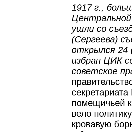
1917 г., бол
Центральной 
ушли со съез
(Сергеева) съ
открылся 24 (
избран ЦИК с
советское пр
правительство
секретариата
помещичьей к
вело политику
кровавую борь