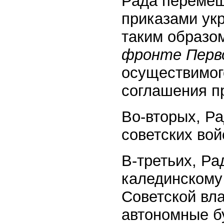
Рада перемещ
приказами ук
таким образо
фронте Перво
осуществимог
соглашения п
Во-вторых, Р
советских вой
В-третьих, Ра
калединскому 
Советской вл
автономные б