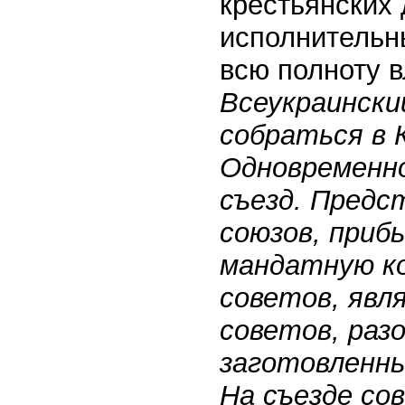
крестьянских
исполнительн
всю полноту 
Всеукраински
собраться в К
Одновременно
съезд. Предс
союзов, приб
мандатную к
советов, явл
советов, раз
заготовленны
На съезде со