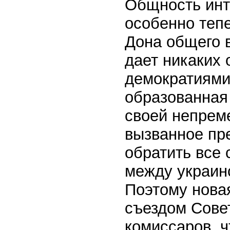
Общность инт
особенно теп
Дона общего в
дает никаких
демократиями
образованная
своей непреме
вызванное пр
обратить все 
между украин
Поэтому нова
съездом Сове
комиссаров, ч