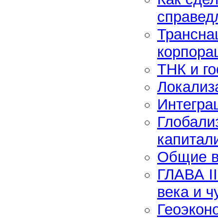
справед
Трансна
корпора
ТНК и г
Локализ
Интегра
Глобали
капитал
Общие 
ГЛАВА I
века и ч
Геоэкон