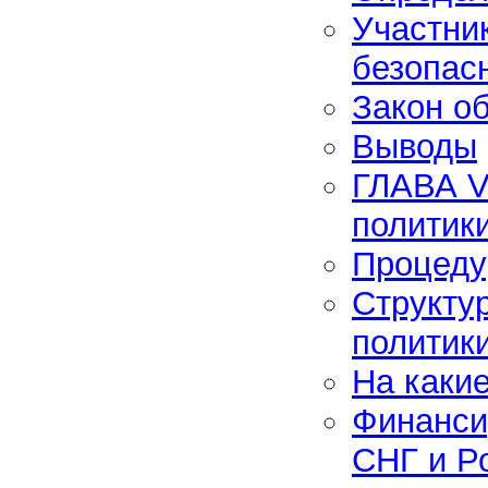
Участни
безопас
Закон об
Выводы
ГЛАВА V
политик
Процеду
Структу
политик
На какие
Финанси
СНГ и Р