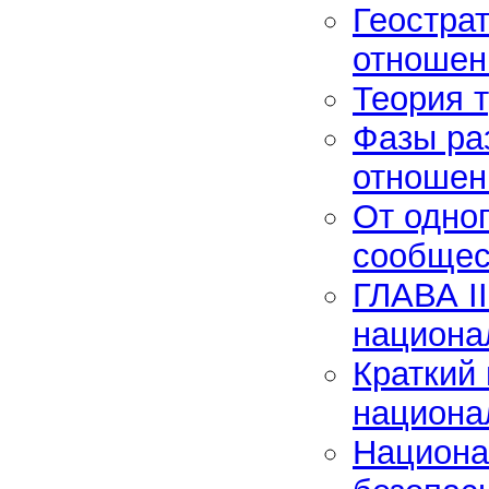
Геостра
отношен
Теория т
Фазы ра
отношен
От одно
сообщес
ГЛАВА I
национа
Краткий
национа
Национа