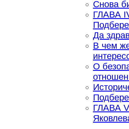
Снова б
ГЛАВА I
Подбере
Да здра
В чем ж
интерес
О безоп
отношен
Историч
Подбере
ГЛАВА V
Яковлев