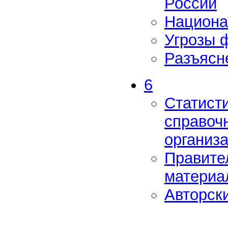
России
Национа
Угрозы 
Разъясн
6
Статист
справоч
организ
Правите
материа
Авторски