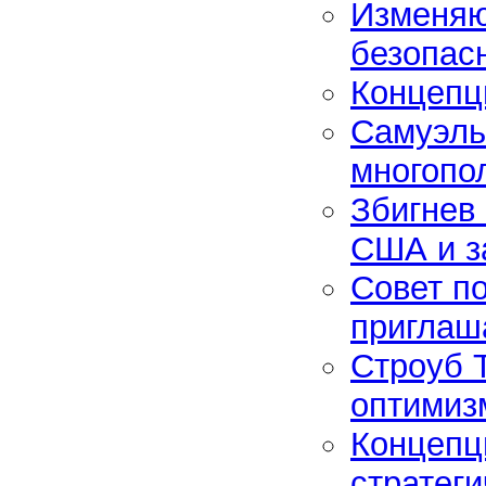
Изменяю
безопасн
Концепц
Самуэль
многопо
Збигнев 
США и з
Совет п
приглаш
Строуб Т
оптимиз
Концепц
стратег