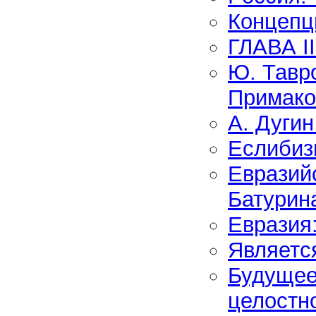
Концепц
ГЛАВА II
Ю. Тавр
Примако
А. Дуги
Еслибиз
Евразийс
Батурин
Евразия
Являетс
Будущее
целостн