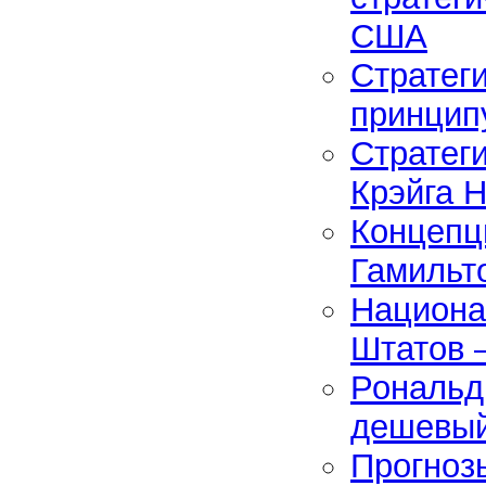
США
Стратег
принцип
Стратег
Крэйга 
Концепц
Гамильто
Национа
Штатов 
Рональд
дешевый
Прогноз