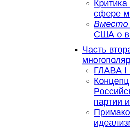
Критика
сфере м
Вместо 
США о в
Часть втор
многополяр
ГЛАВА I
Концепц
Российс
партии 
Примако
идеализ