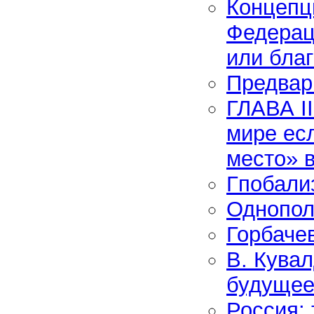
Концепц
Федерац
или бла
Предвар
ГЛАВА II
мире ес
место» 
Гпобали
Однопол
Горбаче
В. Кува
будущее
Россия: 