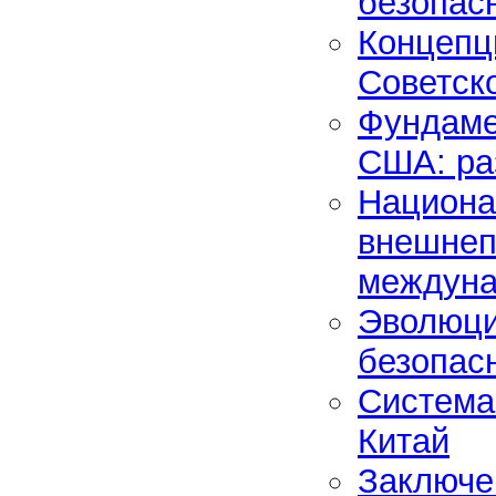
безопас
Концепц
Советск
Фундаме
США: ра
Национа
внешнеп
междуна
Эволюци
безопас
Система
Китай
Заключе