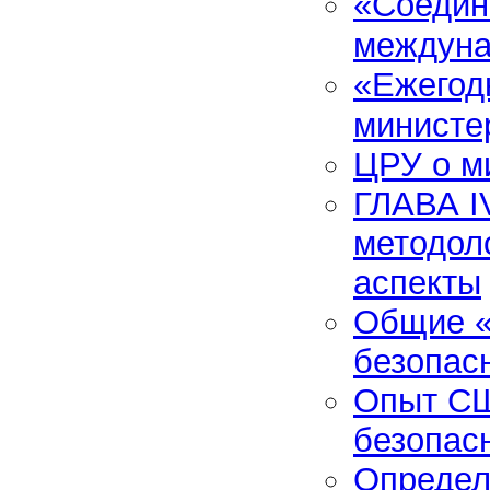
«Соедин
междуна
«Ежегод
министе
ЦРУ о м
ГЛАВА I
методол
аспекты
Общие «
безопас
Опыт СШ
безопас
Определ