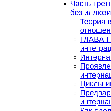
Часть трет
без иллюзи
Теория 
отношен
ГЛАВА I
интеграц
Интерна
Проявле
интерна
Циклы и
Предвар
интерна
Как сде