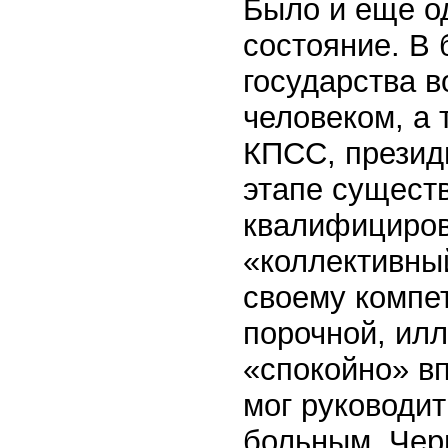
Было и еще о
состояние. В
государства 
человеком, а
КПСС, презид
этапе сущест
квалифициров
«коллективный
своему компе
порочной, ил
«спокойно» в
мог руководит
больным, Чер