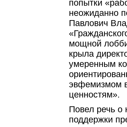
попытки «рабо
неожиданно п
Павлович Вла
«Гражданског
мощной лобби
крыла директо
умеренным ко
ориентированн
эвфемизмом в
ценностям».
Повел речь о
поддержки пре