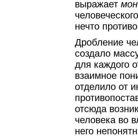
выражает
мон
человеческог
нечто против
Дробление че
создало масс
для каждого о
взаимное пон
отделило от и
противопоста
отсюда возник
человека во в
него непонят