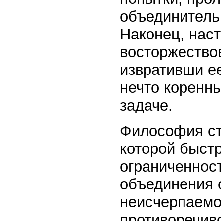
объединитель
Наконец, наст
восторжество
извративши е
нечто коренн
задаче.
Философия ст
которой быст
ограниченнос
объединения 
неисчерпаемо
противоречиво