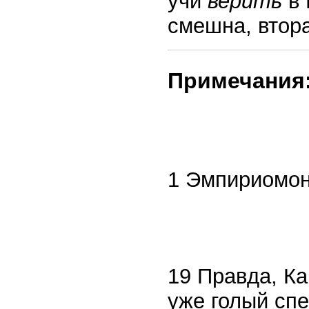
учи
верить
в 
смешна, втора
Примечания
1 Эмпириомони
19 Правда, Ка
уже голый сп