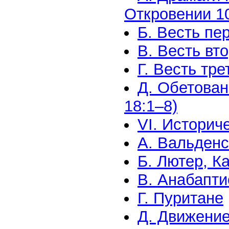
Откровении 1
Б. Весть пер
В. Весть вто
Г. Весть тре
Д. Обетован
18:1–8)
VI. Историч
А. Вальден
Б. Лютер, К
В. Анабапт
Г. Пуритане
Д. Движение