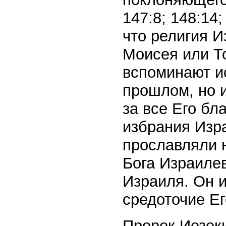
147:8; 148:14
что религия И
Моисея или То
вспоминают и
прошлом, но 
за все Его бл
избрания Изр
прославляли 
Бога Израилев
Израиля. Он и
средоточие Ег
Пророк Иезеки