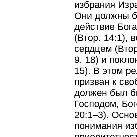
избрания Изр
Они должны б
действие Бога
(Втор. 14:1),
сердцем (Втор
9, 18) и покл
15). В этом 
призван к сво
должен был 
Господом, Бог
20:1–3). Осн
понимания из
приоритетнос