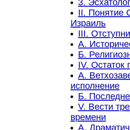
3. Эсхатоло
II. Понятие
Израиль
III. Отступ
А. Историче
Б. Религиоз
IV. Остаток
А. Ветхозав
исполнение
Б. Последне
V. Вести тр
времени
А. Драматич