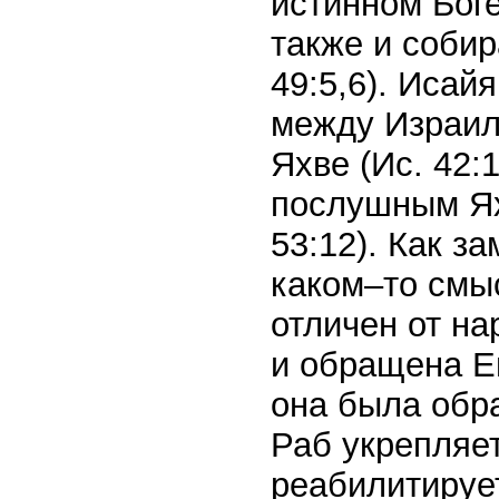
истинном Боге
также и собир
49:5,6). Исай
между Израиле
Яхве (Ис. 42:
послушным Яхв
53:12). Как з
каком–то смы
отличен от на
и обращена Ег
она была обр
Раб укрепляе
реабилитируе