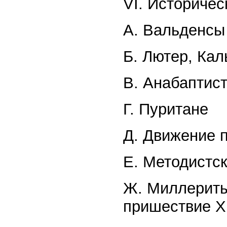
VI. Историчес
A. Вальденсы
Б. Лютер, Кал
B. Анабаптис
Г. Пуритане
Д. Движение 
Е. Методистс
Ж. Миллериты
пришествие Х