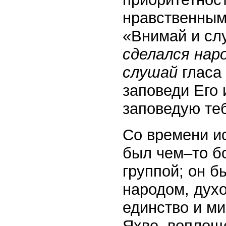
нравственным
«Внимай и сл
сделался нар
слушай
гласа
заповеди Его 
заповедую теб
Со времени ис
был чем–то б
группой; он 
народом, дух
единство и м
Яхве, воплощ