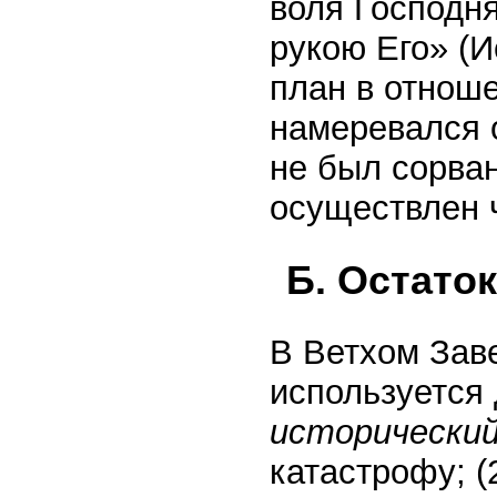
воля Господн
рукою Его» (И
план в отнош
намеревался 
не был сорва
осуществлен ч
Б. Остато
В Ветхом Зав
используется 
исторически
катастрофу; (