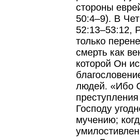
стороны еврей
50:4–9). В Че
52:13–53:12, 
только перене
смерть как в
которой Он и
благословени
людей. «Ибо О
преступления
Господу угодн
мучению; когд
умилостивлени