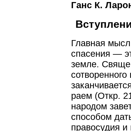
Ганс К. Лар
Вступлен
Главная мысл
спасения — э
земле. Свяще
сотворенного 
заканчиваетс
раем (Откр. 2
народом заве
способом дат
правосудия и