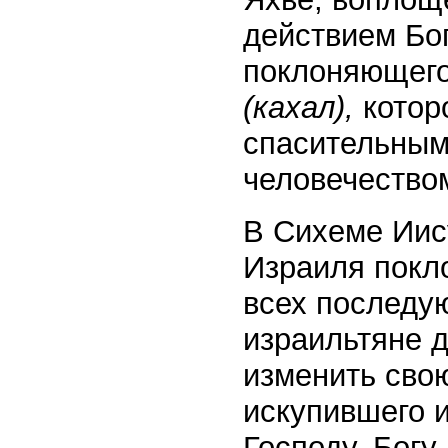
действием Бог
поклоняющего
(кахал),
котор
спасительным
человечество
В Сихеме Иис
Израиля покл
всех последу
израильтяне д
изменить сво
искупившего и
Господу, Богу