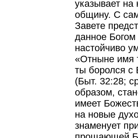
указывает на 
общину. С са
Завете предс
данное Богом 
настойчиво ум
«Отныне имя т
ты боролся с 
(Быт. 32:28; ср
образом, стан
имеет Божест
на новые дух
знаменует пр
прощающей Бо