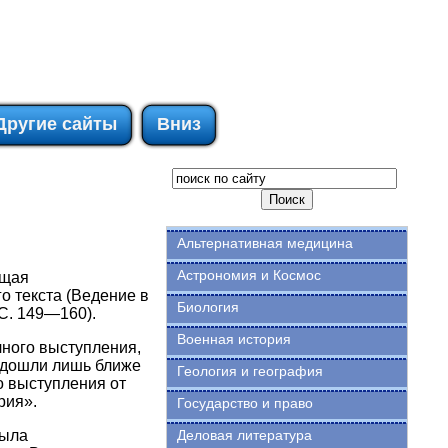
Другие сайты
Вниз
Альтернативная медицина
Астрономия и Космос
ющая
о текста (Ведение в
Биология
 С. 149—160).
Военная история
чного выступления,
подошли лишь ближе
Геология и география
о выступления от
рия».
Государство и право
была
Деловая литература