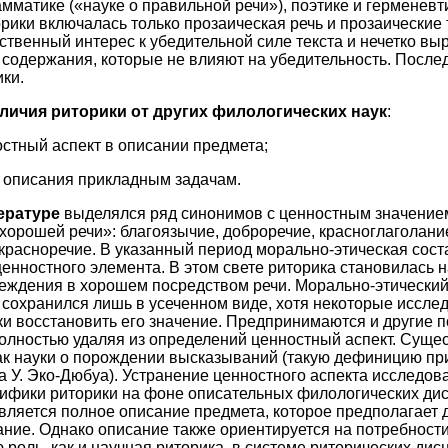
мматике («науке о правильной речи»), поэтике и герменевти
рики включалась только прозаическая речь и прозаические т
ственный интерес к убедительной силе текста и нечетко вы
содержания, которые не влияют на убедительность. После
ки.
личия риторики от других филологических наук
:
остный аспект в описании предмета;
о описания прикладным задачам.
ературе
выделялся ряд синонимов с ценностным значение
хорошей речи»: благоязычие, доброречие, красноглаголание
, красноречие. В указанный период морально-этическая со
ценностного элемента. В этом свете риторика становилась н
беждения в хорошем посредством речи. Морально-этический
сохранился лишь в усеченном виде, хотя некоторые иссле
 восстановить его значение. Предпринимаются и другие п
полностью удаляя из определений ценностный аспект. Сущес
к науки о порождении высказываний (такую дефиницию при
а У. Эко-Дюбуа). Устранение ценностного аспекта исследова
цифики риторики на фоне описательных филологических ди
вляется полное описание предмета, которое предполагает
ние. Однако описание также ориентируется на потребности
роль, как и научная риторика, в системе риторических дис