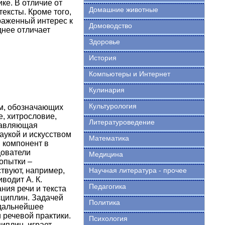
ке. В отличие от
Домашние животные
ексты. Кроме того,
раженный интерес к
Домоводство
днее отличает
Здоровье
История
Компьютеры и Интернет
Кулинария
Культурология
м, обозначающих
, хитрословие,
Литературоведение
ставляющая
аукой и искусством
Математика
 компонент в
дователи
Медицина
опытки –
твуют, например,
Научная литература - прочее
водит А. К.
Педагогика
ния речи и текста
сциплин. Задачей
Политика
 дальнейшее
 речевой практики.
Психология
циплин, играет