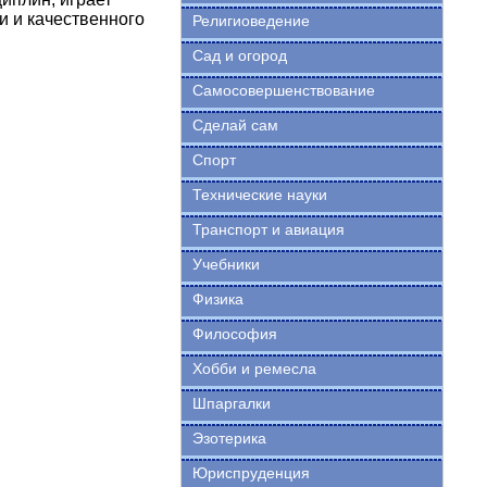
и и качественного
Религиоведение
Сад и огород
Самосовершенствование
Сделай сам
Спорт
Технические науки
Транспорт и авиация
Учебники
Физика
Философия
Хобби и ремесла
Шпаргалки
Эзотерика
Юриспруденция