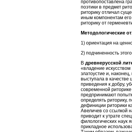
противопоставлена гра
поэтики в предмет рито
риторику отличал суще
иным компонентам его 
риторику от герменевти
Методологические от
1) ориентация на ценн
2) подчиненность этог
В
древнерусской лит
«владение искусством 
златоустие и, наконец
выступала в качестве 
приведения к добру, у
современной риторике 
предпринимают попытки
определять риторику, 
дефиниции риторики ка
Авеличев со ссылкой н
приводит к утрате спе
филологических наук я
прикладное использова
Таким образом, важную 