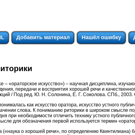
IL
Добавить материал
Нашёл ошибку
риторики
rike – «ораторское искусство») – научная дисциплина, изуча
ения, передачи и восприятия хорошей речи и качественног
кций / Под ред. Ю. Н. Солонина, Е. Г. Соколова. СПб., 2003.
понималась как искусство оратора, искусство устного публи
 значении слова. К пониманию риторики в широком смысле 
дня при необходимости отличить технику устного публичног
ысле для обозначения первой используется термин «орато
 («наука о хорошей речи», по определению Квинтилиана) 