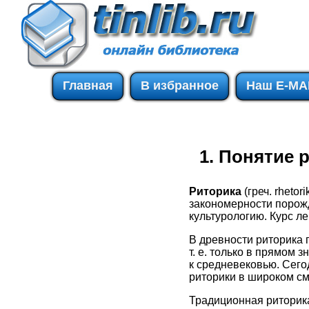
Главная
В избранное
Наш E-MA
1. Понятие 
Риторика
(греч. rheto
закономерности порожд
культурологию. Курс ле
В древности риторика 
т. е. только в прямом
к средневековью. Сего
риторики в широком см
Традиционная риторика