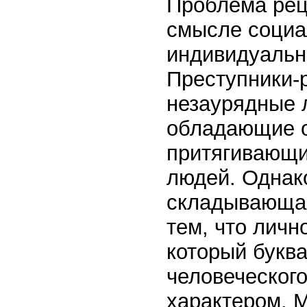
Проблема рец
смысле социа
индивидуально
Преступники-
незаурядные 
обладающие о
притягивающи
людей. Однак
складывающая
тем, что лично
который букв
человеческог
характером. 