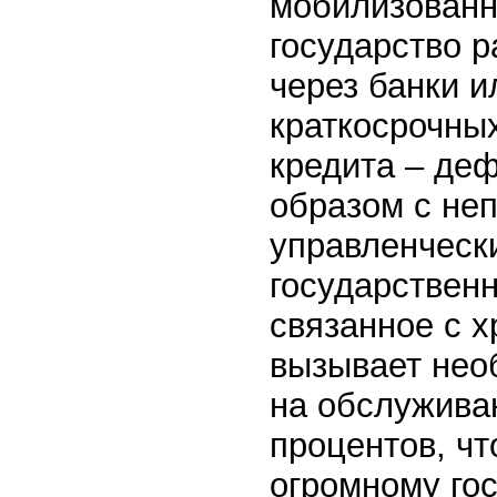
мобилизованн
государство 
через банки и
краткосрочных
кредита – де
образом с не
управленческ
государственн
связанное с 
вызывает нео
на обслуживан
процентов, чт
огромному гос