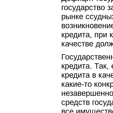
государство 
рынке ссудных
возникновени
кредита, при 
качестве дол
Государственн
кредита. Так,
кредита в ка
какие-то конк
незавершенно
средств госу
все имущество