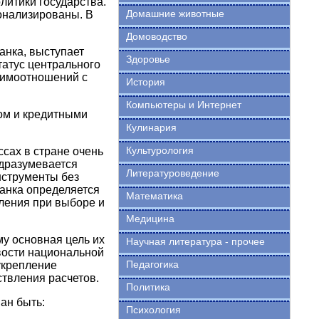
литики государства.
Домашние животные
онализированы. В
Домоводство
нка, выступает
Здоровье
татус центрального
аимоотношений с
История
Компьютеры и Интернет
ом и кредитными
Кулинария
Культурология
сах в стране очень
одразумевается
Литературоведение
нструменты без
анка определяется
Математика
ления при выборе и
Медицина
у основная цель их
Научная литература - прочее
вости национальной
Педагогика
укрепление
твления расчетов.
Политика
ан быть:
Психология