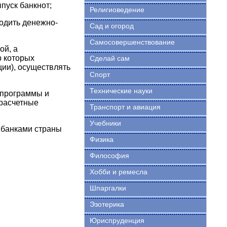
пуск банкнот;
Религиоведение
водить денежно-
Сад и огород
Самосовершенствование
ой, а
р которых
Сделай сам
ции), осуществлять
Спорт
Технические науки
 программы и
 расчетные
Транспорт и авиация
Учебники
 банками страны
Физика
Философия
Хобби и ремесла
Шпаргалки
Эзотерика
Юриспруденция