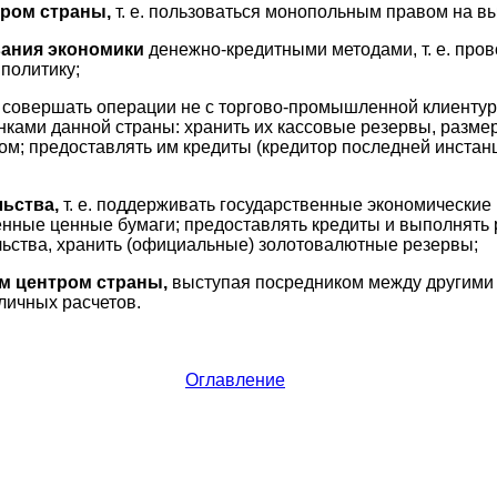
ром страны,
т. е. пользоваться монопольным правом на вы
вания экономики
денежно-кредитными методами, т. е. про
политику;
е. совершать операции не с торгово-промышленной клиентур
ками данной страны: хранить их кассовые резервы, разме
ом; предоставлять им кредиты (кредитор последней инстан
льства,
т. е. поддерживать государственные экономические
нные ценные бумаги; предоставлять кредиты и выполнять
ьства, хранить (официальные) золотовалютные резервы;
м центром страны,
выступая посредником между другими
личных расчетов.
Оглавление