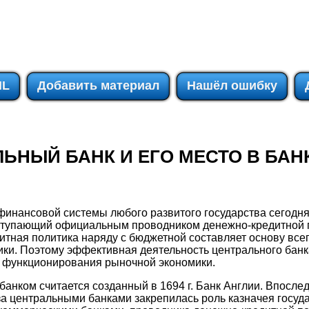
IL
Добавить материал
Нашёл ошибку
АЛЬНЫЙ БАНК И ЕГО МЕСТО В БА
инансовой системы любого развитого государства сегодня
ступающий официальным проводником денежно-кредитной п
итная политика наряду с бюджетной составляет основу всег
ки. Поэтому эффективная деятельность центрального банк
 функционирования рыночной экономики.
нком считается созданный в 1694 г. Банк Англии. Впослед
за центральными банками закрепилась роль казначея госуд