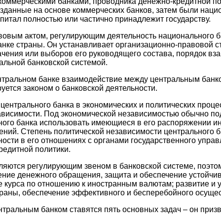
коммерческими банками, проводника денежно-кредитной по
зданные на основе коммерческих банков, затем были наци
питал полностью или частично принадлежит государству.
овым актом, регулирующим деятельность национального ба
анке страны. Он устанавливает организационно-правовой с
ачения или выборов его руководящего состава, порядок вз
альной банковской системой.
ентральном банке взаимодействие между центральным банк
уется законом о банковской деятельности.
центрального банка в экономических и политических процес
ависимости. Под экономической независимостью обычно п
ного банка использовать имеющиеся в его распоряжении и
ний. Степень политической независимости центрального б
ости в его отношениях с органами государственного управ
редитной политики.
яются регулирующим звеном в банковской системе, поэтом
ение денежного обращения, защита и обеспечение устойчи
 курса по отношению к иностранным валютам; развитие и 
раны, обеспечение эффективного и бесперебойного осущес
тральным банком ставятся пять основных задач – он призв