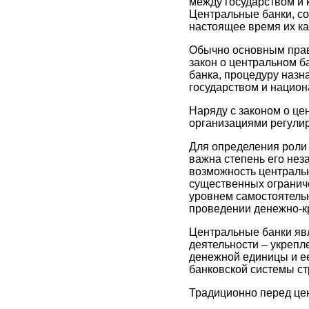
между государством и 
Центральные банки, со
настоящее время их ка
Обычно основным прав
закон о центральном б
банка, процедуру назн
государством и национ
Наряду с законом о ц
организациями регулир
Для определения роли 
важна степень его нез
возможность централь
существенных ограниче
уровнем самостоятельн
проведении денежно-к
Центральные банки явл
деятельности – укрепл
денежной единицы и ее
банковской системы ст
Традиционно перед цен