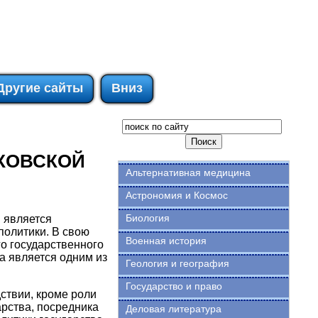
Другие сайты
Вниз
НКОВСКОЙ
Альтернативная медицина
Астрономия и Космос
Биология
 является
олитики. В свою
Военная история
о государственного
а является одним из
Геология и география
Государство и право
ствии, кроме роли
арства, посредника
Деловая литература