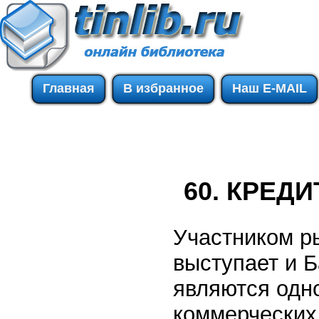
Главная
В избранное
Наш E-MAIL
60. КРЕД
Участником р
выступает и Б
являются одн
коммерческих