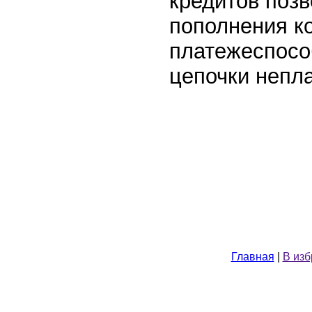
кредитов позв
пополнения ко
платежеспосо
цепочки непла
Главная
|
В из