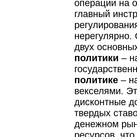
операции на 
главный инст
регулировани
нерегулярно.
двух основны
политики
– н
государствен
политике
– н
векселями. Э
дисконтные д
твердых ставо
денежном рын
ресурсов, что