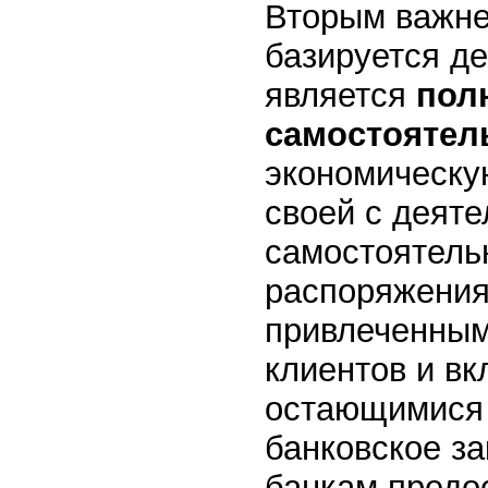
Вторым важне
базируется де
является
пол
самостоятел
экономическую
своей с деят
самостоятель
распоряжения
привлеченным
клиентов и в
остающимися 
банковское з
банкам предо