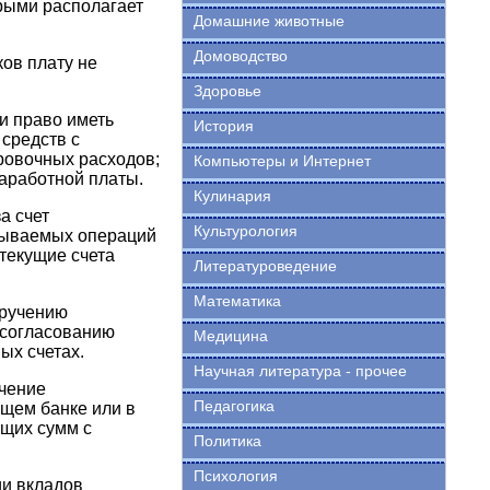
орыми располагает
Домашние животные
Домоводство
ов плату не
Здоровье
и право иметь
История
средств с
ровочных расходов;
Компьютеры и Интернет
заработной платы.
Кулинария
а счет
Культурология
тываемых операций
текущие счета
Литературоведение
Математика
оручению
 согласованию
Медицина
ых счетах.
Научная литература - прочее
ечение
Педагогика
щем банке или в
ющих сумм с
Политика
Психология
ии вкладов