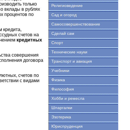
оизводить только
Религиоведение
о вклады в рублях
х процентов по
Сад и огород
Самосовершенствование
м кредита,
Сделай сам
ссудных счетов на
ючением
кредитных
Спорт
Технические науки
льства совершения
исполнения договора
Транспорт и авиация
Учебники
лютных, счетов по
Физика
тветствии с видами
Философия
Хобби и ремесла
Шпаргалки
Эзотерика
Юриспруденция