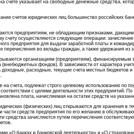
 на счете указывает на свободные денежные средства, кот
ание счетов юридических лиц большинство российских банк
аются предприятиям, не обладающим признаками, дающим
ому счету осуществляются следующие операции: зачисление 
вного предприятия для выдачи заработной платы и команди
е перечисления во вклады граждан, а также удержания из 
рываются организациям (предприятиям), финансируемым з
 (внебюджетных фондов). В зависимости от характера учи
 доходные, расходные, текущие счета местных бюджетов и 
.
 на счета, подлежат строго целевому использованию по п
соответствии с целями деятельности этих предприятий. По
ановлена плата, начисляемая на остатки средств на указанн
идических (физических) лиц открываются для хранения в т
 части средств предприятия по его желанию в обслуживаю
ти средства зачисляются путем перечисления соответству
етов.
нами «О банках и банковской деятельности» и «О страхован