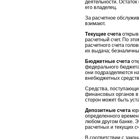
деятельности. Остаток
его владелец.
За расчетное обслужив
взимают.
Текущие счета
открыв
расчетный счет. По эт
расчетного счета голо
их выдача; безналичны
Бюджетные счета
отк
федерального бюджета
они подразделяются на
внебюджетных средств
Средства, поступающие
финансовых органов в 
сторон может быть уст
Депозитные счета
юр
определенного времени
любом другом банке. Э
расчетных и текущих сч
В соответствии с зако