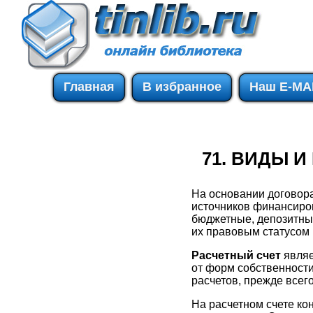
Главная
В избранное
Наш E-MA
71. ВИДЫ 
На основании договора
источников финансиров
бюджетные, депозитные
их правовым статусом 
Расчетный счет
являе
от форм собственност
расчетов, прежде всего
На расчетном счете ко