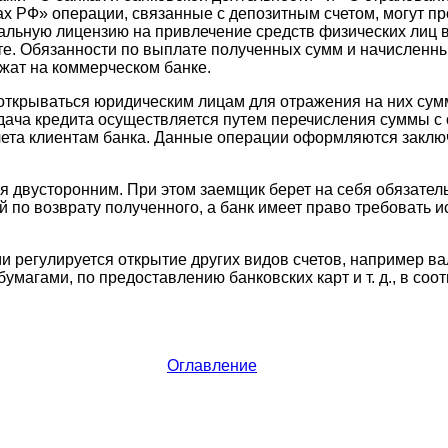
ах РФ» операции, связанные с депозитным счетом, могут пр
льную лицензию на привлечение средств физических лиц в
е. Обязанности по выплате полученных сумм и начисленны
жат на коммерческом банке.
открываться юридическим лицам для отражения на них сум
ача кредита осуществляется путем перечисления суммы с 
счета клиентам банка. Данные операции оформляются закл
я двусторонним. При этом заемщик берет на себя обязате
 по возврату полученного, а банк имеет право требовать 
 регулируется открытие других видов счетов, например ва
магами, по предоставлению банковских карт и т. д., в соо
Оглавление