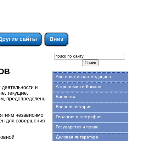
Другие сайты
Вниз
ОВ
Альтернативная медицина
Астрономия и Космос
 деятельности и
е, текущие,
Биология
там, предопределены
Военная история
иятиям независимо
Геология и география
ен для совершения
Государство и право
новной
Деловая литература