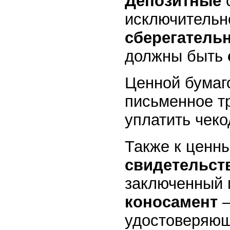
Депозитные
исключительн
сберегатель
должны быть
Ценной бумаг
письменное т
уплатить чек
Также к ценны
свидетельст
заключенный 
коносамент
–
удостоверяющ