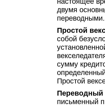
настоящее вр
двумя основн
переводными.
Простой векс
собой безусл
установленно
векселедател
сумму кредит
определенный
Простой векс
Переводный 
письменный пр