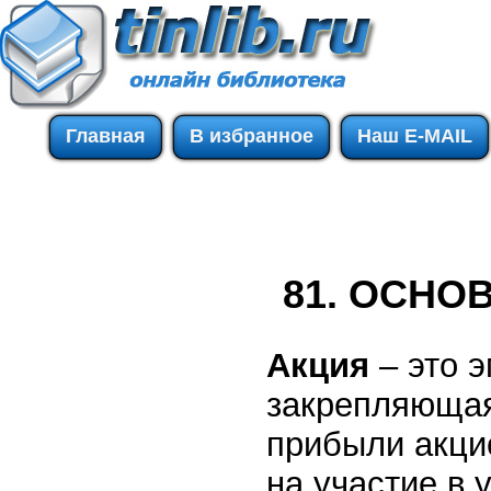
Главная
В избранное
Наш E-MAIL
81. ОСНО
Акция
– это э
закрепляющая
прибыли акци
на участие в 