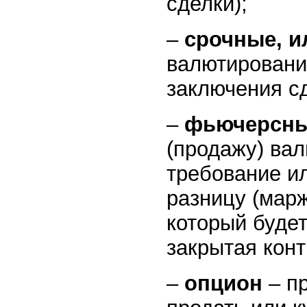
сделки);
–
срочные, 
валютировани
заключения сд
–
фьючерсны
(продажу) вал
требование и
разницу (марж
который будет
закрытая конт
–
опцион
– пр