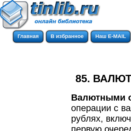
Главная
В избранное
Наш E-MAIL
85. ВАЛЮ
Валютными 
операции с в
рублях, вклю
первую очере