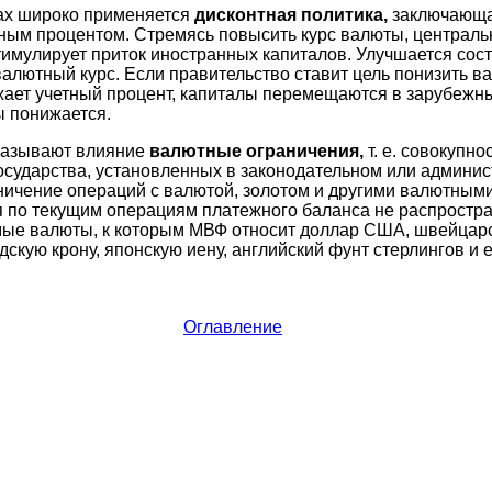
нах широко применяется
дисконтная политика,
заключающа
ным процентом. Стремясь повысить курс валюты, централ
стимулирует приток иностранных капиталов. Улучшается сос
алютный курс. Если правительство ставит цель понизить в
ает учетный процент, капиталы перемещаются в зарубежны
ы понижается.
оказывают влияние
валютные ограничения,
т. е. совокупн
сударства, установленных в законодательном или админис
ичение операций с валютой, золотом и другими валютными
 по текущим операциям платежного баланса не распростр
ые валюты, к которым МВФ относит доллар США, швейцарс
скую крону, японскую иену, английский фунт стерлингов и е
Оглавление