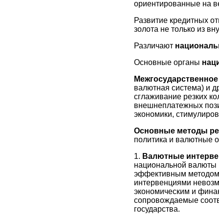
ориентированные на в
Развитие кредитных от
золота не только из в
Различают
националь
Основные органы
нац
Межгосударственное
валютная система) и д
сглаживание резких ко
внешнеплатежных пози
экономики, стимулирова
Основные методы ре
политика и валютные о
1.
Валютные интерв
национальной валюты 
эффективным методом в
интервенциями невозмо
экономическим и фина
сопровождаемые соотв
государства.