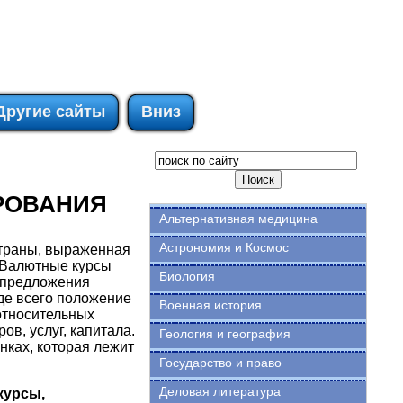
Другие сайты
Вниз
ИРОВАНИЯ
Альтернативная медицина
Астрономия и Космос
траны, выраженная
 Валютные курсы
Биология
 предложения
де всего положение
Военная история
относительных
в, услуг, капитала.
Геология и география
ках, которая лежит
Государство и право
Деловая литература
курсы,