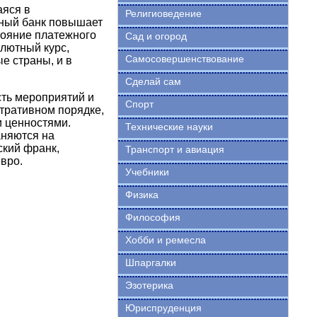
яся в
Религиоведение
ьный банк повышает
тояние платежного
Сад и огород
алютный курс,
Самосовершенствование
е страны, и в
Сделай сам
ость мероприятий и
Спорт
тративном порядке,
 ценностями.
Технические науки
аняются на
кий франк,
Транспорт и авиация
вро.
Учебники
Физика
Философия
Хобби и ремесла
Шпаргалки
Эзотерика
Юриспруденция