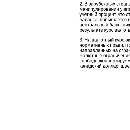
2. В зарубежных стра
манипулировании учет
учетный процент, что 
баланса, повышается в
центральный банк сниж
результате курс валют
3. На валютный курс 
нормативных правил го
направленных на огран
Валютные ограничения
свободноконвертируем
канадский доллар, швед