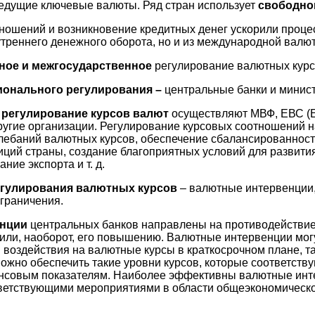
едущие ключевые валюты. Ряд стран использует
свободно
ношений и возникновение кредитных денег ускорили проце
нутреннего денежного оборота, но и из международной валю
ное и межгосударственное
регулирование валютных курс
ионального регулирования –
центральные банки и минис
 регулирование курсов валют
осуществляют МВФ, ЕВС (
ругие организации. Регулирование курсовых соотношений 
лебаний валютных курсов, обеспечение сбалансированнос
ций страны, создание благоприятных условий для развити
ние экспорта и т. д.
гулирования валютных курсов
– валютные интервенции,
граничения.
енции
центральных банков направлены на противодействие
или, наоборот, его повышению. Валютные интервенции мог
оздействия на валютные курсы в краткосрочном плане, так
жно обеспечить такие уровни курсов, которые соответств
нсовым показателям. Наиболее эффективны валютные инт
етствующими мероприятиями в области общеэкономическо