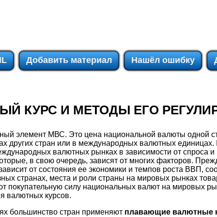
IL
Добавить материал
Нашёл ошибку
НЫЙ КУРС И МЕТОДЫ ЕГО РЕГУЛ
ный элемент МВС. Это цена национальной валюты одной с
ах других стран или в международных валютных единицах.
еждународных валютных рынках в зависимости от спроса и
оторые, в свою очередь, зависят от многих факторов. Преж
ависит от состояния ее экономики и темпов роста ВВП, со
ных странах, места и роли страны на мировых рынках товаро
т покупательную силу национальных валют на мировых рын
я валютных курсов.
ях большинство стран применяют
плавающие валютные 