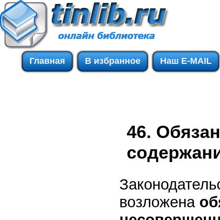
Главная
В избранное
Наш E-MAIL
46. Обяза
содержан
Законодательс
возложена
об
несовершенн