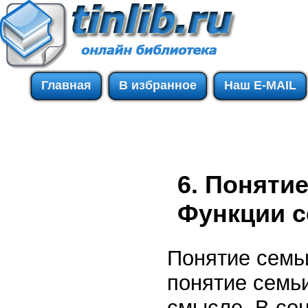
Главная
В избранное
Наш E-MAIL
6. Поняти
Функции с
Понятие семь
понятие семь
смысле. В со