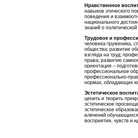
Нравственное воспи
навыков этического по
поведения и взаимоот
национального достоин
знаний о политической 
Трудовое и професс
человека-труженика, с
общества; развитие об
взгляда на труд; проф
права; развитие самоо
ориентация – подготов
профессиональное обр
профессионально-прав
нормах, обладающих юр
Эстетическое воспит
ценить и творить прек
эстетическое просвеще
эстетическое образова
влечений обучающихся;
восприятия, чувств и и