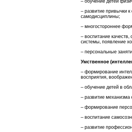
– обучение детей физич
– развитие привычки к
самодисциплины;
– многостороннее фор
– воспитание качеств
системы, появление х
– персональные заняти
Умственное (интелле
– формирование интелл
восприятия, воображен
– обучение детей в обл
– развитие механизма 
– формирование персо
– воспитание самосозн
– развитие профессио