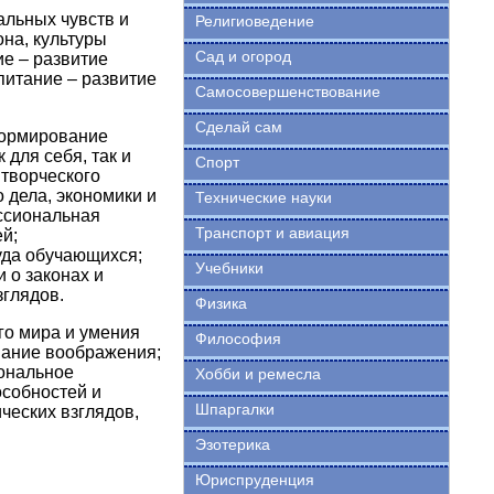
альных чувств и
Религиоведение
она, культуры
Сад и огород
е – развитие
питание – развитие
Самосовершенствование
Сделай сам
формирование
для себя, так и
Спорт
 творческого
 дела, экономики и
Технические науки
ессиональная
Транспорт и авиация
й;
уда обучающихся;
Учебники
о законах и
глядов.
Физика
о мира и умения
Философия
вание воображения;
сональное
Хобби и ремесла
особностей и
Шпаргалки
ческих взглядов,
Эзотерика
Юриспруденция