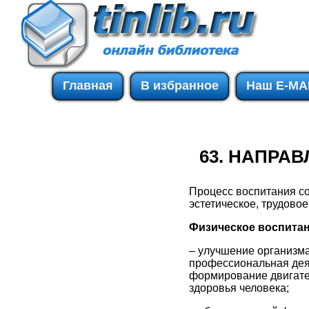
Главная
В избранное
Наш E-MA
63. НАПРА
Процесс воспитания со
эстетическое, трудово
Физическое воспита
– улучшение организма 
профессиональная деят
формирование двигате
здоровья человека;