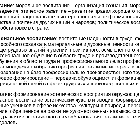
тание:
моральное воспитание – организация сознания, мор
ведения; этическое развитие – развитие правил хорошего т
ношений; национальное и интернациональное формировани
ства и почтения других наций и народов; политическое вос
обстановке в стране.
иональное воспитание:
воспитание надобности в труде, 
пособного создавать материальные и духовные ценности как 
щетрудовых знаний и умений, позитивного, осмысленного и
ессиональное обучение в области труда и производственного
бучения в области труда и профессионального дела; проф
ка молодежи к избранию профессии, развитие интереса к не
азование на базе профессионально-производственного тр
овое формирование – передача обучающимся информации 
идической силой в сфере трудовых и производственных вз
ание:
формирование эстетического восприятия окружающег
расное; воспитание эстетических чувств и эмоций, формиро
ние учеников в сфере искусства, культуры и природы; пер
ние, обращенное на развитие художественных навыков, сп
 развитие эстетического самообразования; развитие эстети
деалов.