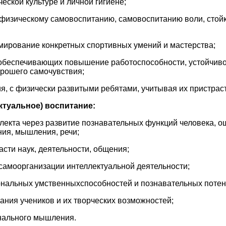
еской культуре и личной гигиене;
 физическому самовоспитанию, самовоспитанию воли, стойко
мирование конкретных спортивных умений и мастерства;
, обеспечивающих повышение работоспособности, устойчив
орошего самочувствия;
я, с физически развитыми ребятами, учитывая их пристраст
ктуальное) воспитание:
екта через развитие познавательных функций человека, о
ия, мышления, речи;
асти наук, деятельности, общения;
самоорганизации интеллектуальной деятельности;
нальных умственныхспособностей и познавательных потен
ания учеников и их творческих возможностей;
нального мышления.