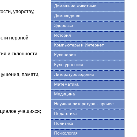
Домашние животные
сти, упорству,
Домоводство
Здоровье
История
ости нервной
Компьютеры и Интернет
ия и склонности.
Кулинария
Культурология
щущения, памяти,
Литературоведение
Математика
Медицина
Научная литература - прочее
циалов учащихся;
Педагогика
Политика
Психология