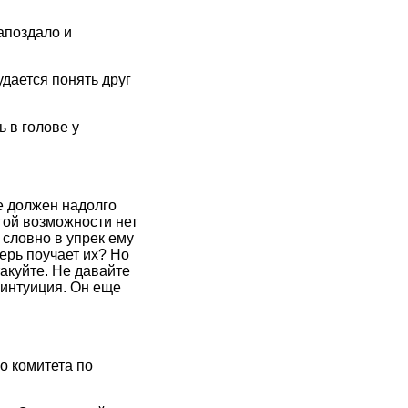
апоздало и
удается понять друг
 в голове у
е должен надолго
угой возможности нет
 словно в упрек ему
перь поучает их? Но
такуйте. Не давайте
 интуиция. Он еще
о комитета по