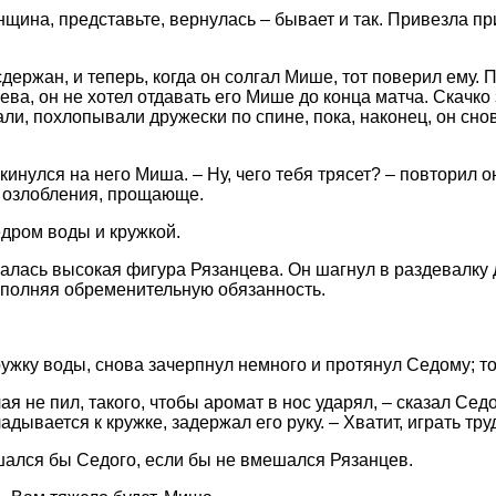
щина, представьте, вернулась – бывает и так. Привезла при
держан, и теперь, когда он солгал Мише, тот поверил ему. 
ва, он не хотел отдавать его Мише до конца матча. Скачко
ли, похлопывали дружески по спине, пока, наконец, он сно
накинулся на него Миша. – Ну, чего тебя трясет? – повторил 
ез озлобления, прощающе.
дром воды и кружкой.
алась высокая фигура Рязанцева. Он шагнул в раздевалку 
ыполняя обременительную обязанность.
ужку воды, снова зачерпнул немного и протянул Седому; то
ая не пил, такого, чтобы аромат в нос ударял, – сказал Седо
дывается к кружке, задержал его руку. – Хватит, играть труд
шался бы Седого, если бы не вмешался Рязанцев.