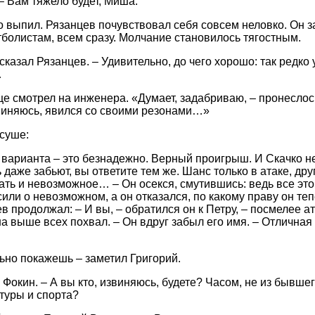
 – Вам тяжело будет, Миша.
 выпил. Рязанцев почувствовал себя совсем неловко. Он з
болистам, всем сразу. Молчание становилось тягостным.
сказал Рязанцев. – Удивительно, до чего хорошо: так редко 
…
 смотрел на инженера. «Думает, задабриваю, – пронеслось
виняюсь, явился со своими резонами…»
 суше:
 варианта – это безнадежно. Верный проигрыш. И Скачко н
ь даже забьют, вы ответите тем же. Шанс только в атаке, др
ть и невозможное… – Он осекся, смутившись: ведь все это
сили о невозможном, а он отказался, по какому праву он те
в продолжал: – И вы, – обратился он к Петру, – посмелее а
 выше всех похвал. – Он вдруг забыл его имя. – Отличная
льно покажешь – заметил Григорий.
Фокин. – А вы кто, извиняюсь, будете? Часом, не из бывшег
туры и спорта?