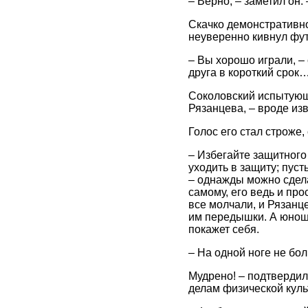
– Верно, – заметил он.
Скачко демонстративно
неуверенно кивнул фут
– Вы хорошо играли, – 
друга в короткий срок
Соколовский испытующе
Рязанцева, – вроде из
Голос его стал строже,
– Избегайте защитного
уходить в защиту; пуст
– однажды можно сдела
самому, его ведь и про
все молчали, и Рязанце
им передышки. А юноша
покажет себя.
– На одной ноге не бо
Мудрено! – подтвердил 
делам физической куль