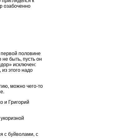
о пригляделся к
тр озабоченно
О первой половине
 не быть, пусть он
ндор» исключен:
 из этого надо
гию, можно чего-то
е.
о и Григорий
 укоризной
я с буйволами, с