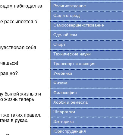
глядом наблюдал за
Религиоведение
Сад и огород
ще рассыплется в
Самосовершенствование
Сделай сам
Спорт
чувствовал себя
Технические науки
очешься!
Транспорт и авиация
страшно?
Учебники
Физика
Философия
ду былой жизнью и
то жизнь теперь
Хобби и ремесла
Шпаргалки
т же таких правил,
тана в руках.
Эзотерика
Юриспруденция