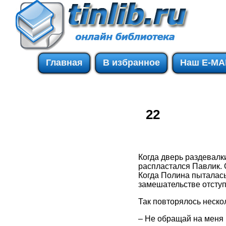
Главная
В избранное
Наш E-MA
22
Когда дверь раздевалк
распластался Павлик. 
Когда Полина пыталась
замешательстве отступ
Так повторялось нескол
– Не обращай на меня 