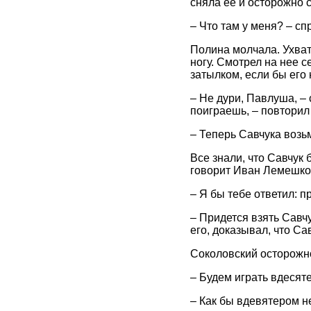
сняла ее и осторожно с
– Что там у меня? – сп
Полина молчала. Ухват
ногу. Смотрел на нее с
затылком, если бы его
– Не дури, Павлуша, – 
поиграешь, – повторил 
– Теперь Савчука возь
Все знали, что Савчук 
говорит Иван Лемешко: 
– Я бы тебе ответил: 
– Придется взять Савчу
его, доказывал, что Са
Соколовский осторожно
– Будем играть вдесят
– Как бы вдевятером н