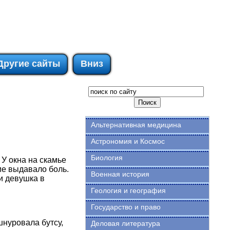
Другие сайты
Вниз
Альтернативная медицина
Астрономия и Космос
Биология
 У окна на скамье
ие выдавало боль.
Военная история
и девушка в
Геология и география
Государство и право
шнуровала бутсу,
Деловая литература