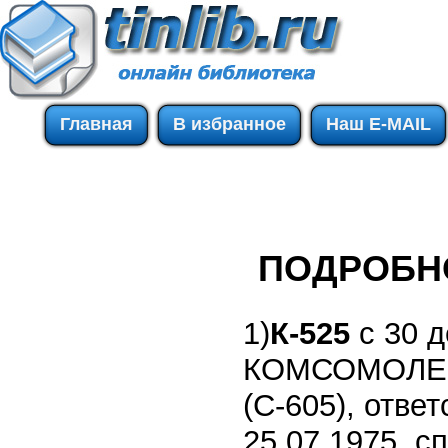
Главная
В избранное
Наш E-MAIL
ПОДРОБН
1)
К-525
с 30 
КОМСОМОЛЕЦ 
(С-605), отве
25.07.1975, сп