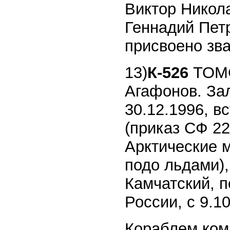
Виктор Никола
Геннадий Петр
присвоено зва
13)
К-526
ТОМС
Агафонов. Зал
30.12.1996, в
(приказ СФ 22
Арктические м
подо льдами),
Камчатский, 
России, с 9.1
Кораблем кома