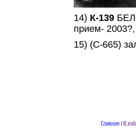
14)
К-139
БЕЛГ
прием- 2003?,
15) (С-665) за
Главная
|
В из