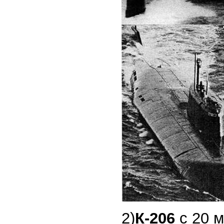
2)
К-206
с 20 м