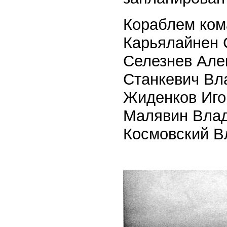
Кораблем кома
Карьялайнен С
Селезнев Алек
Станкевич Вла
Жиденков Игор
Малявин Влади
Космовский В