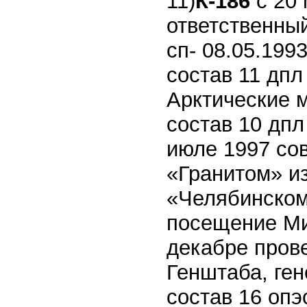
11)
К-186
с 20
ответственный
сп- 08.05.1993
состав 11 дп
Арктические м
состав 10 дпл
июле 1997 со
«Гранитом» и
«Челябинском
посещение Ми
декабре пров
Генштаба, ге
состав 16 опэ